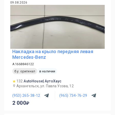
09.08.2026
Накладка на крыло передняя левая
Mercedes-Benz
A1668846122
б.у. оригинал
в наличии
132
AutoHouse| АутоХаус
Архангельск, ул. Павла Усова, 12
(953) 265-38-12
(965) 734-76-29
2 000