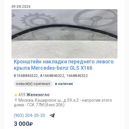
09.08.2026
Кронштейн накладки переднего левого
крыла Mercedes-benz GLS X166
B1668846322, A1668846322, 1668846322
новый(я) оригинал
в наличии
459
Железогло
Москва, Каширское ш., д.59, к.2 - напротив этого
дома - ГСК 77М (бокс 206)
(903) 204-20-33
3 000