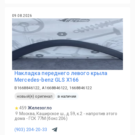
09.08.2026
Накладка переднего левого крыла
Mercedes-benz GLS X166
B1668846122, A1668846122, 1668846122
новый(я) оригинал
в наличии
459
Железогло
Москва, Каширское ш., д.59, к.2 - напротив этого
дома - ГСК 77М (бокс 206)
(903) 204-20-33