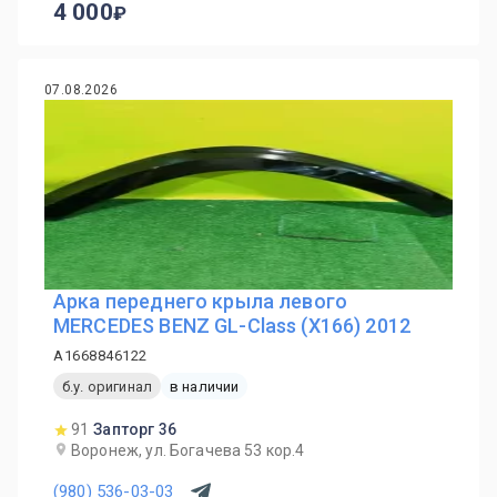
4 000
07.08.2026
Арка переднего крыла левого
MERСEDES BENZ GL-Class (X166) 2012
A1668846122
б.у. оригинал
в наличии
91
Запторг 36
Воронеж, ул. Богачева 53 кор.4
(980) 536-03-03