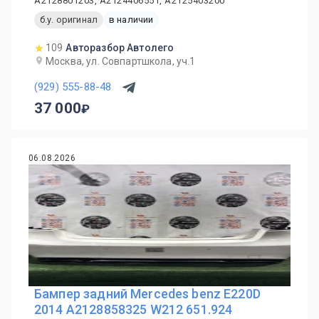
A2128801203, A2124406551, A2125403200
б.у. оригинал
в наличии
109
Авторазбор Автолего
Москва, ул. Совпартшкола, уч.1
(929) 555-88-48
37 000
06.08.2026
Бампер задний Mercedes benz E220D
2014 A2128858325 W212 651.924