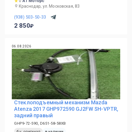
0
А1 Моторс
Краснодар, ул. Московская, 83
(938) 503-50-33
2 850
06.08.2026
Стеклоподъемный механизм Mazda
Atenza 2017 GHP972590 GJ2FW SH-VPTR,
задний правый
GHP9-72-590, D651-58-58XB
б.у. оригинал
в наличии