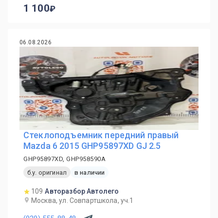
1 100
06.08.2026
Стеклоподъемник передний правый
Mazda 6 2015 GHP95897XD GJ 2.5
GHP95897XD, GHP958590A
б.у. оригинал
в наличии
109
Авторазбор Автолего
Москва, ул. Совпартшкола, уч.1