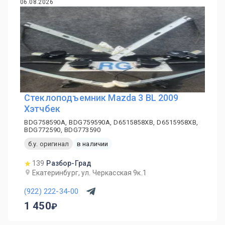
06.08.2026
Стеклоподъемник Mazda 3 BL 2009
Хэтчбек
BDG758590A, BDG759590A, D6515858XB, D6515958XB,
BDG772590, BDG773590
б.у. оригинал
в наличии
139
Разбор-Град
Екатеринбург, ул. Черкасская 9к.1
(922) 222-34-00
1 450