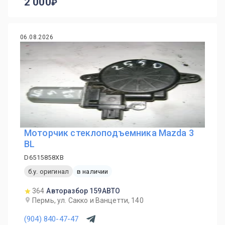
2 000
06.08.2026
Моторчик стеклоподъемника Mazda 3
BL
D6515858XB
б.у. оригинал
в наличии
364
Авторазбор 159АВТО
Пермь, ул. Сакко и Ванцетти, 140
(904) 840-47-47