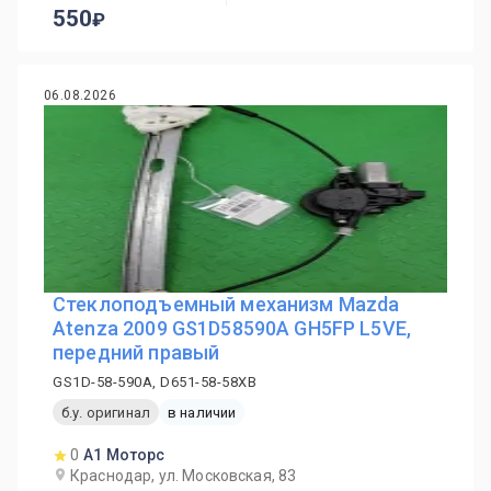
550
06.08.2026
Стеклоподъемный механизм Mazda
Atenza 2009 GS1D58590A GH5FP L5VE,
передний правый
GS1D-58-590A, D651-58-58XB
б.у. оригинал
в наличии
0
А1 Моторс
Краснодар, ул. Московская, 83