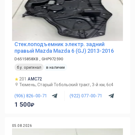
Стеклоподъемник электр. задний
правый Mazda Mazda 6 (GJ) 2013-2016
D6515858XB , GHP972590
б.у. оригинал
в наличии
201
AMC72
Тюмень, Старый Тобольский тракт, 3-й км, 6с4
(906) 826-00-71
(922) 077-00-71
1 500
05.08.2026