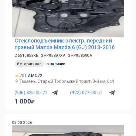
Стеклоподъемник электр. передний
правый Mazda Mazda 6 (GJ) 2013-2016
D6515858XB, GHP95897XA, GHP958590A
б.у. оригинал
в наличии
201
AMC72
Тюмень, Старый Тобольский тракт, 3-й км, 6с4
(906) 826-00-71
(922) 077-00-71
1 000
05.08.2026