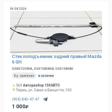
06.08.2026
Стеклоподъемник задний правый Mazda
6 GH
GS8S72590A, D6515858XB, D6515858X
б.у. оригинал
в наличии
364
Авторазбор 159АВТО
Пермь, ул. Сакко и Ванцетти, 140
(904) 840-47-47
1 000