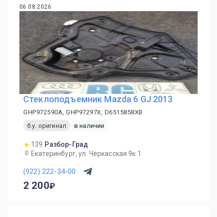
06.08.2026
Стеклоподъемник Mazda 6 GJ 2013
GHP972590A, GHP97297X, D6515858XB
б.у. оригинал
в наличии
139
Разбор-Град
Екатеринбург, ул. Черкасская 9к.1
(922) 222-34-00
2 200