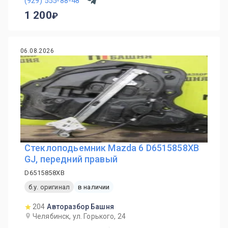
(929) 555-88-48
1 200
06.08.2026
Стеклоподьемник Mazda 6 D6515858XB
GJ, передний правый
D6515858XB
б.у. оригинал
в наличии
204
Авторазбор Башня
Челябинск, ул. Горького, 24