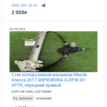
(938) 503-50-33
2 000
06.08.2026
Стеклоподъемный механизм Mazda
Atenza 2017 GHP958590A GJ2FW SH-
VPTR, передний правый
GHP9-58-590A, D6515858X
б.у. оригинал
в наличии