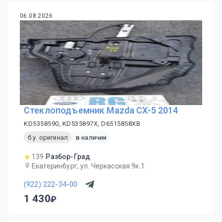
06.08.2026
Стеклоподъемник Mazda CX-5 2014
KD5358590, KD535897X, D6515858XB
б.у. оригинал
в наличии
139
Разбор-Град
Екатеринбург, ул. Черкасская 9к.1
(922) 222-34-00
1 430