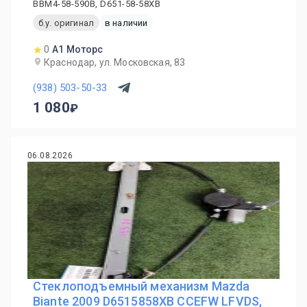
BBM4-58-590B, D651-58-58XB
б.у. оригинал
в наличии
0
А1 Моторс
Краснодар, ул. Московская, 83
(938) 503-50-33
1 080
06.08.2026
Стеклоподъемный механизм Mazda
Biante 2009 D6515858XB CCEFW LFVDS,