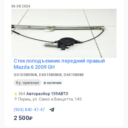
06.08.2026
Стеклоподъемник передний правый
Mazda 6 2009 GH
GS1D58590A, D6515858XB, D6515858X
б.у. оригинал
в наличии
364
Авторазбор 159АВТО
Пермь, ул. Сакко и Ванцетти, 140
(904) 840-47-47
2 500