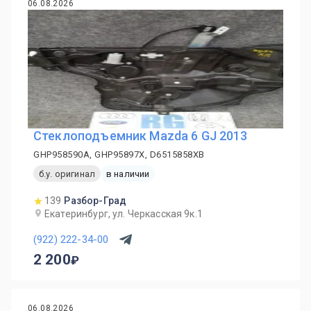
06.08.2026
Стеклоподъемник Mazda 6 GJ 2013
GHP958590A, GHP95897X, D6515858XB
б.у. оригинал
в наличии
139
Разбор-Град
Екатеринбург, ул. Черкасская 9к.1
(922) 222-34-00
2 200
06.08.2026