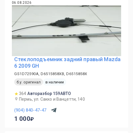
06.08.2026
Стеклоподъемник задний правый Mazda
6 2009 GH
GS1D72590A, D6515858XB, D6515858X
б.у. оригинал
в наличии
364
Авторазбор 159АВТО
Пермь, ул. Сакко и Ванцетти, 140
(904) 840-47-47
1 000