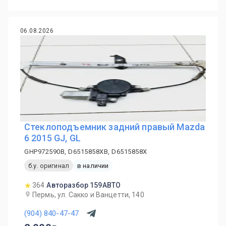
06.08.2026
Стеклоподъемник задний правый Mazda
6 2015 GJ, GL
GHP972590B, D6515858XB, D6515858X
б.у. оригинал
в наличии
364
Авторазбор 159АВТО
Пермь, ул. Сакко и Ванцетти, 140
(904) 840-47-47