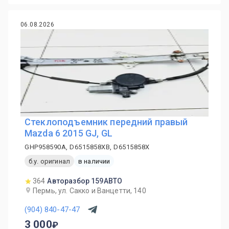
06.08.2026
Стеклоподъемник передний правый
Mazda 6 2015 GJ, GL
GHP958590A, D6515858XB, D6515858X
б.у. оригинал
в наличии
364
Авторазбор 159АВТО
Пермь, ул. Сакко и Ванцетти, 140
(904) 840-47-47
3 000