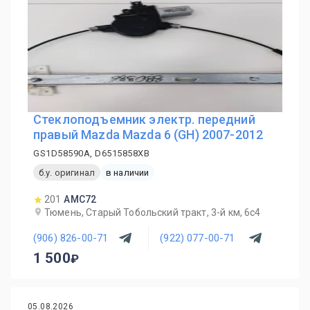
Стеклоподъемник электр. передний
правый Mazda Mazda 6 (GH) 2007-2012
GS1D58590A, D6515858XB
б.у. оригинал
в наличии
201
AMC72
Тюмень, Старый Тобольский тракт, 3-й км, 6с4
(906) 826-00-71
(922) 077-00-71
1 500
05.08.2026