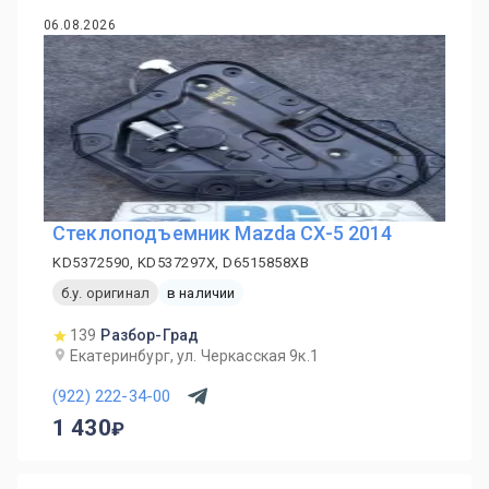
06.08.2026
Стеклоподъемник Mazda CX-5 2014
KD5372590, KD537297X, D6515858XB
б.у. оригинал
в наличии
139
Разбор-Град
Екатеринбург, ул. Черкасская 9к.1
(922) 222-34-00
1 430