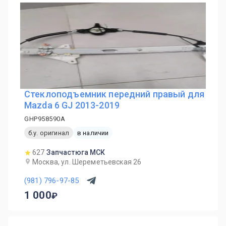
Стеклоподъемник передний правый для
Mazda 6 GJ 2013-2019
GHP958590A
б.у. оригинал
в наличии
627
Запчастюга МСК
Москва, ул. Шереметьевская 26
(981) 796-97-85
1 000