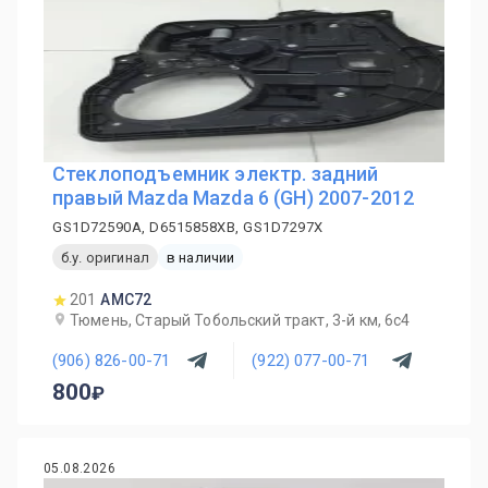
Стеклоподъемник электр. задний
правый Mazda Mazda 6 (GH) 2007-2012
GS1D72590A, D6515858XB, GS1D7297X
б.у. оригинал
в наличии
201
AMC72
Тюмень, Старый Тобольский тракт, 3-й км, 6с4
(906) 826-00-71
(922) 077-00-71
800
05.08.2026