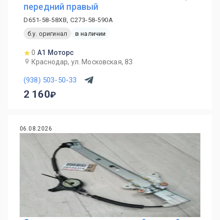
передний правый
D651-58-58XB, C273-58-590A
б.у. оригинал
в наличии
0
А1 Моторс
Краснодар, ул. Московская, 83
(938) 503-50-33
2 160
06.08.2026