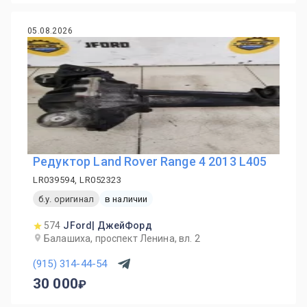
05.08.2026
Редуктор Land Rover Range 4 2013 L405
LR039594, LR052323
б.у. оригинал
в наличии
574
JFord| ДжейФорд
Балашиха, проспект Ленина, вл. 2
(915) 314-44-54
30 000