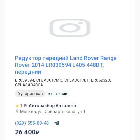
Редуктор передний Land Rover Range
Rover 2014 LR039594 L405 448DT,
передний
LR039594, CPLA3017MC, CPLA3017BF, LR052323,
CPLA3A040CA
б.у. оригинал
в наличии
109
Авторазбор Автолего
Москва, ул. Совпартшкола, уч.1
(929) 555-88-48
26 400