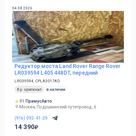
04.08.2026
Редуктор моста Land Rover Range Rover
LR039594 L405 448DT, передний
LR039594, CPLA3017AD
б.у. оригинал
в наличии
89
ПримусАвто
Москва, Подушкинский путепровод, 6
(916) 092-41-29
14 390