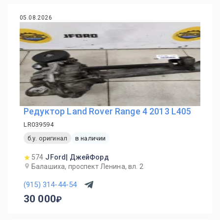
05.08.2026
Редуктор Land Rover Range 4 2013 L405
LR039594
б.у. оригинал
в наличии
574
JFord| ДжейФорд
Балашиха, проспект Ленина, вл. 2
(915) 314-44-54
30 000