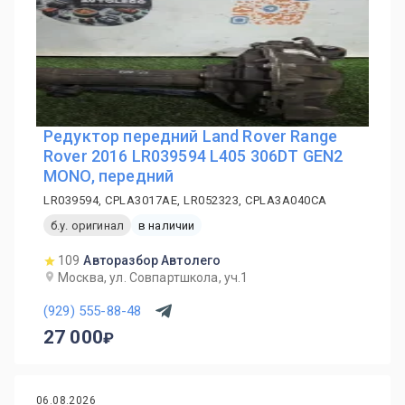
Редуктор передний Land Rover Range
Rover 2016 LR039594 L405 306DT GEN2
MONO, передний
LR039594, CPLA3017AE, LR052323, CPLA3A040CA
б.у. оригинал
в наличии
109
Авторазбор Автолего
Москва, ул. Совпартшкола, уч.1
(929) 555-88-48
27 000
06.08.2026