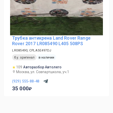
Трубка антикрена Land Rover Range
Rover 2017 LR085490 L405 508PS
LR085490, CPLA5E497DJ
б.у. оригинал
в наличии
109
Авторазбор Автолего
Москва, ул. Совпартшкола, уч.1
(929) 555-88-48
35 000