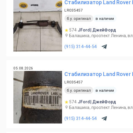
Стабилизатор Land Rover 
LR035457
б.у. оригинал
в наличии
574
JFord| ДжейФорд
Балашиха, проспект Ленина, вл.
(915) 314-44-54
05.08.2026
Стабилизатор Land Rover 
LR035457
б.у. оригинал
в наличии
574
JFord| ДжейФорд
Балашиха, проспект Ленина, вл.
(915) 314-44-54