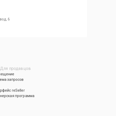
вод, 6
Для продавцов
мещение
ема запросов
рфейс reSeller
нерская программа