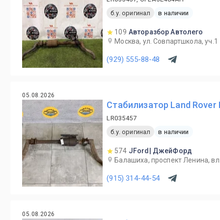
б.у. оригинал
в наличии
109
Авторазбор Автолего
Москва, ул. Совпартшкола, уч.1
(929) 555-88-48
05.08.2026
Стабилизатор Land Rover 
LR035457
б.у. оригинал
в наличии
574
JFord| ДжейФорд
Балашиха, проспект Ленина, вл.
(915) 314-44-54
05.08.2026