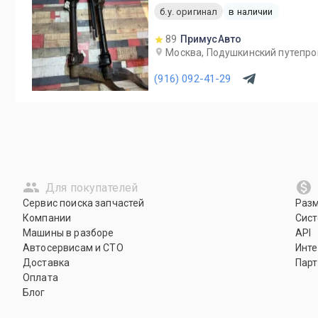
б.у. оригинал
в наличии
89
ПримусАвто
Москва, Подушкинский путепро
(916) 092-41-29
Для покупателей
Сервис поиска запчастей
Раз
Компании
Сист
Машины в разборе
API
Автосервисам и СТО
Инте
Доставка
Парт
Оплата
Блог