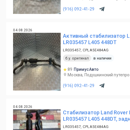
(916) 092-41-29
04.08.2026
Активный стабилизатор La
LR035457 L405 448DT
LR035457, CPLA5E484AG
б.у. оригинал
в наличии
89
ПримусАвто
Москва, Подушкинский путепро
(916) 092-41-29
04.08.2026
Стабилизатор Land Rover 
LR035457 L405 448DT, зад
LR035457, CPLA5E484AG