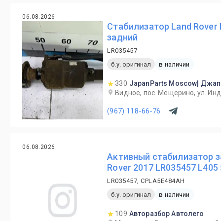
06.08.2026
Стабилизатор Land Rover 
задний
LR035457
б.у. оригинал
в наличии
330
JapanParts Moscow| Джап
Видное, пос. Мещерино, ул. Ин
(967) 118-66-76
06.08.2026
Активный стабилизатор з
Rover 2017 LR035457 L405
LR035457, CPLA5E484AH
б.у. оригинал
в наличии
109
Авторазбор Автолего