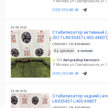
Москва, ул. Совпартшкола, уч.1
(929) 555-88-48
06.08.2026
Стабилизатор активный La
2017 LR035457 L405 448DT
LR035457, CPLA5E484AH
б.у. оригинал
в наличии
109
Авторазбор Автолего
Москва, ул. Совпартшкола, уч.1
(929) 555-88-48
06.08.2026
Стабилизатор задний Land
LR035457 L405 448DT
LR035457, CPLA5E484AH