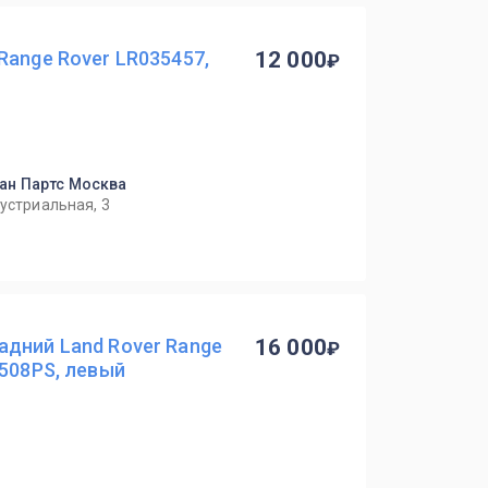
Range Rover LR035457,
12 000
ан Партс Москва
дустриальная, 3
адний Land Rover Range
16 000
 508PS, левый