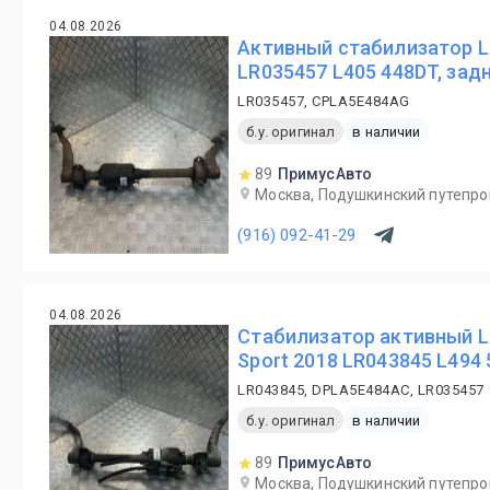
04.08.2026
Активный стабилизатор La
LR035457 L405 448DT, зад
LR035457, CPLA5E484AG
б.у. оригинал
в наличии
89
ПримусАвто
Москва, Подушкинский путепро
(916) 092-41-29
04.08.2026
Стабилизатор активный La
Sport 2018 LR043845 L494 
LR043845, DPLA5E484AC, LR035457
б.у. оригинал
в наличии
89
ПримусАвто
Москва, Подушкинский путепро