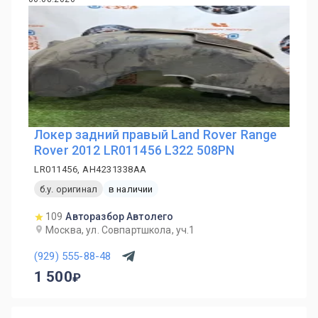
Локер задний правый Land Rover Range
Rover 2012 LR011456 L322 508PN
LR011456, AH4231338AA
б.у. оригинал
в наличии
109
Авторазбор Автолего
Москва, ул. Совпартшкола, уч.1
(929) 555-88-48
1 500