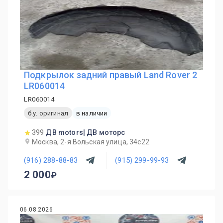
Подкрылок задний правый Land Rover 2
LR060014
LR060014
б.у. оригинал
в наличии
399
ДВ motors| ДВ моторс
Москва, 2-я Вольская улица, 34с22
(916) 288-88-83
(915) 299-99-93
2 000
06.08.2026