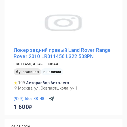
Локер задний правый Land Rover Range
Rover 2010 LR011456 L322 508PN
LR011456, AH4231338AA
б.у. оригинал
в наличии
109
Авторазбор Автолего
Москва, ул. Совпартшкола, уч.1
(929) 555-88-48
1 600
06.08.2026