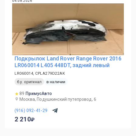
04.08.2026
Подкрылок Land Rover Range Rover 2016
LR060014 L405 448DT, задний левый
LR060014, CPLA279D22AK
б.у. оригинал
в наличии
89
ПримусАвто
Москва, Подушкинский путепровод, 6
(916) 092-41-29
2 210