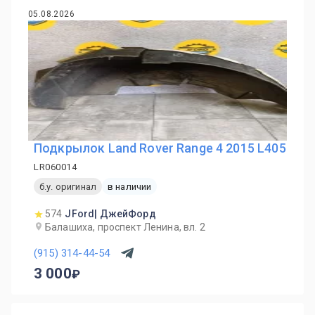
05.08.2026
Подкрылок Land Rover Range 4 2015 L405
LR060014
б.у. оригинал
в наличии
574
JFord| ДжейФорд
Балашиха, проспект Ленина, вл. 2
(915) 314-44-54
3 000