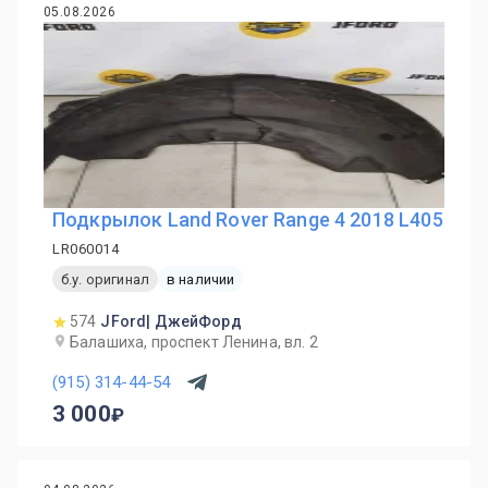
05.08.2026
Подкрылок Land Rover Range 4 2018 L405
LR060014
б.у. оригинал
в наличии
574
JFord| ДжейФорд
Балашиха, проспект Ленина, вл. 2
(915) 314-44-54
3 000