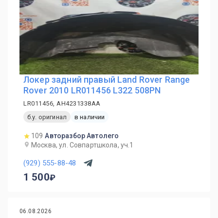
Локер задний правый Land Rover Range
Rover 2010 LR011456 L322 508PN
LR011456, AH4231338AA
б.у. оригинал
в наличии
109
Авторазбор Автолего
Москва, ул. Совпартшкола, уч.1
(929) 555-88-48
1 500
06.08.2026