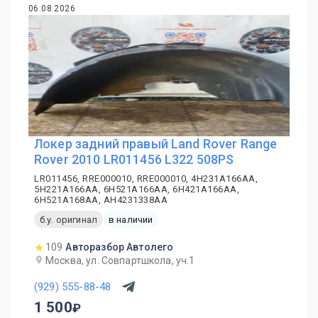
06.08.2026
Локер задний правый Land Rover Range
Rover 2010 LR011456 L322 508PS
LR011456, RRE000010, RRE000010, 4H231A166AA,
5H221A166AA, 6H521A166AA, 6H421A166AA,
6H521A168AA, AH4231338AA
б.у. оригинал
в наличии
109
Авторазбор Автолего
Москва, ул. Совпартшкола, уч.1
(929) 555-88-48
1 500