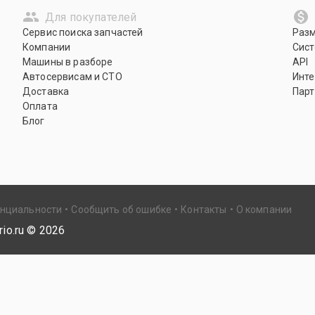
Для покупателей
Сервис поиска запчастей
Раз
Компании
Сист
Машины в разборе
API
Автосервисам и СТО
Инте
Доставка
Парт
Оплата
Блог
енциальности
Сообщить об ошибке
Контакты
О компании
io.ru ©
2026