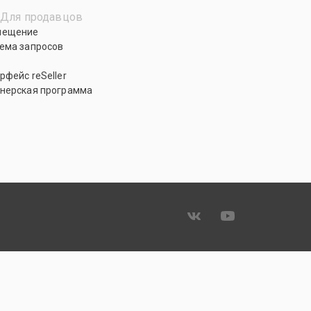
Для продавцов
мещение
ема запросов
рфейс reSeller
нерская программа