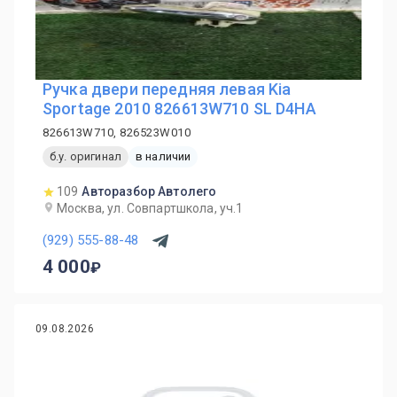
Ручка двери передняя левая Kia
Sportage 2010 826613W710 SL D4HA
826613W710, 826523W010
б.у. оригинал
в наличии
109
Авторазбор Автолего
Москва, ул. Совпартшкола, уч.1
(929) 555-88-48
4 000
09.08.2026