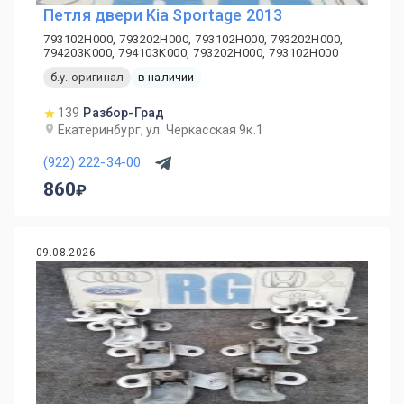
Петля двери Kia Sportage 2013
793102H000, 793202H000, 793102H000, 793202H000,
794203K000, 794103K000, 793202H000, 793102H000
б.у. оригинал
в наличии
139
Разбор-Град
Екатеринбург, ул. Черкасская 9к.1
(922) 222-34-00
860
09.08.2026