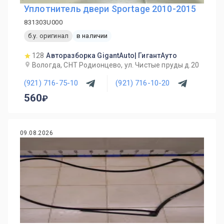
Уплотнитель двери Sportage 2010-2015
831303U000
б.у. оригинал
в наличии
128
Авторазборка GigantAuto| ГигантАуто
Вологда, СНТ Родионцево, ул. Чистые пруды д.20
(921) 716-75-10
(921) 716-10-20
560
09.08.2026