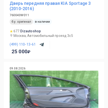
Дверь передняя правая KIA Sportage 3
(2010-2016)
760043W011
б.у. оригинал
в наличии
677
Dizautoshop
Москва, Автомобильный проезд 3с5
(499) 110-13-61
25 000
09.08.2026