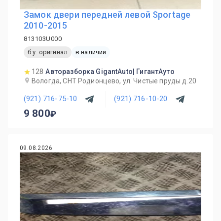
Замок двери передней левой Sportage
2010-2015
813103U000
б.у. оригинал
в наличии
128
Авторазборка GigantAuto| ГигантАуто
Вологда, СНТ Родионцево, ул. Чистые пруды д.20
(921) 716-75-10
(921) 716-10-20
9 800
09.08.2026