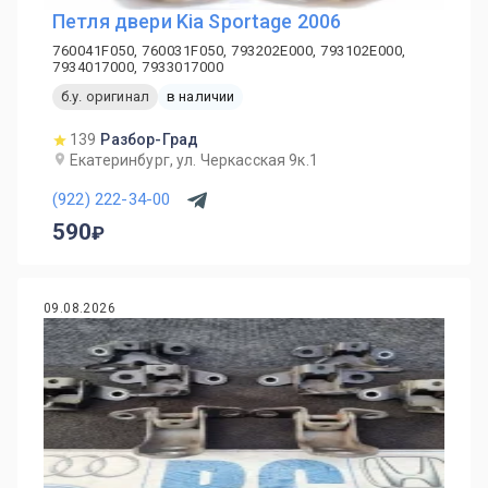
Петля двери Kia Sportage 2006
760041F050, 760031F050, 793202E000, 793102E000,
7934017000, 7933017000
б.у. оригинал
в наличии
139
Разбор-Град
Екатеринбург, ул. Черкасская 9к.1
(922) 222-34-00
590
09.08.2026