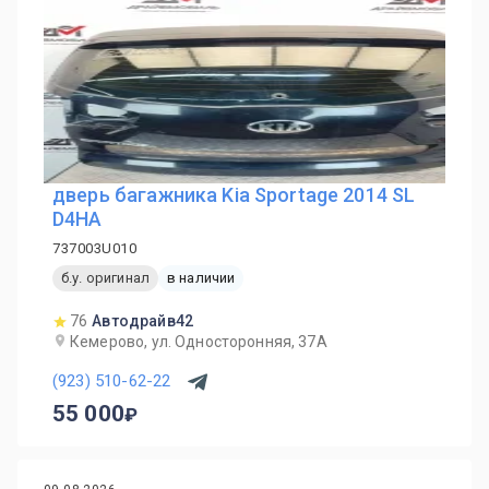
дверь багажника Kia Sportage 2014 SL
D4HA
737003U010
б.у. оригинал
в наличии
76
Автодрайв42
Кемерово, ул. Односторонняя, 37А
(923) 510-62-22
55 000