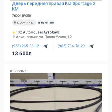
Дверь передняя правая Kia Sportage 2
KM
760041F050
б.у. оригинал
в наличии
132
AutoHouse| АутоХаус
Архангельск, ул. Павла Усова, 12
(953) 265-38-12
(965) 734-76-29
13 600
09.08.2026