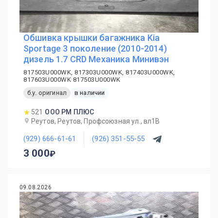
Обшивка крышки багажника Kia
Sportage 3 поколение (2010-2014)
дизель 1.7 CRD Механика Минивэн
817503U000WK, 817303U000WK, 817403U000WK,
817603U000WK 817503U000WK
б.у. оригинал
в наличии
521
ООО РМ ПЛЮС
Реутов, Реутов, Профсоюзная ул., вл1В
(929) 666-61-61
(926) 351-55-55
3 000
09.08.2026