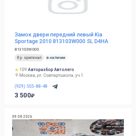
Замок двери передний левый Kia
Sportage 2010 813103W000 SL D4HA
813103W000
б.у. оригинал
в наличии
109
Авторазбор Автолего
Москва, ул. Совпартшкола, уч.1
(929) 555-88-48
3 500
09.08.2026