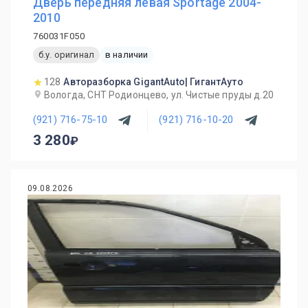
Дверь передняя левая Sportage 2004-
2010
760031F050
б.у. оригинал
в наличии
128
Авторазборка GigantAuto| ГигантАуто
Вологда, СНТ Родионцево, ул. Чистые пруды д.20
(921) 716-75-10
(921) 716-10-20
3 280
09.08.2026