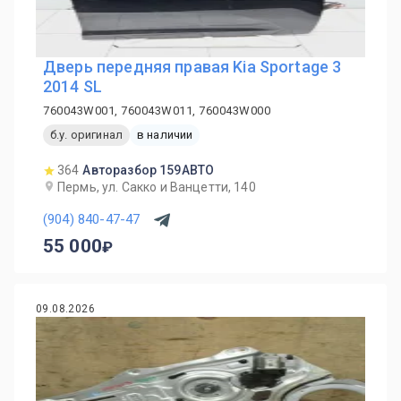
Дверь передняя правая Kia Sportage 3
2014 SL
760043W001, 760043W011, 760043W000
б.у. оригинал
в наличии
364
Авторазбор 159АВТО
Пермь, ул. Сакко и Ванцетти, 140
(904) 840-47-47
55 000
09.08.2026