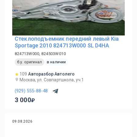
Стеклоподъемник передний левый Kia
Sportage 2010 824713W000 SL D4HA
824713W000, 824503W010
б.у. оригинал
в наличии
109
Авторазбор Автолего
Москва, ул. Совпартшкола, уч.1
(929) 555-88-48
3 000
09.08.2026