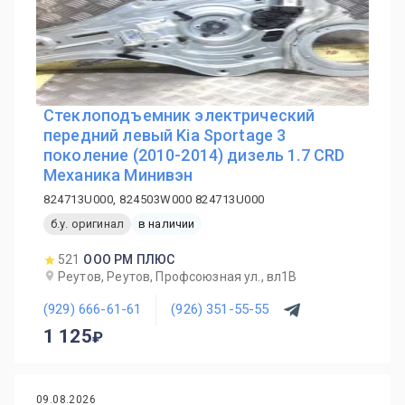
Стеклоподъемник электрический
передний левый Kia Sportage 3
поколение (2010-2014) дизель 1.7 CRD
Механика Минивэн
824713U000, 824503W000 824713U000
б.у. оригинал
в наличии
521
ООО РМ ПЛЮС
Реутов, Реутов, Профсоюзная ул., вл1В
(929) 666-61-61
(926) 351-55-55
1 125
09.08.2026