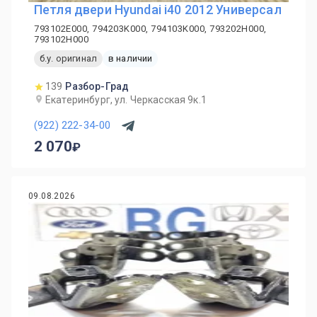
Петля двери Hyundai i40 2012 Универсал
793102E000, 794203K000, 794103K000, 793202H000,
793102H000
б.у. оригинал
в наличии
139
Разбор-Град
Екатеринбург, ул. Черкасская 9к.1
(922) 222-34-00
2 070
09.08.2026