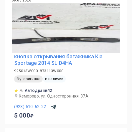
09.08.2026
кнопка открывания багажника Kia
Sportage 2014 SL D4HA
925013W000, 873113W000
б.у. оригинал
в наличии
76
Автодрайв42
Кемерово, ул. Односторонняя, 37А
(923) 510-62-22
5 000