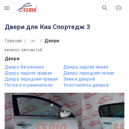
R
Двери для Киа Cпортедж 3
Главная
/
/
Двери
КАТАЛОГ ЗАПЧАСТЕЙ
Двери
Дверь багажника
Дверь задняя левая
Дверь задняя правая
Дверь передняя левая
Дверь передняя правая
Замки дверей
Петли и ограничители
Уплотнители дверей