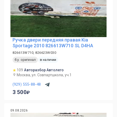
Ручка двери передняя правая Kia
Sportage 2010 826613W710 SL D4HA
826613W710, 826623W030
б.у. оригинал
в наличии
109
Авторазбор Автолего
Москва, ул. Совпартшкола, уч.1
(929) 555-88-48
3 500
09.08.2026