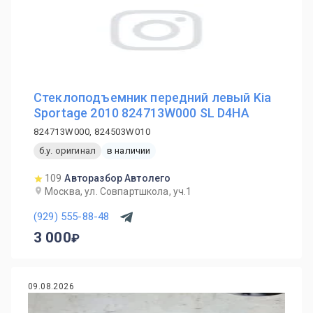
Стеклоподъемник передний левый Kia
Sportage 2010 824713W000 SL D4HA
824713W000, 824503W010
б.у. оригинал
в наличии
109
Авторазбор Автолего
Москва, ул. Совпартшкола, уч.1
(929) 555-88-48
3 000
09.08.2026