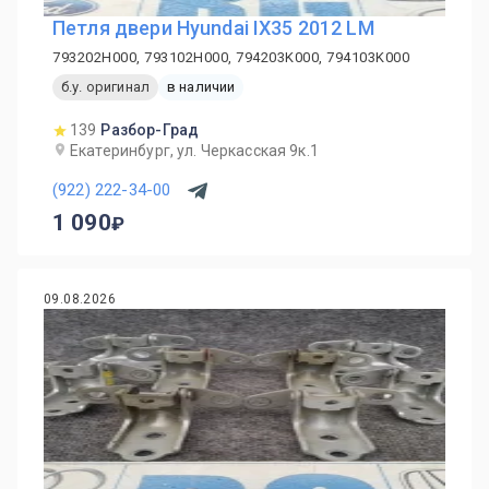
Петля двери Hyundai IX35 2012 LM
793202H000, 793102H000, 794203K000, 794103K000
б.у. оригинал
в наличии
139
Разбор-Град
Екатеринбург, ул. Черкасская 9к.1
(922) 222-34-00
1 090
09.08.2026