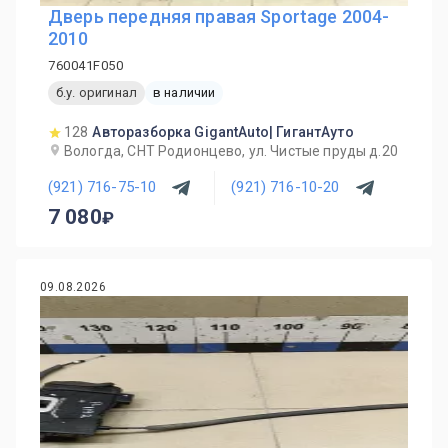
Дверь передняя правая Sportage 2004-
2010
760041F050
б.у. оригинал
в наличии
128
Авторазборка GigantAuto| ГигантАуто
Вологда, СНТ Родионцево, ул. Чистые пруды д.20
(921) 716-75-10
(921) 716-10-20
7 080
09.08.2026