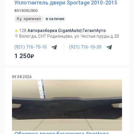
Уплотнитель двери Sportage 2010-2015
831303U000
б.у. оригинал
в наличии
128
Авторазборка GigantAuto| ГигантАуто
Вологда, СНТ Родионцево, ул. Чистые пруды д.20
(921) 716-75-10
(921) 716-10-20
1 250
09.08.2026
Обшивка двери багажника Sportage