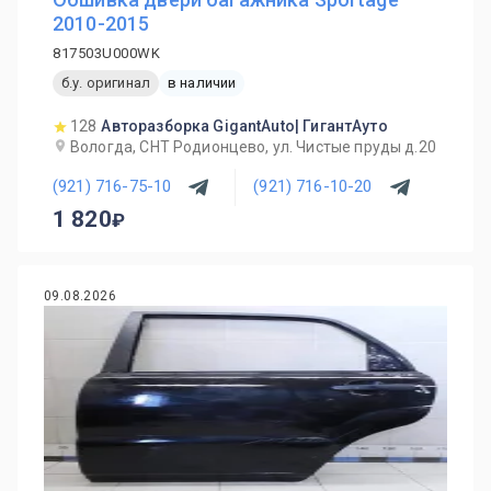
2010-2015
817503U000WK
б.у. оригинал
в наличии
128
Авторазборка GigantAuto| ГигантАуто
Вологда, СНТ Родионцево, ул. Чистые пруды д.20
(921) 716-75-10
(921) 716-10-20
1 820
09.08.2026