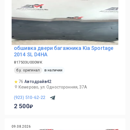
обшивка двери багажника Kia Sportage
2014 SL D4HA
817503U000WK
б.у. оригинал
в наличии
76
Автодрайв42
Кемерово, ул. Односторонняя, 37А
(923) 510-62-22
2 500
09.08.2026