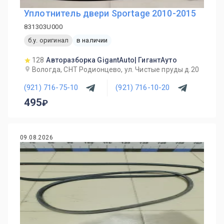
Уплотнитель двери Sportage 2010-2015
831303U000
б.у. оригинал
в наличии
128
Авторазборка GigantAuto| ГигантАуто
Вологда, СНТ Родионцево, ул. Чистые пруды д.20
(921) 716-75-10
(921) 716-10-20
495
09.08.2026