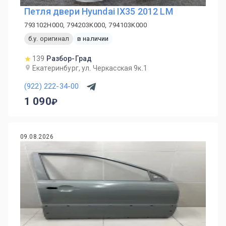
Петля двери Hyundai IX35 2012 LM
793102H000, 794203K000, 794103K000
б.у. оригинал
в наличии
139
Разбор-Град
Екатеринбург, ул. Черкасская 9к.1
(922) 222-34-00
1 090
09.08.2026