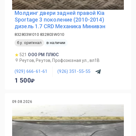
Молдинг двери задней правой Kia
Sportage 3 поколение (2010-2014)
дизель 1.7 CRD Механика Минивэн
832803W010 832803W010
б.у. оригинал
в наличии
521
ООО РМ ПЛЮС
Реутов, Реутов, Профсоюзная ул., вл1В
(929) 666-61-61
(926) 351-55-55
1 500
09.08.2026