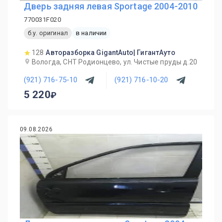
Дверь задняя левая Sportage 2004-2010
770031F020
б.у. оригинал
в наличии
128
Авторазборка GigantAuto| ГигантАуто
Вологда, СНТ Родионцево, ул. Чистые пруды д.20
(921) 716-75-10
(921) 716-10-20
5 220
09.08.2026