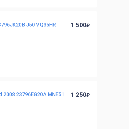
 23796JK20B J50 VQ35HR
1 500
and 2008 23796EG20A MNE51
1 250