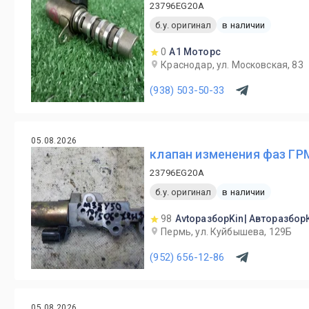
23796EG20A
б.у. оригинал
в наличии
0
А1 Моторс
Краснодар, ул. Московская, 83
(938) 503-50-33
05.08.2026
клапан изменения фаз ГРМ I
23796EG20A
б.у. оригинал
в наличии
98
AvtoразборKin| Авторазбор
Пермь, ул. Куйбышева, 129Б
(952) 656-12-86
05.08.2026