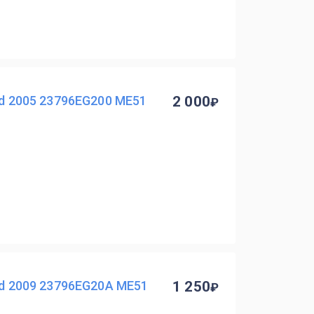
nd 2005 23796EG200 ME51
2 000
nd 2009 23796EG20A ME51
1 250