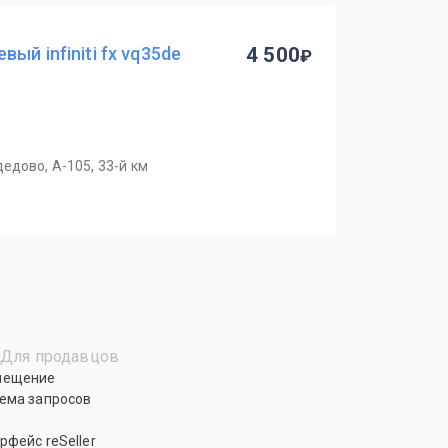
ый infiniti fx vq35de
4 500
едово, А-105, 33-й км
Для продавцов
мещение
ема запросов
рфейс reSeller