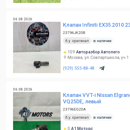
06.08.2026
Клапан Infiniti EX35 2010
23796JK20B
б.у. оригинал
в наличии
109
Авторазбор Автолего
Москва, ул. Совпартшкола, уч.1
(929) 555-88-48
06.08.2026
Клапан VVT-i Nissan Elgr
VQ25DE, левый
23796EG20A
б.у. оригинал
в наличии
0
А1 Моторс