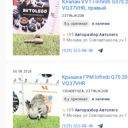
Клапан VVT-i Infiniti G37S
VQ37VHR, правый
23796JK20B
б.у. оригинал
в наличии
109
Авторазбор Автолего
Москва, ул. Совпартшкола, уч.1
(929) 555-88-48
06.08.2026
Крышка ГРМ Infiniti Q70 2
VQ37VHR
13040EY02A, 23796JK20B
б.у. оригинал
в наличии
109
Авторазбор Автолего
Москва, ул. Совпартшкола, уч.1
(929) 555-88-48