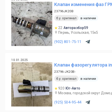
Клапан изменения фаз ГРМ 
23796JK20B
б.у. оригинал
в наличии
22
Авторазбор59
Пермь, Усольская, 15к5
(902) 801-75-11
10.01.2025
Клапан фазорегулятора inf
23796-JK20B-
б.у. оригинал
в наличии
920
Юг-Авто
Москва, городской округ Домод
(925) 504-95-44