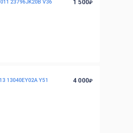
 2011 23796JK20B V36
1 500
013 13040EY02A Y51
4 000