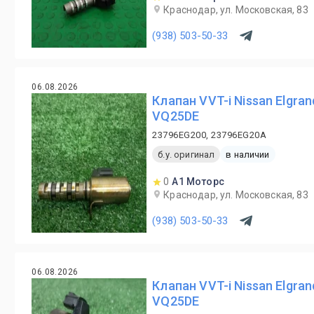
Краснодар, ул. Московская, 83
(938) 503-50-33
06.08.2026
Клапан VVT-i Nissan Elgra
VQ25DE
23796EG200, 23796EG20A
б.у. оригинал
в наличии
0
А1 Моторс
Краснодар, ул. Московская, 83
(938) 503-50-33
06.08.2026
Клапан VVT-i Nissan Elgra
VQ25DE