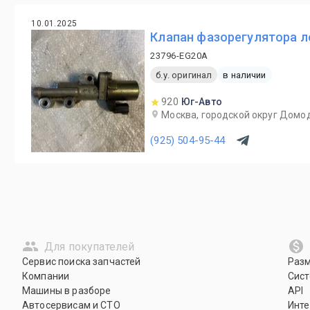
10.01.2025
Клапан фазорегулятора лев
23796-EG20A
б.у. оригинал
в наличии
920
Юг-Авто
Москва, городской округ Домод
(925) 504-95-44
Для покупателей
Сервис поиска запчастей
Раз
Компании
Сист
Машины в разборе
API
Автосервисам и СТО
Инте