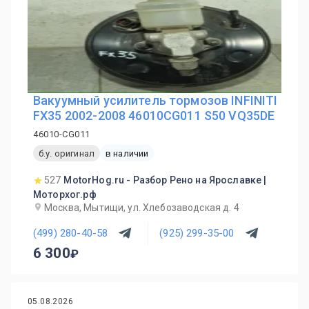
Вакуумный усилитель тормозов INFINITI
FX35 2002-2008 46010CG011 S50 VQ35DE
46010-CG011
б.у. оригинал
в наличии
527
MotorHog.ru - Разбор Рено на Ярославке |
Моторхог.рф
Москва, Мытищи, ул. Хлебозаводская д. 4
(499) 280-40-58
(925) 299-35-00
6 300
05.08.2026