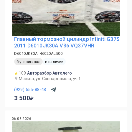
Главный тормозной цилиндр Infiniti G37S
2011 D6010JK30A V36 VQ37VHR
D6010JK30A, 46020AL500
б.у. оригинал
в наличии
109
Авторазбор Автолего
Москва, ул. Совпартшкола, уч.1
(929) 555-88-48
3 500
06.08.2026