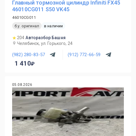
Главный тормозной цилиндр Infiniti FX45
46010CG011 S50 VK45
46010CG011
б.у. оригинал
в наличии
204
Авторазбор Башня
Челябинск, ул. Горького, 24
(982) 280-83-57
(912) 772-66-59
1 410
05.08.2026