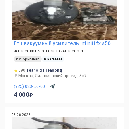
Гтц вакуумный усилитель infiniti fx s50
46010CG001 46010CG010 46010CG011
б.у. оригинал
в наличии
590
Teanoid | Теаноид
Москва, Лианозовский проезд, 8с7
(925) 023-56-00
4 000
06.08.2026