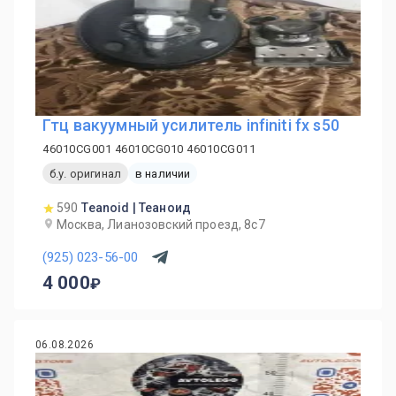
Гтц вакуумный усилитель infiniti fx s50
46010CG001 46010CG010 46010CG011
б.у. оригинал
в наличии
590
Teanoid | Теаноид
Москва, Лианозовский проезд, 8с7
(925) 023-56-00
4 000
06.08.2026