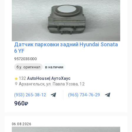
Датчик парковки задний Hyundai Sonata
6 YF
957203S000
б.у. оригинал
в наличии
132
AutoHouse| АутоХаус
Архангельск, ул. Павла Усова, 12
(953) 265-38-12
(965) 734-76-29
960
06.08.2026