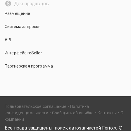
Для продавцов
Размещение
Система запросов
API
Интерфейс reSeller
Партнерская программа
Пользовательское соглашение
Политика
конфиденциальности
Сообщить об ошибке
Контакты
О
компании
Все права защищены, поиск автозапчастей Ferio.ru ©