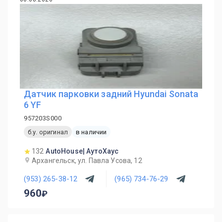
Датчик парковки задний Hyundai Sonata
6 YF
957203S000
б.у. оригинал
в наличии
132
AutoHouse| АутоХаус
Архангельск, ул. Павла Усова, 12
(953) 265-38-12
(965) 734-76-29
960