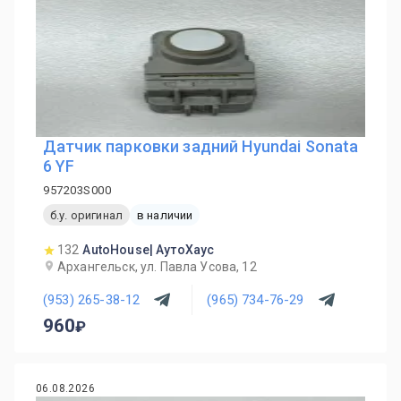
Датчик парковки задний Hyundai Sonata
6 YF
957203S000
б.у. оригинал
в наличии
132
AutoHouse| АутоХаус
Архангельск, ул. Павла Усова, 12
(953) 265-38-12
(965) 734-76-29
960
06.08.2026