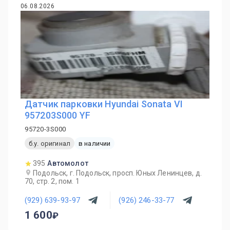
06.08.2026
Датчик парковки Hyundai Sonata VI
957203S000 YF
95720-3S000
б.у. оригинал
в наличии
395
Автомолот
Подольск, г. Подольск, просп. Юных Ленинцев, д.
70, стр. 2, пом. 1
(929) 639-93-97
(926) 246-33-77
1 600