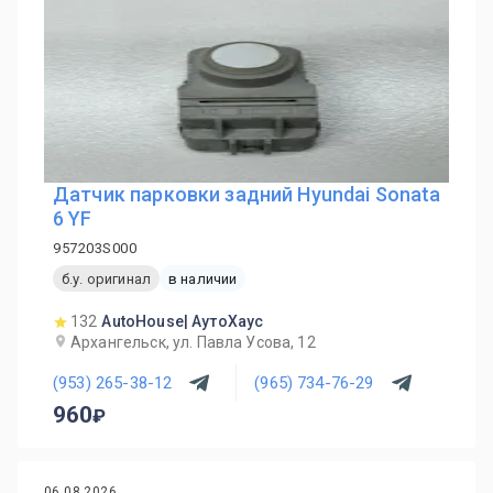
Датчик парковки задний Hyundai Sonata
6 YF
957203S000
б.у. оригинал
в наличии
132
AutoHouse| АутоХаус
Архангельск, ул. Павла Усова, 12
(953) 265-38-12
(965) 734-76-29
960
06.08.2026