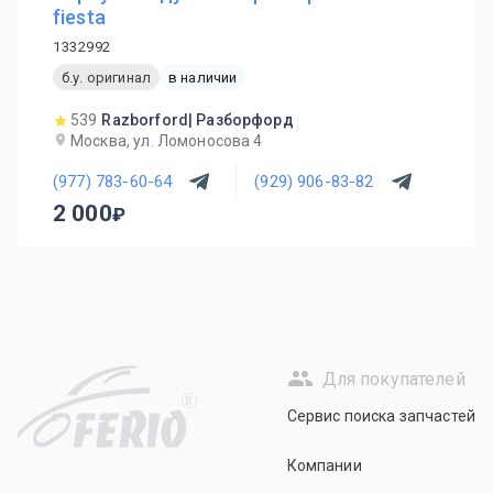
fiesta
1332992
б.у. оригинал
в наличии
539
Razborford| Разборфорд
Москва, ул. Ломоносова 4
(977) 783-60-64
(929) 906-83-82
2 000
Для покупателей
R
Сервис поиска запчастей
Компании