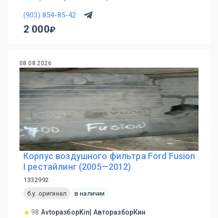
(903) 854-85-42
2 000
08.08.2026
Корпус воздушного фильтра Ford Fusion
I рестайлинг (2005—2012)
1332992
б.у. оригинал
в наличии
98
AvtoразборKin| АвторазборКин