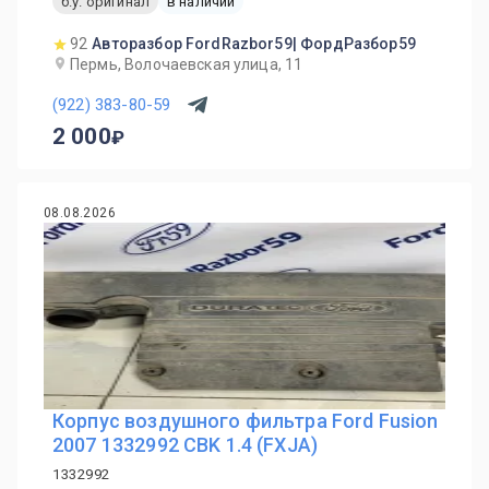
б.у. оригинал
в наличии
92
Авторазбор FordRazbor59| ФордРазбор59
Пермь, Волочаевская улица, 11
(922) 383-80-59
2 000
08.08.2026
Корпус воздушного фильтра Ford Fusion
2007 1332992 CBK 1.4 (FXJA)
1332992