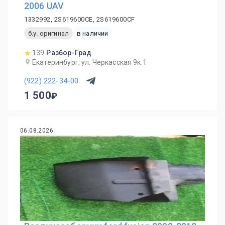
2006 UAV
1332992, 2S619600CE, 2S619600CF
б.у. оригинал
в наличии
139
Разбор-Град
Екатеринбург, ул. Черкасская 9к.1
(922) 222-34-00
1 500
06.08.2026