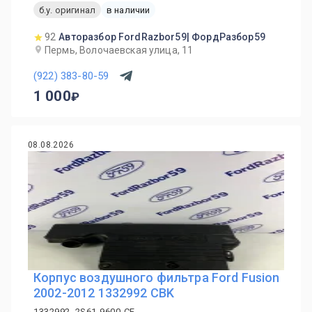
б.у. оригинал
в наличии
92
Авторазбор FordRazbor59| ФордРазбор59
Пермь, Волочаевская улица, 11
(922) 383-80-59
1 000
08.08.2026
Корпус воздушного фильтра Ford Fusion
2002-2012 1332992 CBK
1332992, 2S61-9600-CF