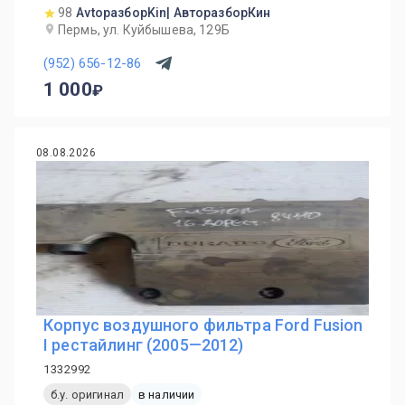
98
AvtoразборKin| АвторазборКин
Пермь, ул. Куйбышева, 129Б
(952) 656-12-86
1 000
08.08.2026
Корпус воздушного фильтра Ford Fusion
I рестайлинг (2005—2012)
1332992
б.у. оригинал
в наличии