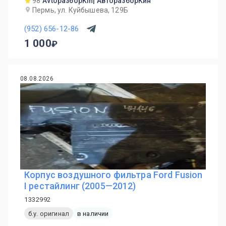
98
AvtoразборKin| АвторазборКин
Пермь, ул. Куйбышева, 129Б
(952) 656-12-86
1 000
08.08.2026
Корпус воздушного фильтра Ford Fusion
I рестайлинг (2005—2012)
1332992
б.у. оригинал
в наличии