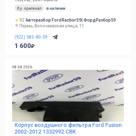
б.у. оригинал
в наличии
92
Авторазбор FordRazbor59| ФордРазбор59
Пермь, Волочаевская улица, 11
(922) 383-80-59
1 600
08.08.2026
Корпус воздушного фильтра Ford Fusion
2002-2012 1332992 CBK