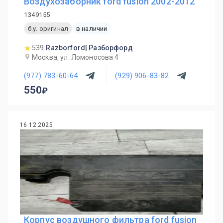
Воздухозаборник ford fusion 2002-2012
1349155
б.у. оригинал
в наличии
539
Razborford| Разборфорд
Москва, ул. Ломоносова 4
(977) 783-60-64
(929) 906-83-82
550
16.12.2025
Корпус воздушного фильтра ford fusion