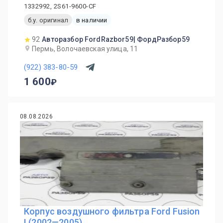
1332992, 2S61-9600-CF
б.у. оригинал
в наличии
92
Авторазбор FordRazbor59| ФордРазбор59
Пермь, Волочаевская улица, 11
(922) 383-80-59
1 600
08.08.2026
Корпус воздушного фильтра Ford Fusion
I (2002—2005)