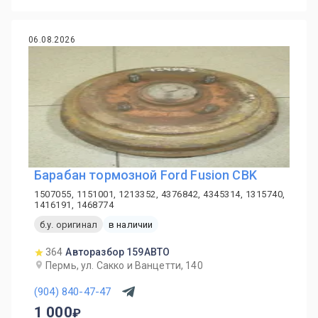
06.08.2026
Барабан тормозной Ford Fusion CBK
1507055, 1151001, 1213352, 4376842, 4345314, 1315740,
1416191, 1468774
б.у. оригинал
в наличии
364
Авторазбор 159АВТО
Пермь, ул. Сакко и Ванцетти, 140
(904) 840-47-47
1 000