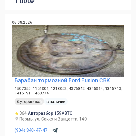
1 000
06.08.2026
Барабан тормозной Ford Fusion CBK
1507055, 1151001, 1213352, 4376842, 4345314, 1315740,
1416191, 1468774
б.у. оригинал
в наличии
364
Авторазбор 159АВТО
Пермь, ул. Сакко и Ванцетти, 140
(904) 840-47-47