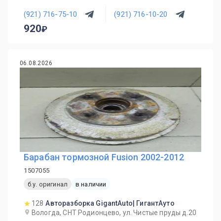
(921) 716-75-10
(921) 716-10-20
920
06.08.2026
Барабан тормозной Fusion 2002-2012
1507055
б.у. оригинал
в наличии
128
Авторазборка GigantAuto| ГигантАуто
Вологда, СНТ Родионцево, ул. Чистые пруды д.20