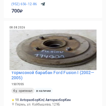
(952) 656-12-86
700
08.08.2026
тормозной барабан Ford Fusion I (2002—
2005)
1507055
б.у. оригинал
в наличии
98
AvtoразборKin| АвторазборКин
Пермь, ул. Куйбышева, 129Б