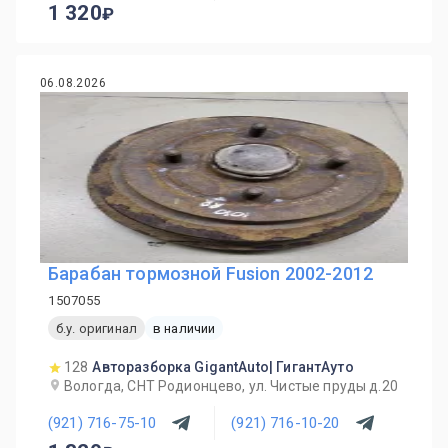
1 320
06.08.2026
Барабан тормозной Fusion 2002-2012
1507055
б.у. оригинал
в наличии
128
Авторазборка GigantAuto| ГигантАуто
Вологда, СНТ Родионцево, ул. Чистые пруды д.20
(921) 716-75-10
(921) 716-10-20