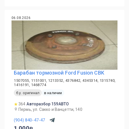
06.08.2026
Барабан тормозной Ford Fusion CBK
1507055, 1151001, 1213352, 4376842, 4345314, 1315740,
1416191, 1468774
б.у. оригинал
в наличии
364
Авторазбор 159АВТО
Пермь, ул. Сакко и Ванцетти, 140
(904) 840-47-47
1 000