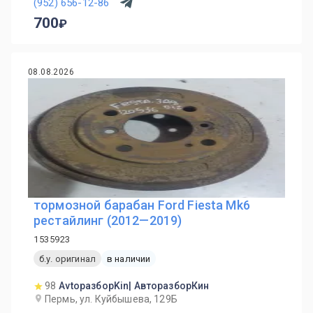
(952) 656-12-86
700
08.08.2026
тормозной барабан Ford Fiesta Mk6
рестайлинг (2012—2019)
1535923
б.у. оригинал
в наличии
98
AvtoразборKin| АвторазборКин
Пермь, ул. Куйбышева, 129Б