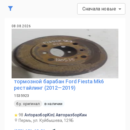
Сначала новые
08.08.2026
тормозной барабан Ford Fiesta Mk6
рестайлинг (2012—2019)
1535923
б.у. оригинал
в наличии
98
AvtoразборKin| АвторазборКин
Пермь, ул. Куйбышева, 129Б