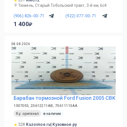
201
AMC72
Тюмень, Старый Тобольский тракт, 3-й км, 6с4
(906) 826-00-71
(922) 077-00-71
1 400
08.08.2026
Барабан тормозной Ford Fusion 2005 CBK
1507055, 2S612211AB, 7S611113AA
б.у. оригинал
в наличии
328
Kuzovnoe.ru| Кузовное.ру