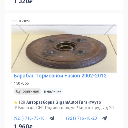
1 320
06.08.2026
Барабан тормозной Fusion 2002-2012
1507055
б.у. оригинал
в наличии
128
Авторазборка GigantAuto| ГигантАуто
Вологда, СНТ Родионцево, ул. Чистые пруды д.20
(921) 716-75-10
(921) 716-10-20
1 960