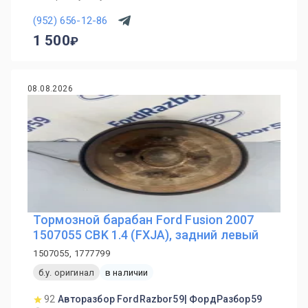
(952) 656-12-86
1 500
08.08.2026
Тормозной барабан Ford Fusion 2007
1507055 CBK 1.4 (FXJA), задний левый
1507055, 1777799
б.у. оригинал
в наличии
92
Авторазбор FordRazbor59| ФордРазбор59