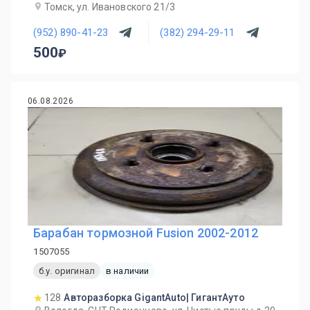
Томск, ул. Ивановского 21/3
(952) 890-41-23
(382) 294-29-11
500
06.08.2026
Барабан тормозной Fusion 2002-2012
1507055
б.у. оригинал
в наличии
128
Авторазборка GigantAuto| ГигантАуто