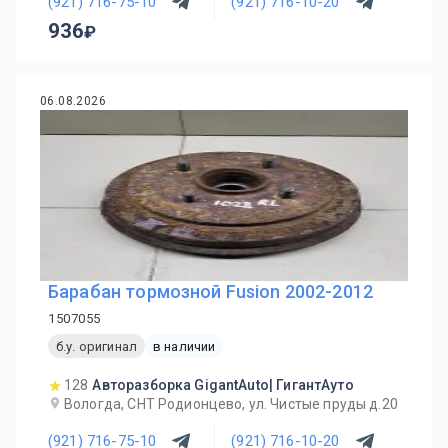
(921) 716-75-10
(921) 716-10-20
936
06.08.2026
Барабан тормозной Fusion 2002-2012
1507055
б.у. оригинал
в наличии
128
Авторазборка GigantAuto| ГигантАуто
Вологда, СНТ Родионцево, ул. Чистые пруды д.20
(921) 716-75-10
(921) 716-10-20