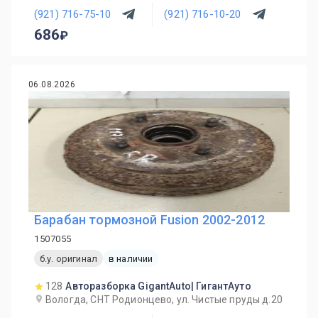
(921) 716-75-10
(921) 716-10-20
686
06.08.2026
Барабан тормозной Fusion 2002-2012
1507055
б.у. оригинал
в наличии
128
Авторазборка GigantAuto| ГигантАуто
Вологда, СНТ Родионцево, ул. Чистые пруды д.20