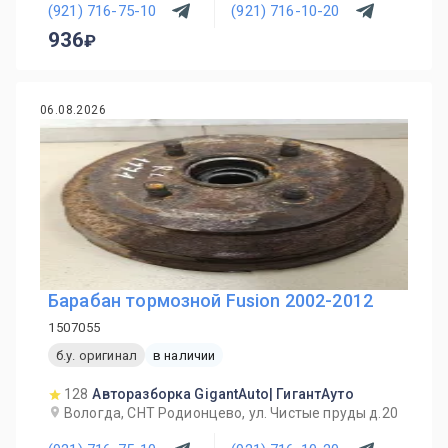
(921) 716-75-10
(921) 716-10-20
936
06.08.2026
Барабан тормозной Fusion 2002-2012
1507055
б.у. оригинал
в наличии
128
Авторазборка GigantAuto| ГигантАуто
Вологда, СНТ Родионцево, ул. Чистые пруды д.20