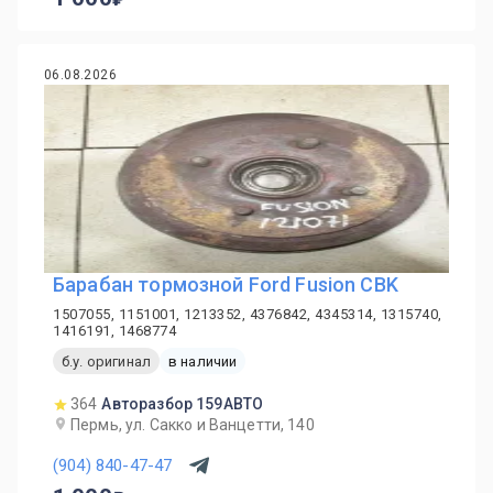
06.08.2026
Барабан тормозной Ford Fusion CBK
1507055, 1151001, 1213352, 4376842, 4345314, 1315740,
1416191, 1468774
б.у. оригинал
в наличии
364
Авторазбор 159АВТО
Пермь, ул. Сакко и Ванцетти, 140
(904) 840-47-47