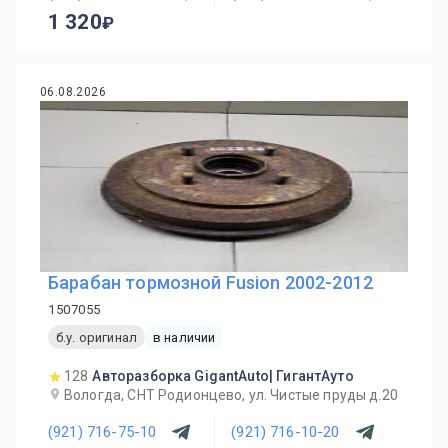
1 320
06.08.2026
Барабан тормозной Fusion 2002-2012
1507055
б.у. оригинал
в наличии
128
Авторазборка GigantAuto| ГигантАуто
Вологда, СНТ Родионцево, ул. Чистые пруды д.20
(921) 716-75-10
(921) 716-10-20