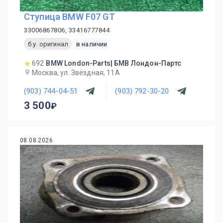
Ступица BMW F07 GT
33006867806, 33416777844
б.у. оригинал
в наличии
692
BMW London-Parts| БМВ Лондон-Партс
Москва, ул. Звёздная, 11А
(903) 744-04-51
(903) 792-30-20
3 500
08.08.2026