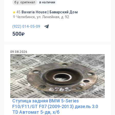
б.у. оригинал
в наличии
45
Bavaria House | Баварский Дом
Челябинск, ул. Линейная, д. 92
(922) 014-05-09
500
09.08.2026
Ступица задняя BMW 5-Series
F10/F11/GT F07 (2009-2013) дизель 3.0
TD Автомат 5-дв, х/б