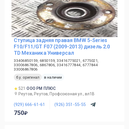
Ступица задняя правая BMW 5-Series
F10/F11/GT F07 (2009-2013) дизель 2.0
TD Механика Универсал
33406850159, 6850159, 33416775021, 6775021,
33006867806, 6867806, 33416777844, 6777844
33006867806
б.у. оригинал
в наличии
521
ООО РМ ПЛЮС
Реутов, Реутов, Профсоюзная ул., вл1В
(929) 666-61-61
(926) 351-55-55
750