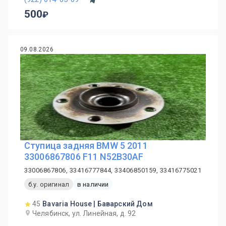
500
09.08.2026
Ступица задняя BMW 5 2011
33006867806 F11 N52B30AF
33006867806, 33416777844, 33406850159, 33416775021
б.у. оригинал
в наличии
45
Bavaria House | Баварский Дом
Челябинск, ул. Линейная, д. 92