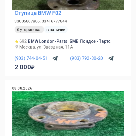
Ступица BMW F02
33006867806, 33416777844
б.у. оригинал
в наличии
692
BMW London-Parts| БМВ Лондон-Партс
Москва, ул. Звёздная, 11А
(903) 744-04-51
(903) 792-30-20
2 000
08.08.2026