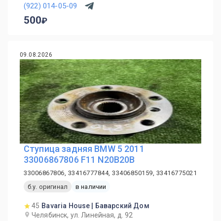
(922) 014-05-09
500
09.08.2026
Ступица задняя BMW 5 2011
33006867806 F11 N20B20B
33006867806, 33416777844, 33406850159, 33416775021
б.у. оригинал
в наличии
45
Bavaria House | Баварский Дом
Челябинск, ул. Линейная, д. 92