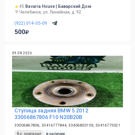
45
Bavaria House | Баварский Дом
Челябинск, ул. Линейная, д. 92
(922) 014-05-09
500
09.08.2026
Ступица задняя BMW 5 2012
33006867806 F10 N20B20B
33006867806, 33416777844, 33406850159, 33416775021
б.у. оригинал
в наличии