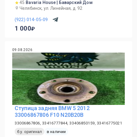
45
Bavaria House | Баварский Дом
Челябинск, ул. Линейная, д. 92
(922) 014-05-09
1 000
09.08.2026
Ступица задняя BMW 5 2012
33006867806 F10 N20B20B
33006867806, 33416777844, 33406850159, 33416775021
б.у. оригинал
в наличии