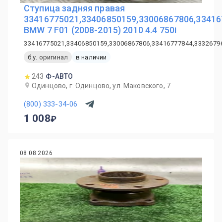
Ступица задняя правая
33416775021,33406850159,33006867806,33416
BMW 7 F01 (2008-2015) 2010 4.4 750i
33416775021,33406850159,33006867806,33416777844,3332679
б.у. оригинал
в наличии
243
Ф-АВТО
Одинцово, г. Одинцово, ул. Маковского, 7
(800) 333-34-06
1 008
08.08.2026