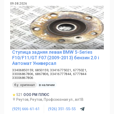
09.08.2026
Ступица задняя левая BMW 5-Series
F10/F11/GT F07 (2009-2013) бензин 2.0 i
Автомат Универсал
33406850159, 6850159, 33416775021, 6775021,
33006867806, 6867806, 33416777844, 6777844
33006867806
б.у. оригинал
в наличии
521
ООО РМ ПЛЮС
Реутов, Реутов, Профсоюзная ул., вл1В
(929) 666-61-61
(926) 351-55-55