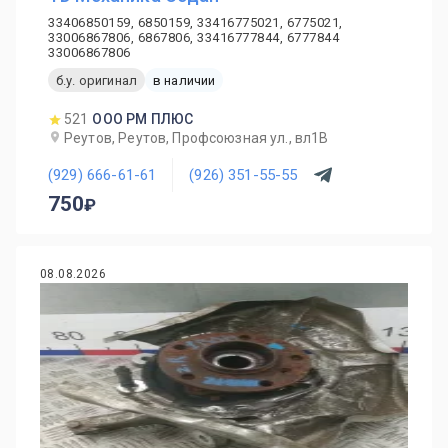
33406850159, 6850159, 33416775021, 6775021,
33006867806, 6867806, 33416777844, 6777844
33006867806
б.у. оригинал
в наличии
521
ООО РМ ПЛЮС
Реутов, Реутов, Профсоюзная ул., вл1В
(929) 666-61-61
(926) 351-55-55
750
08.08.2026