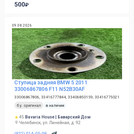
500
09.08.2026
Ступица задняя BMW 5 2011
33006867806 F11 N52B30AF
33006867806, 33416777844, 33406850159, 33416775021
б.у. оригинал
в наличии
45
Bavaria House | Баварский Дом
Челябинск, ул. Линейная, д. 92
(922) 014-05-09