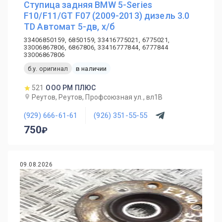
Ступица задняя BMW 5-Series
F10/F11/GT F07 (2009-2013) дизель 3.0
TD Автомат 5-дв, х/б
33406850159, 6850159, 33416775021, 6775021,
33006867806, 6867806, 33416777844, 6777844
33006867806
б.у. оригинал
в наличии
521
ООО РМ ПЛЮС
Реутов, Реутов, Профсоюзная ул., вл1В
(929) 666-61-61
(926) 351-55-55
750
09.08.2026