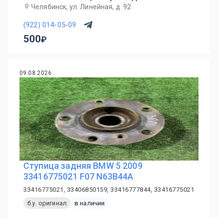
Челябинск, ул. Линейная, д. 92
(922) 014-05-09
500
09.08.2026
Ступица задняя BMW 5 2009
33416775021 F07 N63B44A
33416775021, 33406850159, 33416777844, 33416775021
б.у. оригинал
в наличии