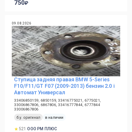
750
09.08.2026
Ступица задняя правая BMW 5-Series
F10/F11/GT F07 (2009-2013) бензин 2.0 i
Автомат Универсал
33406850159, 6850159, 33416775021, 6775021,
33006867806, 6867806, 33416777844, 6777844
33006867806
б.у. оригинал
в наличии
521
ООО РМ ПЛЮС