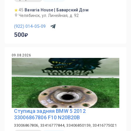
45
Bavaria House | Баварский Дом
Челябинск, ул. Линейная, д. 92
(922) 014-05-09
500
09.08.2026
Ступица задняя BMW 5 2012
33006867806 F10 N20B20B
33006867806, 33416777844, 33406850159, 33416775021