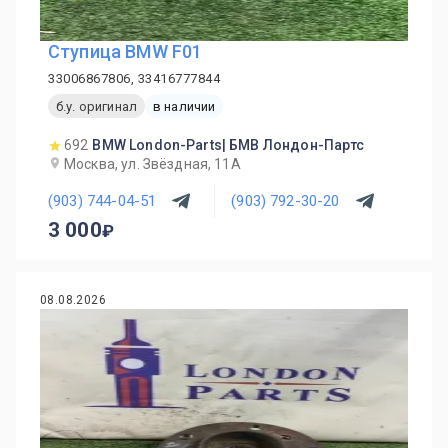
Ступица BMW F01
33006867806, 33416777844
б.у. оригинал
в наличии
692
BMW London-Parts| БМВ Лондон-Партс
Москва, ул. Звёздная, 11А
(903) 744-04-51
(903) 792-30-20
3 000
08.08.2026