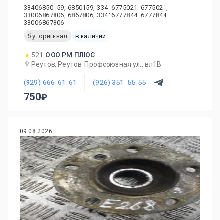
33406850159, 6850159, 33416775021, 6775021,
33006867806, 6867806, 33416777844, 6777844
33006867806
б.у. оригинал
в наличии
521
ООО РМ ПЛЮС
Реутов, Реутов, Профсоюзная ул., вл1В
(929) 666-61-61
(926) 351-55-55
750
09.08.2026