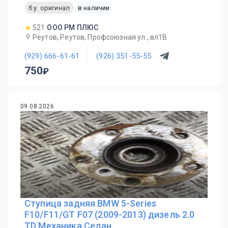
б.у. оригинал
в наличии
521
ООО РМ ПЛЮС
Реутов, Реутов, Профсоюзная ул., вл1В
(929) 666-61-61
(926) 351-55-55
750
09.08.2026
Ступица задняя BMW 5-Series
F10/F11/GT F07 (2009-2013) дизель 2.0
TD Механика Седан