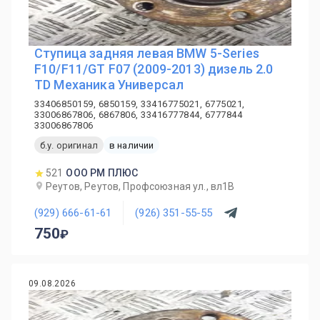
Ступица задняя левая BMW 5-Series
F10/F11/GT F07 (2009-2013) дизель 2.0
TD Механика Универсал
33406850159, 6850159, 33416775021, 6775021,
33006867806, 6867806, 33416777844, 6777844
33006867806
б.у. оригинал
в наличии
521
ООО РМ ПЛЮС
Реутов, Реутов, Профсоюзная ул., вл1В
(929) 666-61-61
(926) 351-55-55
750
09.08.2026