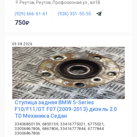
Реутов, Реутов, Профсоюзная ул., вл1В
(929) 666-61-61
(926) 351-55-55
750
09.08.2026
Ступица задняя BMW 5-Series
F10/F11/GT F07 (2009-2013) дизель 2.0
TD Механика Седан
33406850159, 6850159, 33416775021, 6775021,
33006867806, 6867806, 33416777844, 6777844
33006867806