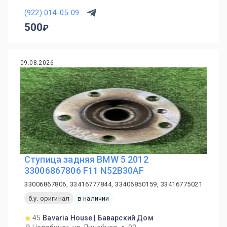
(922) 014-05-09
500
09.08.2026
Ступица задняя BMW 5 2012
33006867806 F11 N52B30AF
33006867806, 33416777844, 33406850159, 33416775021
б.у. оригинал
в наличии
45
Bavaria House | Баварский Дом