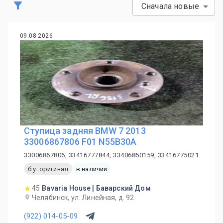
Сначала новые
09.08.2026
Ступица задняя BMW 7 2013
33006867806 F01 N55B30A
33006867806, 33416777844, 33406850159, 33416775021
б.у. оригинал
в наличии
45
Bavaria House | Баварский Дом
Челябинск, ул. Линейная, д. 92
(922) 014-05-09