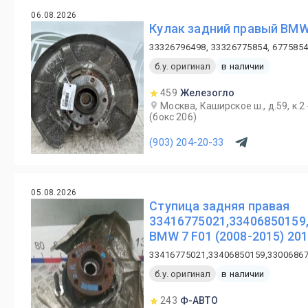
06.08.2026
Кулак задний правый BMW
33326796498, 33326775854, 6775854
б.у. оригинал
в наличии
459
Железогло
Москва, Каширское ш., д.59, к.2
(бокс 206)
(903) 204-20-33
05.08.2026
Ступица задняя правая
33416775021,33406850159
BMW 7 F01 (2008-2015) 2010
33416775021,33406850159,3300686
б.у. оригинал
в наличии
243
Ф-АВТО