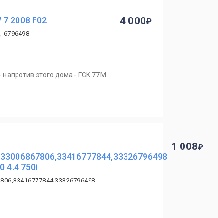
 7 2008 F02
4 000
, 6796498
 - напротив этого дома - ГСК 77М
1 008
,33006867806,33416777844,33326796498
 4.4 750i
7806,33416777844,33326796498