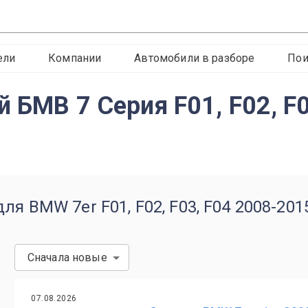
ели
Компании
Автомобили в разборе
Пои
 БМВ 7 Серия F01, F02, F
я BMW 7er F01, F02, F03, F04 2008-201
Сначала новые
07.08.2026