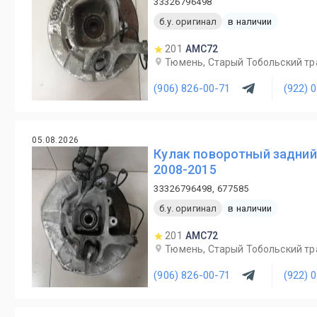
33326796498
б.у. оригинал
в наличии
201
AMC72
Тюмень, Старый Тобольский трак
(906) 826-00-71
(922) 
05.08.2026
Кулак поворотный задний
2008-2015
33326796498, 677585
б.у. оригинал
в наличии
201
AMC72
Тюмень, Старый Тобольский трак
(906) 826-00-71
(922) 