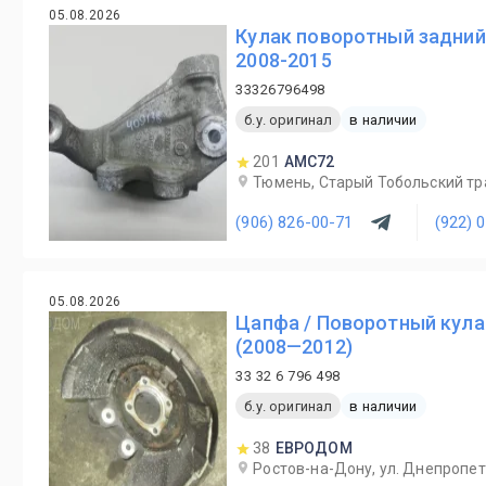
05.08.2026
Кулак поворотный задний
2008-2015
33326796498
б.у. оригинал
в наличии
201
AMC72
Тюмень, Старый Тобольский трак
(906) 826-00-71
(922) 
05.08.2026
Цапфа / Поворотный кула
(2008—2012)
33 32 6 796 498
б.у. оригинал
в наличии
38
ЕВРОДОМ
Ростов-на-Дону, ул. Днепропет