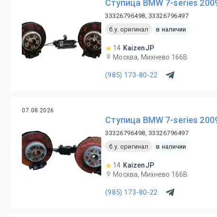
Ступица BMW 7-series 200
33326796498, 33326796497
б.у. оригинал
в наличии
14
KaizenJP
Москва, Михнево 166В
(985) 173-80-22
07.08.2026
Ступица BMW 7-series 200
33326796498, 33326796497
б.у. оригинал
в наличии
14
KaizenJP
Москва, Михнево 166В
(985) 173-80-22