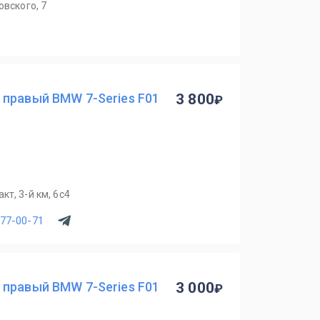
овского, 7
 правый BMW 7-Series F01
3 800
т, 3-й км, 6с4
077-00-71
 правый BMW 7-Series F01
3 000