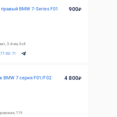
 правый BMW 7-Series F01
900
т, 3-й км, 6с4
077-00-71
к BMW 7 серия F01/F02
4 800
ровская, 119