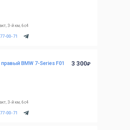
т, 3-й км, 6с4
077-00-71
 правый BMW 7-Series F01
3 300
т, 3-й км, 6с4
077-00-71