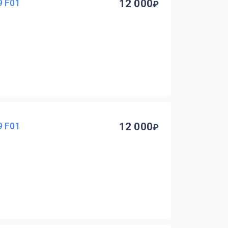
9 F01
12 000
9 F01
12 000