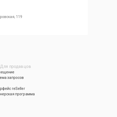
ровская, 119
Для продавцов
мещение
ема запросов
рфейс reSeller
нерская программа