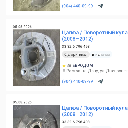
(904) 440-09-99
05.08.2026
Цапфа / Поворотный кула
(2008—2012)
33 32 6 796 498
б.у. оригинал
в наличии
38
ЕВРОДОМ
Ростов-на-Дону, ул. Днепропет
(904) 440-09-99
05.08.2026
Цапфа / Поворотный кула
(2008—2012)
33 32 6 796 498