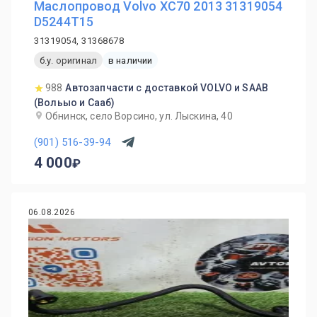
Маслопровод Volvo XC70 2013 31319054
D5244T15
31319054, 31368678
б.у. оригинал
в наличии
988
Автозапчасти с доставкой VOLVO и SAAB
(Вольыо и Сааб)
Обнинск, село Ворсино, ул. Лыскина, 40
(901) 516-39-94
4 000
06.08.2026