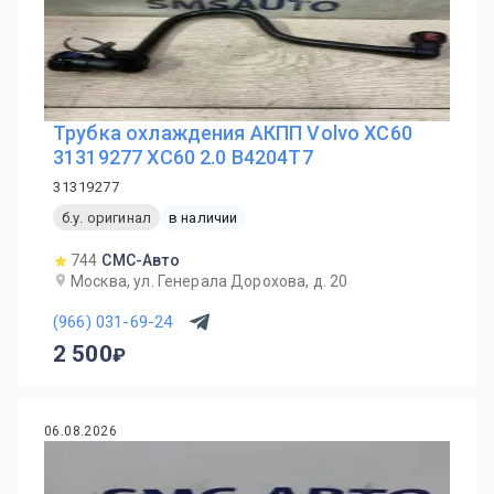
Трубка охлаждения АКПП Volvo XC60
31319277 ХС60 2.0 B4204T7
31319277
б.у. оригинал
в наличии
744
СМС-Авто
Москва, ул. Генерала Дорохова, д. 20
(966) 031-69-24
2 500
06.08.2026