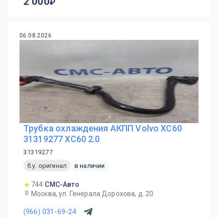
2 000
06.08.2026
Трубка охлаждения АКПП Volvo XC60
31319277 XC60 2.0
31319277
б.у. оригинал
в наличии
744
СМС-Авто
Москва, ул. Генерала Дорохова, д. 20
(966) 031-69-24