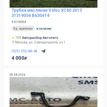
Трубка масляная Volvo XC60 2013
31319054 B6304T4
31319054
б.у. оригинал
в наличии
109
Авторазбор Автолего
Москва, ул. Совпартшкола, уч.1
(929) 555-88-48
4 000
06.08.2026