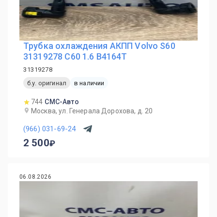
Трубка охлаждения АКПП Volvo S60
31319278 С60 1.6 B4164T
31319278
б.у. оригинал
в наличии
744
СМС-Авто
Москва, ул. Генерала Дорохова, д. 20
(966) 031-69-24
2 500
06.08.2026