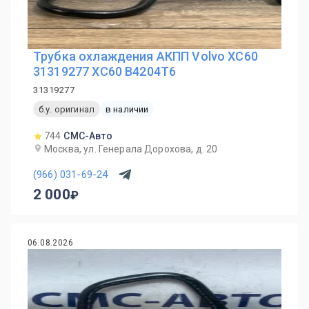
Трубка охлаждения АКПП Volvo XC60
31319277 ХС60 B4204T6
31319277
б.у. оригинал
в наличии
744
СМС-Авто
Москва, ул. Генерала Дорохова, д. 20
(966) 031-69-24
2 000
06.08.2026