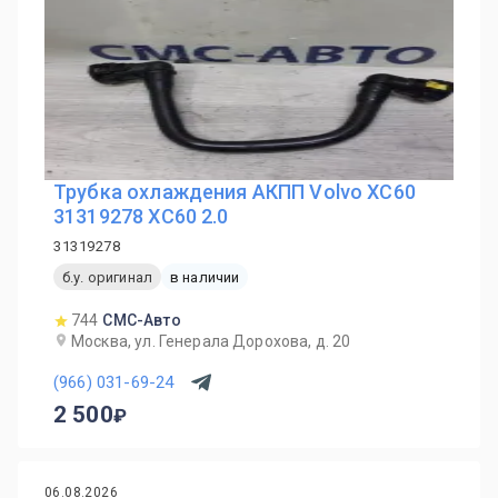
Трубка охлаждения АКПП Volvo XC60
31319278 XC60 2.0
31319278
б.у. оригинал
в наличии
744
СМС-Авто
Москва, ул. Генерала Дорохова, д. 20
(966) 031-69-24
2 500
06.08.2026