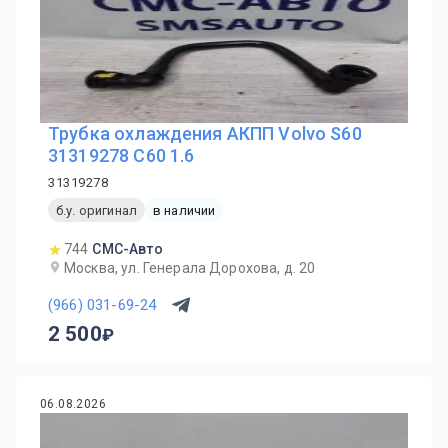
Трубка охлаждения АКПП Volvo S60
31319278 С60 1.6
31319278
б.у. оригинал
в наличии
744
СМС-Авто
Москва, ул. Генерала Дорохова, д. 20
(966) 031-69-24
2 500
06.08.2026