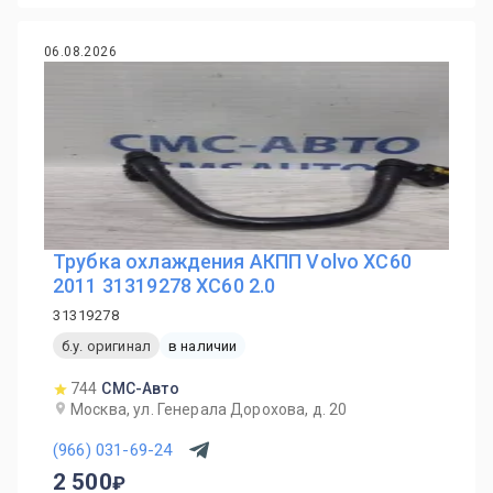
06.08.2026
Трубка охлаждения АКПП Volvo XC60
2011 31319278 ХС60 2.0
31319278
б.у. оригинал
в наличии
744
СМС-Авто
Москва, ул. Генерала Дорохова, д. 20
(966) 031-69-24
2 500