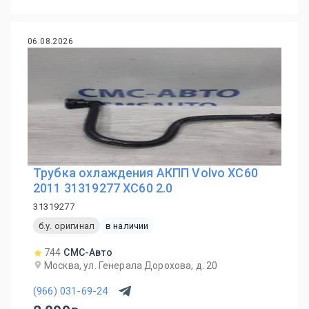
06.08.2026
Трубка охлаждения АКПП Volvo XC60
2011 31319277 ХС60 2.0
31319277
б.у. оригинал
в наличии
744
СМС-Авто
Москва, ул. Генерала Дорохова, д. 20
(966) 031-69-24