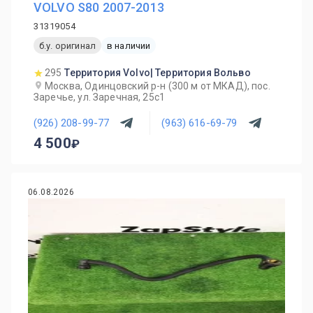
VOLVO S80 2007-2013
31319054
б.у. оригинал
в наличии
295
Территория Volvo| Территория Вольво
Москва, Одинцовский р-н (300 м от МКАД), пос.
Заречье, ул. Заречная, 25с1
(926) 208-99-77
(963) 616-69-79
4 500
06.08.2026