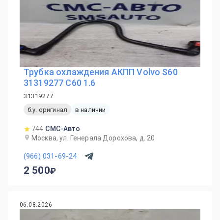
Трубка охлаждения АКПП Volvo S60
31319277 С60 1.6
31319277
б.у. оригинал
в наличии
744
СМС-Авто
Москва, ул. Генерала Дорохова, д. 20
(966) 031-69-24
2 500
06.08.2026