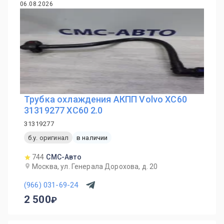
06.08.2026
Трубка охлаждения АКПП Volvo XC60
31319277 XC60 2.0
31319277
б.у. оригинал
в наличии
744
СМС-Авто
Москва, ул. Генерала Дорохова, д. 20
(966) 031-69-24
2 500