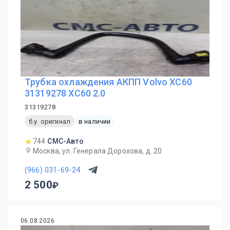
Трубка охлаждения АКПП Volvo XC60
31319278 XC60 2.0
31319278
б.у. оригинал
в наличии
744
СМС-Авто
Москва, ул. Генерала Дорохова, д. 20
(966) 031-69-24
2 500
06.08.2026