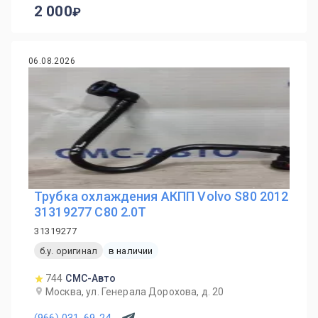
2 000
06.08.2026
Трубка охлаждения АКПП Volvo S80 2012
31319277 С80 2.0T
31319277
б.у. оригинал
в наличии
744
СМС-Авто
Москва, ул. Генерала Дорохова, д. 20
(966) 031-69-24