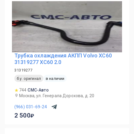
Трубка охлаждения АКПП Volvo XC60
31319277 XC60 2.0
31319277
б.у. оригинал
в наличии
744
СМС-Авто
Москва, ул. Генерала Дорохова, д. 20
(966) 031-69-24
2 500