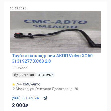
06.08.2026
Трубка охлаждения АКПП Volvo XC60
31319277 ХС60 2.0
31319277
б.у. оригинал
в наличии
744
СМС-Авто
Москва, ул. Генерала Дорохова, д. 20
(966) 031-69-24
2 000