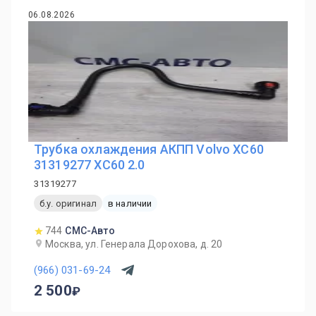
06.08.2026
Трубка охлаждения АКПП Volvo XC60
31319277 XC60 2.0
31319277
б.у. оригинал
в наличии
744
СМС-Авто
Москва, ул. Генерала Дорохова, д. 20
(966) 031-69-24
2 500