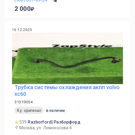
2 000
16.12.2025
Трубка системы охлаждения акпп volvo
xc60
31319054
б.у. оригинал
в наличии
539
Razborford| Разборфорд
Москва, ул. Ломоносова 4