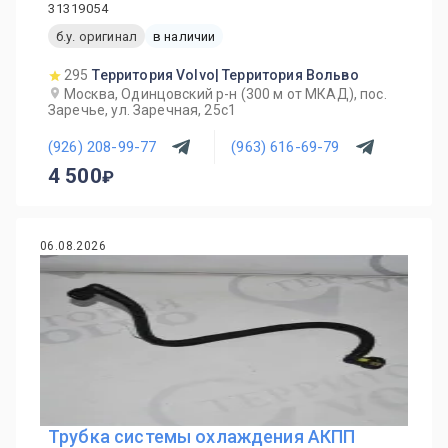
31319054
б.у. оригинал
в наличии
295
Территория Volvo| Территория Вольво
Москва, Одинцовский р-н (300 м от МКАД), пос.
Заречье, ул. Заречная, 25с1
(926) 208-99-77
(963) 616-69-79
4 500
06.08.2026
Трубка системы охлаждения АКПП