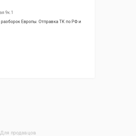
ая 9к.1
 разборок Европы. Отправка ТК по РФ и
Для продавцов