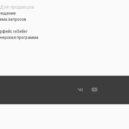
Для продавцов
мещение
ема запросов
рфейс reSeller
нерская программа