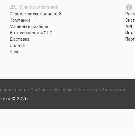
Для покупателей
Сервис поиска запчастей
Раз
Компании
Сист
Машины в разборе
API
Автосервисам и СТО
Инте
Доставка
Парт
Оплата
Блог
енциальности
Сообщить об ошибке
Контакты
О компании
io.ru ©
2026