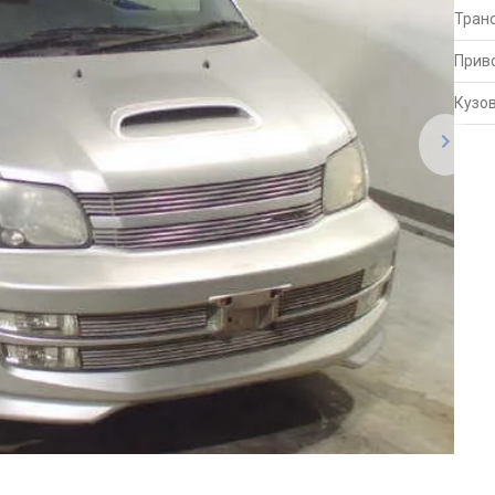
Тран
Прив
Кузо