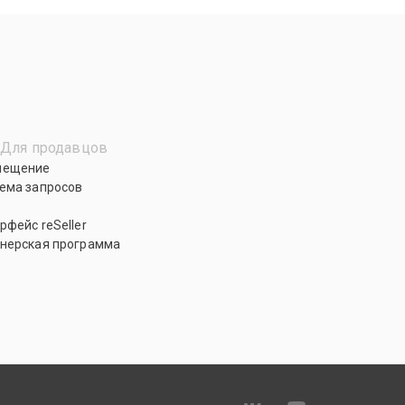
Для продавцов
мещение
ема запросов
рфейс reSeller
нерская программа