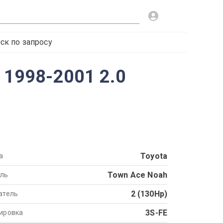
ск по запросу
 1998-2001 2.0
Toyota
а
Town Ace Noah
ль
2 (130Hp)
атель
3S-FE
ировка