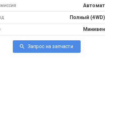
Автомат
смиссия
Полный (4WD)
од
Минивен
в
Запрос на запчасти