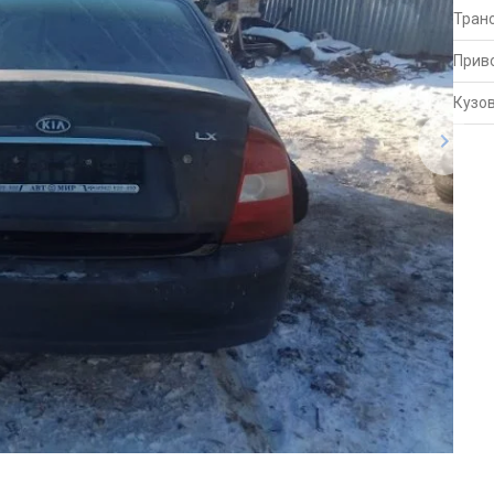
Тран
Прив
Кузо