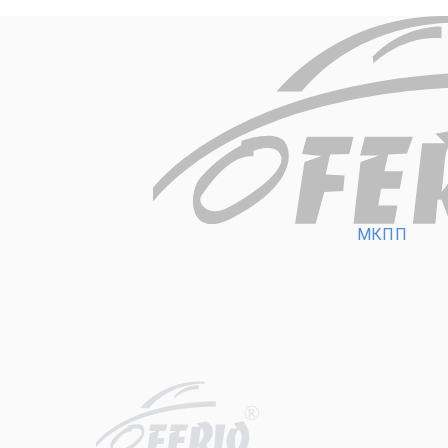
МКПП
R