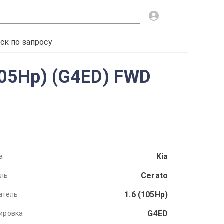
ск по запросу
(105Hp) (G4ED) FWD
Kia
а
Cerato
ль
1.6 (105Hp)
атель
G4ED
ировка