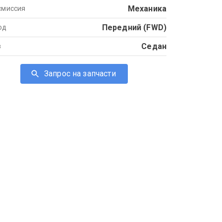
Механика
смиссия
Передний (FWD)
од
Седан
в
Запрос на запчасти