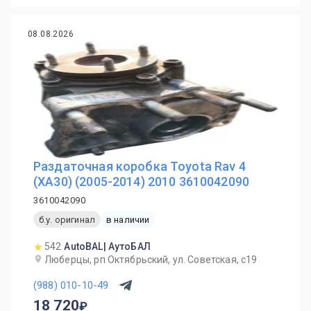
08.08.2026
Раздаточная коробка Toyota Rav 4
(XA30) (2005-2014) 2010 3610042090
3610042090
б.у. оригинал
в наличии
542
AutoBAL| АутоБАЛ
Люберцы, рп Октябрьский, ул. Советская, с19
(988) 010-10-49
18 720