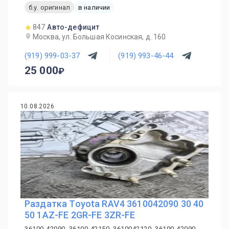
б.у. оригинал
в наличии
847
Авто-дефицит
Москва, ул. Большая Косинская, д. 160
(919) 999-03-37
(919) 993-46-44
25 000
10.08.2026
Раздатка Toyota RAV4 3610042090 30 40
50 1AZ-FE 2GR-FE 3ZR-FE
36100-42090, 36100-42150, 3610042120, 36100-42090,