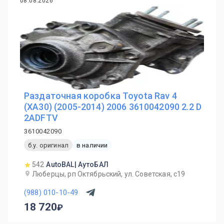
08.08.2026
Раздаточная коробка Toyota Rav 4
(XA30) (2005-2014) 2006 3610042090 2.2 D
2ADFTV
3610042090
б.у. оригинал
в наличии
542
AutoBAL| АутоБАЛ
Люберцы, рп Октябрьский, ул. Советская, с19
(988) 010-10-49
18 720