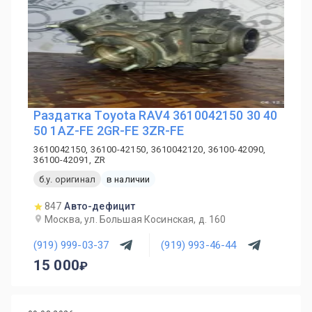
Раздатка Toyota RAV4 3610042150 30 40
50 1AZ-FE 2GR-FE 3ZR-FE
3610042150, 36100-42150, 3610042120, 36100-42090,
36100-42091, ZR
б.у. оригинал
в наличии
847
Авто-дефицит
Москва, ул. Большая Косинская, д. 160
(919) 999-03-37
(919) 993-46-44
15 000