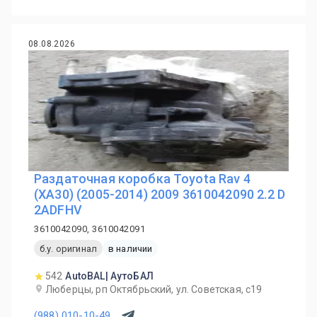
08.08.2026
Раздаточная коробка Toyota Rav 4
(XA30) (2005-2014) 2009 3610042090 2.2 D
2ADFHV
3610042090, 3610042091
б.у. оригинал
в наличии
542
AutoBAL| АутоБАЛ
Люберцы, рп Октябрьский, ул. Советская, с19
(988) 010-10-49