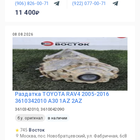
(906) 826-00-71
(922) 077-00-71
11 400
08.08.2026
Раздатка TOYOTA RAV4 2005-2016
3610342010 A30 1AZ 2AZ
3610342010, 3610042090
б.у. оригинал
в наличии
745
Восток
Москва, пос. Новобратцевский, ул. Фабричная, 6с8