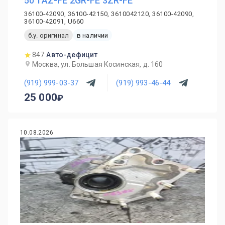
50 1AZ-FE 2GR-FE 3ZR-FE
36100-42090, 36100-42150, 3610042120, 36100-42090,
36100-42091, U660
б.у. оригинал
в наличии
847
Авто-дефицит
Москва, ул. Большая Косинская, д. 160
(919) 999-03-37
(919) 993-46-44
25 000
10.08.2026