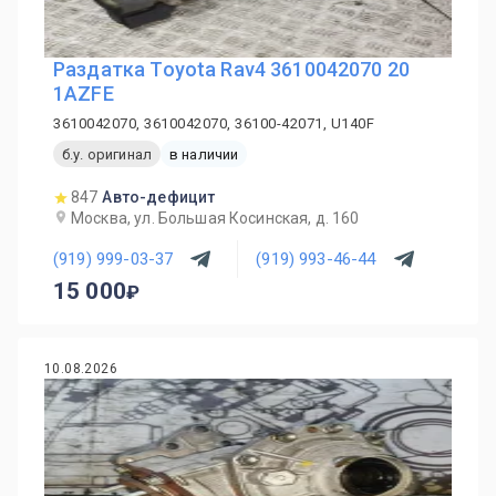
Раздатка Toyota Rav4 3610042070 20
1AZFE
3610042070, 3610042070, 36100-42071, U140F
б.у. оригинал
в наличии
847
Авто-дефицит
Москва, ул. Большая Косинская, д. 160
(919) 999-03-37
(919) 993-46-44
15 000
10.08.2026