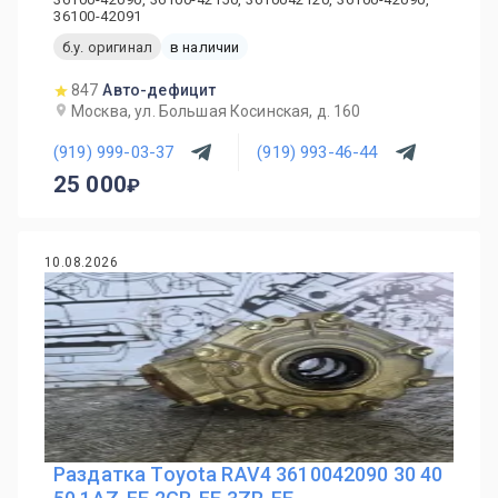
36100-42091
б.у. оригинал
в наличии
847
Авто-дефицит
Москва, ул. Большая Косинская, д. 160
(919) 999-03-37
(919) 993-46-44
25 000
10.08.2026
Раздатка Toyota RAV4 3610042090 30 40