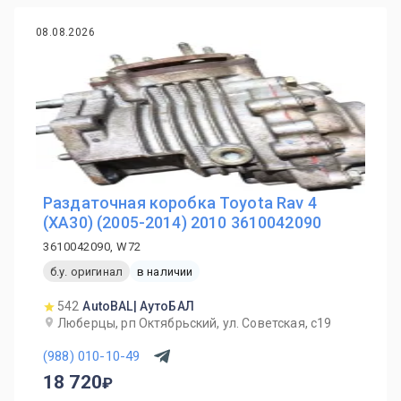
08.08.2026
Раздаточная коробка Toyota Rav 4
(XA30) (2005-2014) 2010 3610042090
3610042090, W72
б.у. оригинал
в наличии
542
AutoBAL| АутоБАЛ
Люберцы, рп Октябрьский, ул. Советская, с19
(988) 010-10-49
18 720