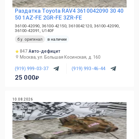
Раздатка Toyota RAV4 3610042090 30 40
50 1AZ-FE 2GR-FE 3ZR-FE
36100-42090, 36100-42150, 3610042120, 36100-42090,
36100-42091, U140F
б.у. оригинал
в наличии
847
Авто-дефицит
Москва, ул. Большая Косинская, д. 160
(919) 999-03-37
(919) 993-46-44
25 000
10.08.2026