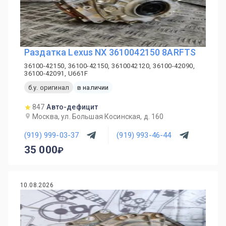
Раздатка Lexus NX 3610042150 8ARFTS
36100-42150, 36100-42150, 3610042120, 36100-42090,
36100-42091, U661F
б.у. оригинал
в наличии
847
Авто-дефицит
Москва, ул. Большая Косинская, д. 160
(919) 999-03-37
(919) 993-46-44
35 000
10.08.2026