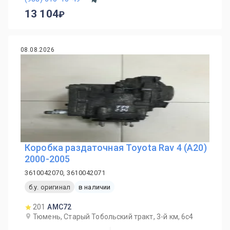
13 104
08.08.2026
Коробка раздаточная Toyota Rav 4 (A20)
2000-2005
3610042070, 3610042071
б.у. оригинал
в наличии
201
AMC72
Тюмень, Старый Тобольский тракт, 3-й км, 6с4