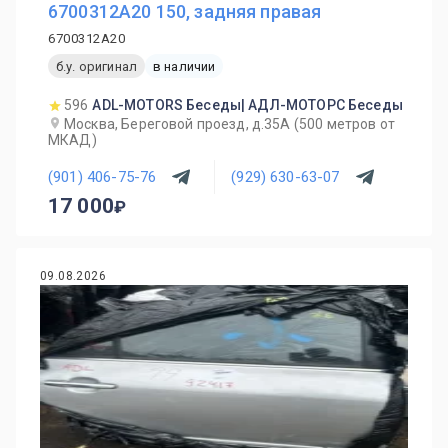
6700312A20 150, задняя правая
6700312A20
б.у. оригинал
в наличии
596
ADL-MOTORS Беседы| АДЛ-МОТОРС Беседы
Москва, Береговой проезд, д.35А (500 метров от
МКАД)
(901) 406-75-76
(929) 630-63-07
17 000
09.08.2026