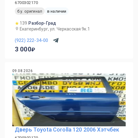
6700302170
б.у. оригинал
в наличии
139
Разбор-Град
Екатеринбург, ул. Черкасская 9к.1
(922) 222-34-00
3 000
09.08.2026
Дверь Toyota Corolla 120 2006 Хэтчбек
6700302170