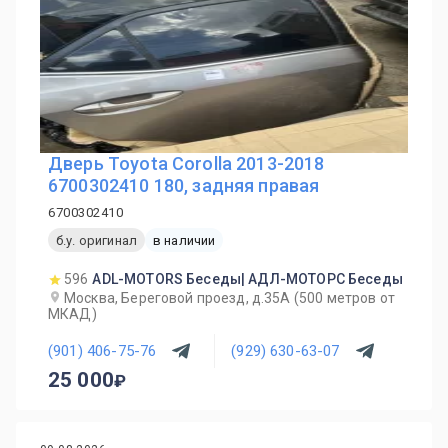
Дверь Toyota Corolla 2013-2018
6700302410 180, задняя правая
6700302410
б.у. оригинал
в наличии
596
ADL-MOTORS Беседы| АДЛ-МОТОРС Беседы
Москва, Береговой проезд, д.35А (500 метров от
МКАД)
(901) 406-75-76
(929) 630-63-07
25 000