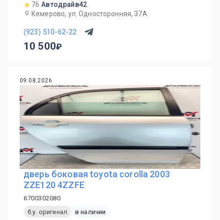
76
Автодрайв42
Кемерово, ул. Односторонняя, 37А
(923) 510-62-22
10 500
09.08.2026
дверь боковая toyota corolla 2003
ZZE120 4ZZFE
6700302080
б.у. оригинал
в наличии