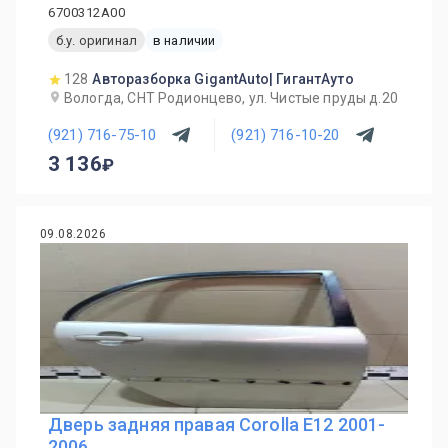
6700312A00
б.у. оригинал
в наличии
128
Авторазборка GigantAuto| ГигантАуто
Вологда, СНТ Родионцево, ул. Чистые пруды д.20
(921) 716-75-10
(921) 716-10-20
3 136
09.08.2026
Дверь задняя правая Corolla E12 2001-
2006