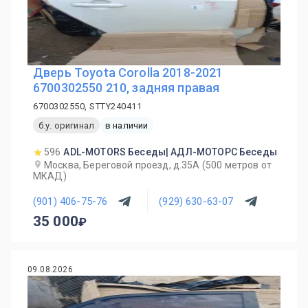
Дверь Toyota Corolla 2018-2021
6700302550 210, задняя правая
6700302550, STTY240411
б.у. оригинал
в наличии
596
ADL-MOTORS Беседы| АДЛ-МОТОРС Беседы
Москва, Береговой проезд, д.35А (500 метров от
МКАД)
(901) 406-75-76
(929) 630-63-07
35 000
09.08.2026