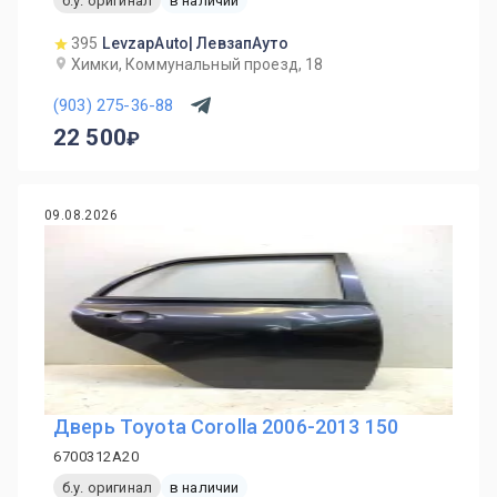
б.у. оригинал
в наличии
395
LevzapAuto| ЛевзапАуто
Химки, Коммунальный проезд, 18
(903) 275-36-88
22 500
09.08.2026
Дверь Toyota Corolla 2006-2013 150
6700312A20
б.у. оригинал
в наличии