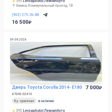
395
LevzapAuto| ЛевзапАуто
Химки, Коммунальный проезд, 18
(903) 275-36-88
16 500
09.08.2026
Дверь Toyota Corolla 2014- E180
7 000
67003-02410
б.у. оригинал
в наличии
395
LevzapAuto| ЛевзапАуто