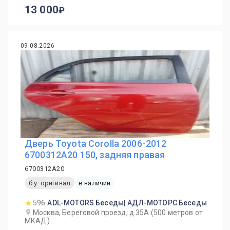
13 000
09.08.2026
Дверь Toyota Corolla 2006-2012
6700312A20 150, задняя правая
6700312A20
б.у. оригинал
в наличии
596
ADL-MOTORS Беседы| АДЛ-МОТОРС Беседы
Москва, Береговой проезд, д.35А (500 метров от
МКАД)