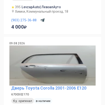
395
LevzapAuto| ЛевзапАуто
Химки, Коммунальный проезд, 18
(903) 275-36-88
4 000
09.08.2026
Дверь Toyota Corolla 2001-2006 E120
6700302170
б.у. оригинал
в наличии