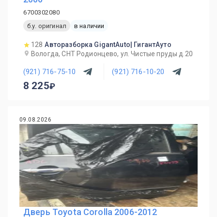
6700302080
б.у. оригинал
в наличии
128
Авторазборка GigantAuto| ГигантАуто
Вологда, СНТ Родионцево, ул. Чистые пруды д.20
(921) 716-75-10
(921) 716-10-20
8 225
09.08.2026
Дверь Toyota Corolla 2006-2012