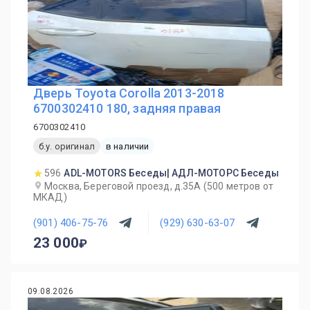
Дверь Toyota Corolla 2013-2018
6700302410 180, задняя правая
6700302410
б.у. оригинал
в наличии
596
ADL-MOTORS Беседы| АДЛ-МОТОРС Беседы
Москва, Береговой проезд, д.35А (500 метров от
МКАД)
(901) 406-75-76
(929) 630-63-07
23 000
09.08.2026