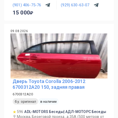
(901) 406-75-76
(929) 630-63-07
15 000
09.08.2026
Дверь Toyota Corolla 2006-2012
6700312A20 150, задняя правая
6700312A20
б.у. оригинал
в наличии
596
ADL-MOTORS Беседы| АДЛ-МОТОРС Беседы
Москва, Береговой проезд, д.35А (500 метров от