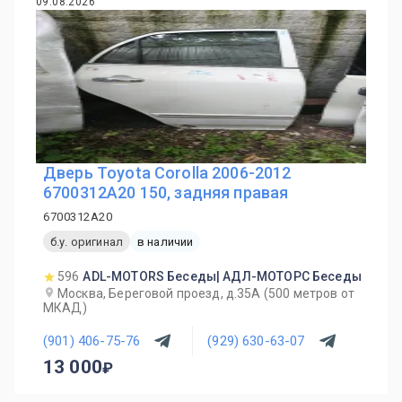
09.08.2026
Дверь Toyota Corolla 2006-2012
6700312A20 150, задняя правая
6700312A20
б.у. оригинал
в наличии
596
ADL-MOTORS Беседы| АДЛ-МОТОРС Беседы
Москва, Береговой проезд, д.35А (500 метров от
МКАД)
(901) 406-75-76
(929) 630-63-07
13 000