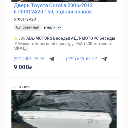
Дверь Toyota Corolla 2006-2012
6700312A20 150, задняя правая
6700312A20
б.у. оригинал
в наличии
596
ADL-MOTORS Беседы| АДЛ-МОТОРС Беседы
Москва, Береговой проезд, д.35А (500 метров от
МКАД)
(901) 406-75-76
(929) 630-63-07
9 000
09.08.2026