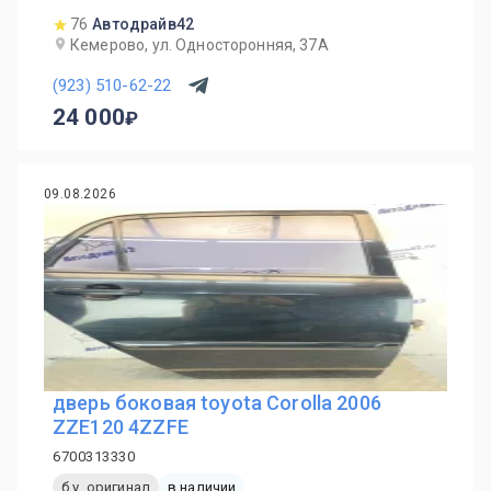
76
Автодрайв42
Кемерово, ул. Односторонняя, 37А
(923) 510-62-22
24 000
09.08.2026
дверь боковая toyota Corolla 2006
ZZE120 4ZZFE
6700313330
б.у. оригинал
в наличии