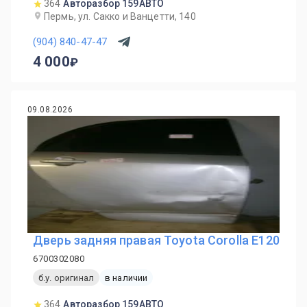
364
Авторазбор 159АВТО
Пермь, ул. Сакко и Ванцетти, 140
(904) 840-47-47
4 000
09.08.2026
Дверь задняя правая Toyota Corolla E120
6700302080
б.у. оригинал
в наличии
364
Авторазбор 159АВТО