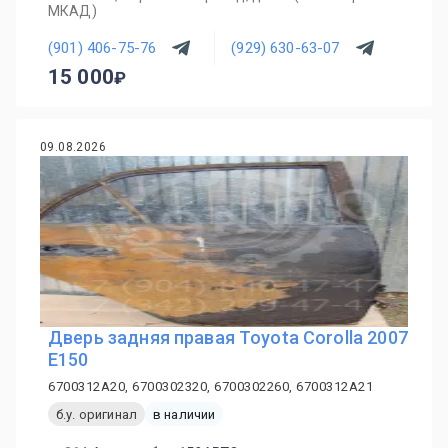
МКАД)
(901) 406-75-76
(929) 630-63-07
15 000
09.08.2026
Дверь задняя правая Toyota Corolla 2007
E150
6700312A20, 6700302320, 6700302260, 6700312A21
б.у. оригинал
в наличии