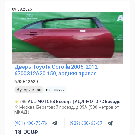
09.08.2026
Дверь Toyota Corolla 2006-2012
6700312A20 150, задняя правая
6700312A20
б.у. оригинал
в наличии
596
ADL-MOTORS Беседы| АДЛ-МОТОРС Беседы
Москва, Береговой проезд, д.35А (500 метров от
МКАД)
(901) 406-75-76
(929) 630-63-07
18 000