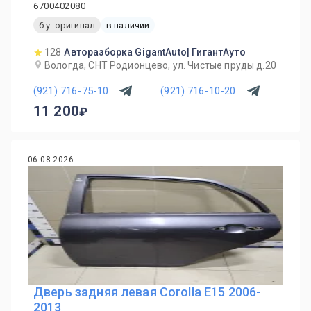
6700402080
б.у. оригинал
в наличии
128
Авторазборка GigantAuto| ГигантАуто
Вологда, СНТ Родионцево, ул. Чистые пруды д.20
(921) 716-75-10
(921) 716-10-20
11 200
06.08.2026
Дверь задняя левая Corolla E15 2006-
2013