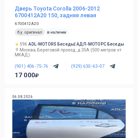
Дверь Toyota Corolla 2006-2012
6700412A20 150, задняя левая
6700412A20
б.у. оригинал
в наличии
596
ADL-MOTORS Беседы| АДЛ-МОТОРС Беседы
Москва, Береговой проезд, д.35А (500 метров от
МКАД)
(901) 406-75-76
(929) 630-63-07
17 000
06.08.2026