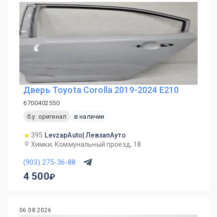
Дверь Toyota Corolla 2019-2024 E210
6700402550
б.у. оригинал
в наличии
395
LevzapAuto| ЛевзапАуто
Химки, Коммунальный проезд, 18
(903) 275-36-88
4 500
06.08.2026