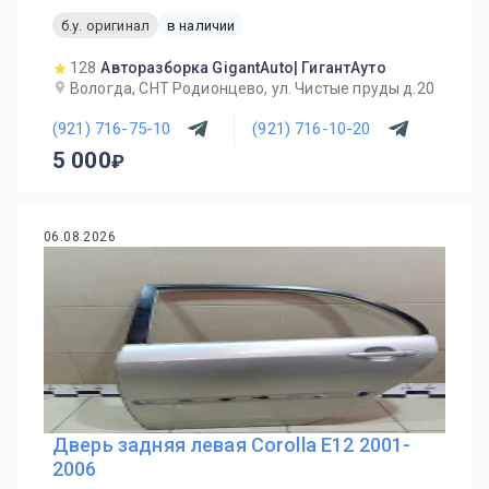
б.у. оригинал
в наличии
128
Авторазборка GigantAuto| ГигантАуто
Вологда, СНТ Родионцево, ул. Чистые пруды д.20
(921) 716-75-10
(921) 716-10-20
5 000
06.08.2026
Дверь задняя левая Corolla E12 2001-
2006