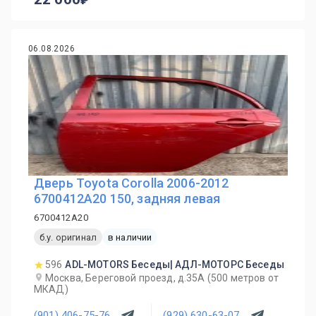
06.08.2026
Дверь Toyota Corolla 2006-2012
6700412A20 150, задняя левая
6700412A20
б.у. оригинал
в наличии
596
ADL-MOTORS Беседы| АДЛ-МОТОРС Беседы
Москва, Береговой проезд, д.35А (500 метров от
МКАД)
(901) 406-75-76
(929) 630-63-07