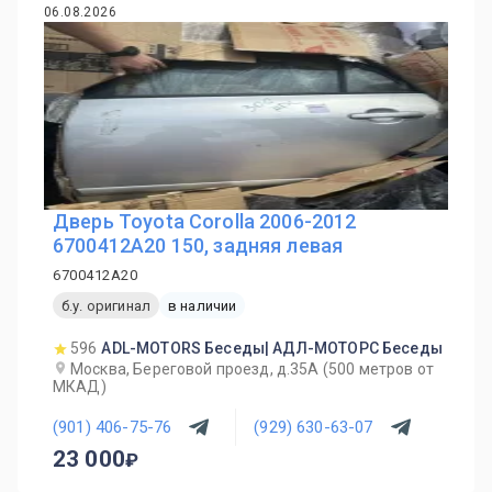
06.08.2026
Дверь Toyota Corolla 2006-2012
6700412A20 150, задняя левая
6700412A20
б.у. оригинал
в наличии
596
ADL-MOTORS Беседы| АДЛ-МОТОРС Беседы
Москва, Береговой проезд, д.35А (500 метров от
МКАД)
(901) 406-75-76
(929) 630-63-07
23 000