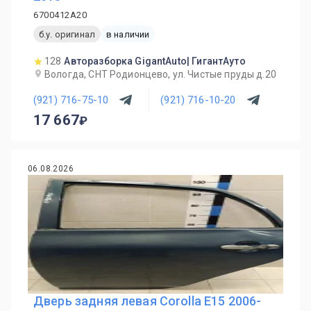
6700412A20
б.у. оригинал
в наличии
128
Авторазборка GigantAuto| ГигантАуто
Вологда, СНТ Родионцево, ул. Чистые пруды д.20
(921) 716-75-10
(921) 716-10-20
17 667
06.08.2026
Дверь задняя левая Corolla E15 2006-