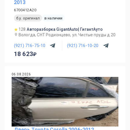
2013
6700412A20
б.у. оригинал
в наличии
128
Авторазборка GigantAuto| ГигантАуто
Вологда, СНТ Родионцево, ул. Чистые пруды д.20
(921) 716-75-10
(921) 716-10-20
18 623
06.08.2026
Дверь Toyota Corolla 2006-2012