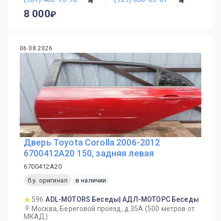
8 000
06.08.2026
Дверь Toyota Corolla 2006-2012
6700412A20 150, задняя левая
6700412A20
б.у. оригинал
в наличии
596
ADL-MOTORS Беседы| АДЛ-МОТОРС Беседы
Москва, Береговой проезд, д.35А (500 метров от
МКАД)