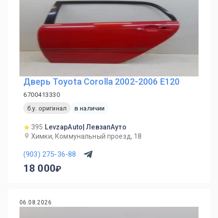
Дверь Toyota Corolla 2002-2006 E120
6700413330
б.у. оригинал
в наличии
395
LevzapAuto| ЛевзапАуто
Химки, Коммунальный проезд, 18
(903) 275-36-88
18 000
06.08.2026