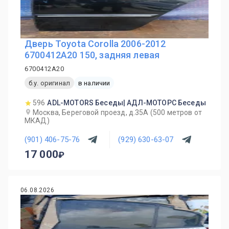
Дверь Toyota Corolla 2006-2012
6700412A20 150, задняя левая
6700412A20
б.у. оригинал
в наличии
596
ADL-MOTORS Беседы| АДЛ-МОТОРС Беседы
Москва, Береговой проезд, д.35А (500 метров от
МКАД)
(901) 406-75-76
(929) 630-63-07
17 000
06.08.2026