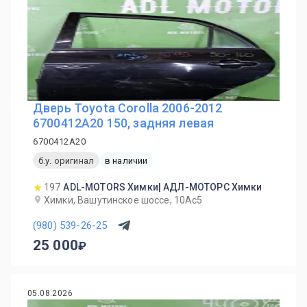
Дверь Toyota Corolla 2006-2012
6700412A20 150, задняя левая
6700412A20
б.у. оригинал
в наличии
197
ADL-MOTORS Химки| АДЛ-МОТОРС Химки
Химки, Вашутинское шоссе, 10Ас5
(980) 539-26-25
25 000
05.08.2026