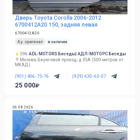
Дверь Toyota Corolla 2006-2012
6700412A20 150, задняя левая
6700412A20
б.у. оригинал
в наличии
596
ADL-MOTORS Беседы| АДЛ-МОТОРС Беседы
Москва, Береговой проезд, д.35А (500 метров от
МКАД)
(901) 406-75-76
(929) 630-63-07
25 000
06.08.2026