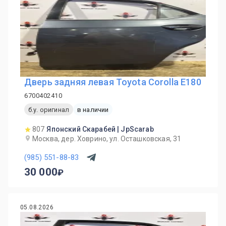
Дверь задняя левая Toyota Corolla E180
6700402410
б.у. оригинал
в наличии
807
Японский Скарабей | JpScarab
Москва, дер. Ховрино, ул. Осташковская, 31
(985) 551-88-83
30 000
05.08.2026