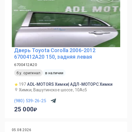
Дверь Toyota Corolla 2006-2012
6700412A20 150, задняя левая
6700412A20
б.у. оригинал
в наличии
197
ADL-MOTORS Химки| АДЛ-МОТОРС Химки
Химки, Вашутинское шоссе, 10Ас5
(980) 539-26-25
25 000
05.08.2026