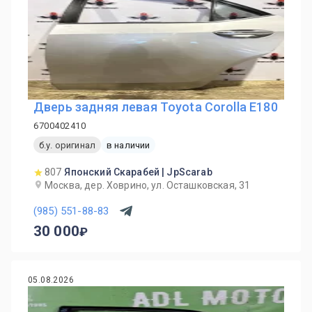
Дверь задняя левая Toyota Corolla E180
6700402410
б.у. оригинал
в наличии
807
Японский Скарабей | JpScarab
Москва, дер. Ховрино, ул. Осташковская, 31
(985) 551-88-83
30 000
05.08.2026