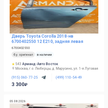
Дверь Toyota Corolla 2018-нв
6700402550 12 E210, задняя левая
6700402550
б.у. оригинал
в наличии
543
Арманд-Авто Восток
Москва, г.о. Люберцы, д. Марусино, ул. 1-я Луговая
(915) 060-77-25
(499) 110-54-49
3 300
05.08.2026