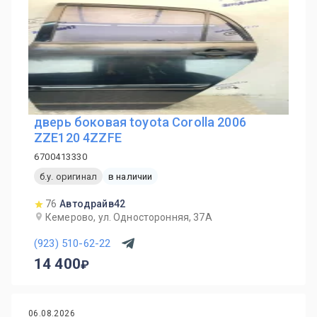
дверь боковая toyota Corolla 2006
ZZE120 4ZZFE
6700413330
б.у. оригинал
в наличии
76
Автодрайв42
Кемерово, ул. Односторонняя, 37А
(923) 510-62-22
14 400
06.08.2026