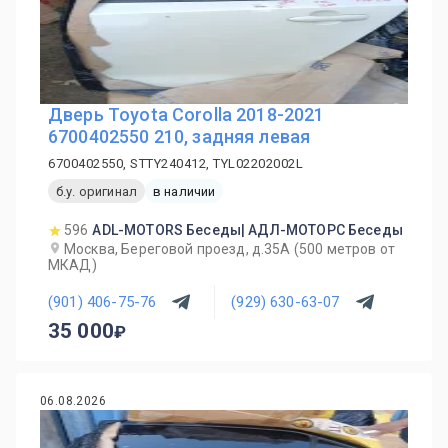
Дверь Toyota Corolla 2018-2021
6700402550 210, задняя левая
6700402550, STTY240412, TYL02202002L
б.у. оригинал
в наличии
596
ADL-MOTORS Беседы| АДЛ-МОТОРС Беседы
Москва, Береговой проезд, д.35А (500 метров от
МКАД)
(901) 406-75-76
(929) 630-63-07
35 000
06.08.2026