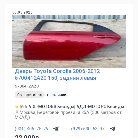
06.08.2026
Дверь Toyota Corolla 2006-2012
6700412A20 150, задняя левая
6700412A20
б.у. оригинал
в наличии
596
ADL-MOTORS Беседы| АДЛ-МОТОРС Беседы
Москва, Береговой проезд, д.35А (500 метров от
МКАД)
(901) 406-75-76
(929) 630-63-07
22 000