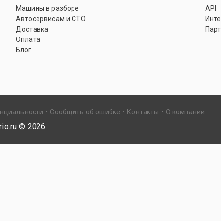
Машины в разборе
API
Автосервисам и СТО
Инте
Доставка
Парт
Оплата
Блог
енциальности
Сообщить об ошибке
Контакты
О компании
io.ru ©
2026