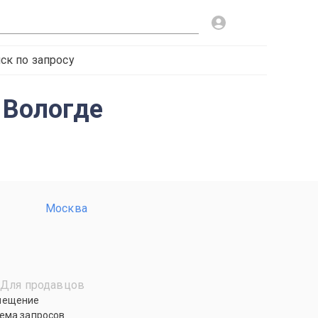
ск по запросу
 Вологде
Москва
Для продавцов
мещение
ема запросов