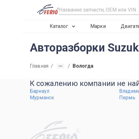
R
Каталог
Марки
Двигат
Авторазборки Suzuki
Главная
/
/
Вологда
К сожалению компании не найд
Барнаул
Владим
Мурманск
Пермь
R