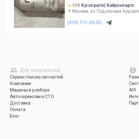
598
Kyronparts| Кайронпартс
Москва, ул. Подольских Курсант
(919) 771-25-55
Для покупателей
Сервис поиска запчастей
Раз
Компании
Сист
Машины в разборе
API
Автосервисам и СТО
Инте
Доставка
Парт
Оплата
Блог