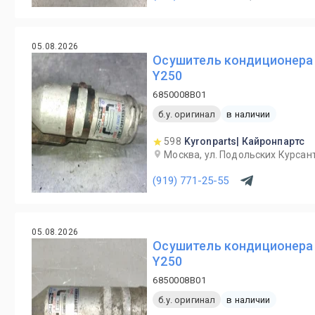
05.08.2026
Осушитель кондиционера 
Y250
6850008B01
б.у. оригинал
в наличии
598
Kyronparts| Кайронпартс
Москва, ул. Подольских Курсант
(919) 771-25-55
05.08.2026
Осушитель кондиционера 
Y250
6850008B01
б.у. оригинал
в наличии