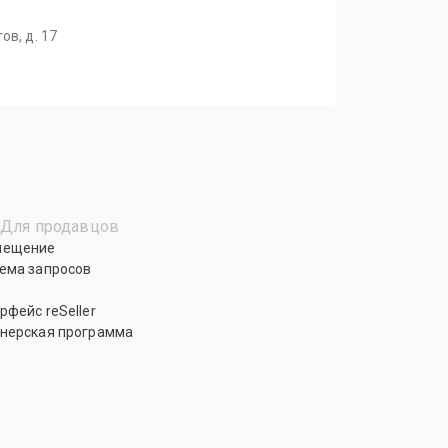
ов, д. 17
Для продавцов
мещение
ема запросов
рфейс reSeller
нерская программа