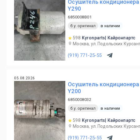
Осушитель кондиционера 
Y290
6850008B01
б.у. оригинал
в наличии
598
Kyronparts| Кайронпартс
Москва, ул. Подольских Курсант
(919) 771-25-55
05.08.2026
Осушитель кондиционера 
Y200
6850008032
б.у. оригинал
в наличии
598
Kyronparts| Кайронпартс
Москва, ул. Подольских Курсант
(919) 771-25-55