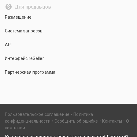
Для продавцов
Размещение
Система запросов
API
Интерфейс reSeller
Партнерская программа
Пользовательское соглашение
Политика
конфиденциальности
Сообщить об ошибке
Контакты
О
компании
Все права защищены, поиск автозапчастей Ferio.ru ©