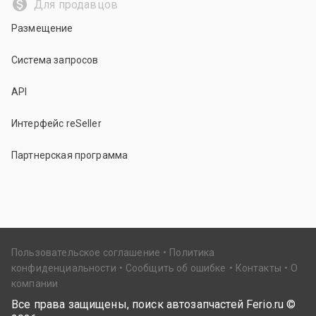
Для продавцов
Размещение
Система запросов
API
Интерфейс reSeller
Партнерская программа
Пользовательское соглашение
Политика
конфиденциальности
Сообщить об ошибке
Контакты
О
компании
Все права защищены, поиск автозапчастей Ferio.ru ©