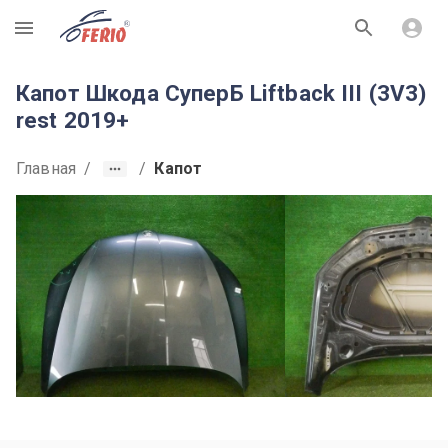
R
Капот Шкода СуперБ Liftback III (3V3)
rest 2019+
Главная
/
/
Капот