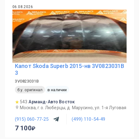
06.08.2026
Капот Skoda Superb 2015-нв 3V0823031B
3
3V0823031B
б.у. оригинал
в наличии
543
Арманд-Авто Восток
Москва, г.о. Люберцы, д. Марусино, ул. 1-я Луговая
(915) 060-77-25
(499) 110-54-49
7 100