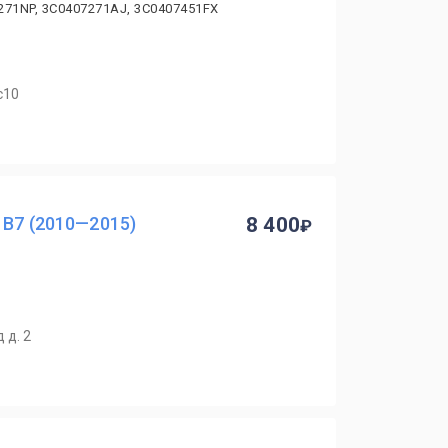
271NP, 3C0407271AJ, 3C0407451FX
с10
 B7 (2010—2015)
8 400
 д. 2