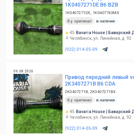
1K0407271DE B6 BZB
1K0407271DE, 1K0407763MX
б.у. оригинал
в наличии
45
Bavaria House | Баварский
Челябинск, ул. Линейная, д. 92
(922) 014-05-09
06.08.2026
Привод передний левый vo
2K3407271B B6 CDA
2K3407271B, 2K3407271BX
б.у. оригинал
в наличии
45
Bavaria House | Баварский
Челябинск, ул. Линейная, д. 92
(922) 014-05-09