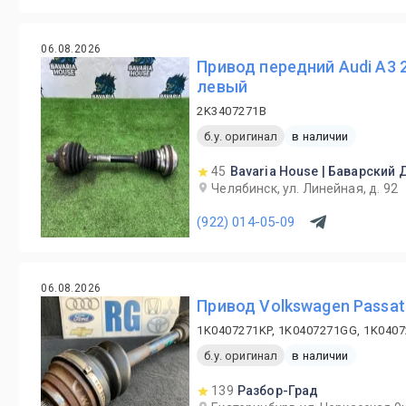
06.08.2026
Привод передний Audi A3 
левый
2K3407271B
б.у. оригинал
в наличии
45
Bavaria House | Баварский
Челябинск, ул. Линейная, д. 92
(922) 014-05-09
06.08.2026
Привод Volkswagen Passat
1K0407271KP, 1K0407271GG, 1K040
б.у. оригинал
в наличии
139
Разбор-Град