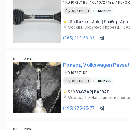
1K0407271BJ, 1K0407271EE, 1K0407
б.у. оригинал
в наличии
485
Razbor-Auto | Разбор-Ауто
Москва, Окружной проезд, 10А
(985) 919-63-33
06.08.2026
Привод Volkswagen Passat
1K0407271KP
б.у. оригинал
в наличии
529
VAGZAP| ВАГЗАП
Москва, 1-й Нагатинский проезд
(495) 975-95-77
06.08.2026