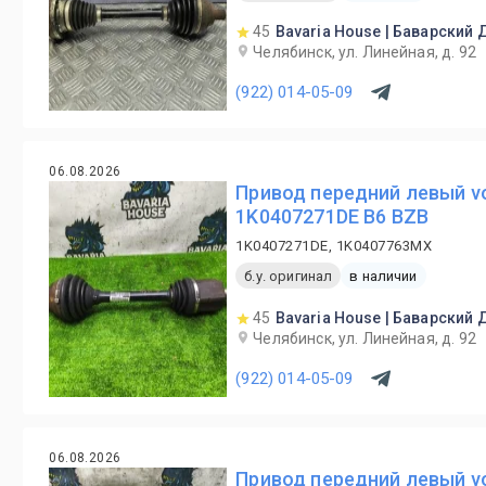
45
Bavaria House | Баварский
Челябинск, ул. Линейная, д. 92
(922) 014-05-09
06.08.2026
Привод передний левый vo
1K0407271DE B6 BZB
1K0407271DE, 1K0407763MX
б.у. оригинал
в наличии
45
Bavaria House | Баварский
Челябинск, ул. Линейная, д. 92
(922) 014-05-09
06.08.2026
Привод передний левый vo