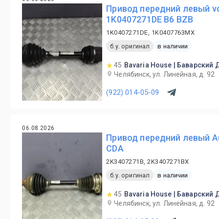
Привод передний левый vo
1K0407271DE B6 BZB
1K0407271DE, 1K0407763MX
б.у. оригинал
в наличии
45
Bavaria House | Баварский
Челябинск, ул. Линейная, д. 92
(922) 014-05-09
06.08.2026
Привод передний левый Au
CDA
2K3407271B, 2K3407271BX
б.у. оригинал
в наличии
45
Bavaria House | Баварский
Челябинск, ул. Линейная, д. 92