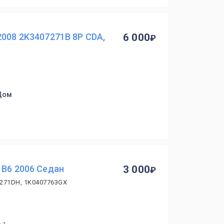
2008 2K3407271B 8P CDA,
6 000
 Дом
 B6 2006 Седан
3 000
7271DH, 1K0407763GX