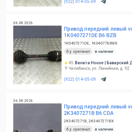
(922) 014-05-09
06.08.2026
Привод передний левый vo
1K0407271DE B6 BZB
1K0407271DE, 1K0407763MX
б.у. оригинал
в наличии
45
Bavaria House | Баварский
Челябинск, ул. Линейная, д. 92
(922) 014-05-09
06.08.2026
Привод передний левый vo
2K3407271B B6 CDA
2K3407271B, 2K3407271BX
б.у. оригинал
в наличии