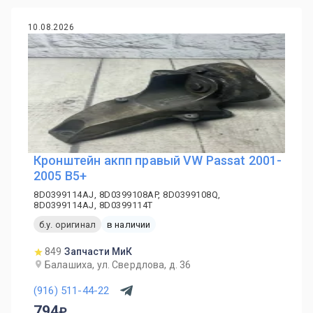
10.08.2026
Кронштейн акпп правый VW Passat 2001-
2005 B5+
8D0399114AJ, 8D0399108AP, 8D0399108Q,
8D0399114AJ, 8D0399114T
б.у. оригинал
в наличии
849
Запчасти МиК
Балашиха, ул. Свердлова, д. 36
(916) 511-44-22
794