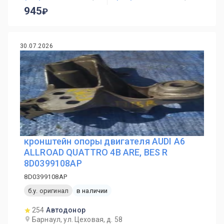
945
30.07.2026
кронштейн опоры двигателя AUDI A6
ALLROAD QUATTRO 4B ARE, BES R
8D0399108AP
8D0399108AP
б.у. оригинал
в наличии
254
Автодонор
Барнаул, ул. Цеховая, д. 58