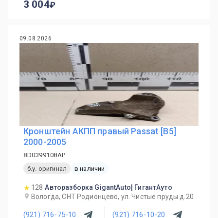
3 004
09.08.2026
Кронштейн АКПП правый Passat [B5]
2000-2005
8D0399108AP
б.у. оригинал
в наличии
128
Авторазборка GigantAuto| ГигантАуто
Вологда, СНТ Родионцево, ул. Чистые пруды д.20
(921) 716-75-10
(921) 716-10-20