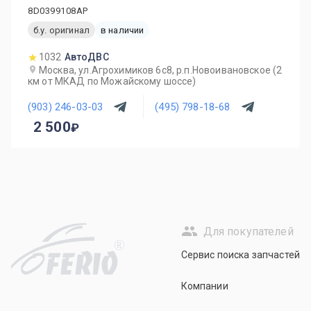
8D0399108AP
б.у. оригинал
в наличии
1032
АвтоДВС
Москва, ул.Агрохимиков 6с8, р.п.Новоивановское (2
км от МКАД по Можайскому шоссе)
(903) 246-03-03
(495) 798-18-68
2 500
Для покупателей
R
Сервис поиска запчастей
Компании