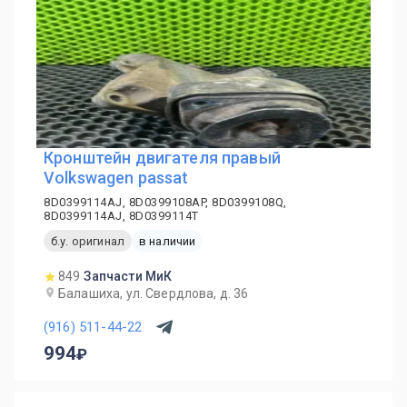
Кронштейн двигателя правый
Volkswagen passat
8D0399114AJ, 8D0399108AP, 8D0399108Q,
8D0399114AJ, 8D0399114T
б.у. оригинал
в наличии
849
Запчасти МиК
Балашиха, ул. Свердлова, д. 36
(916) 511-44-22
994