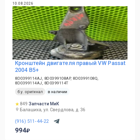
10.08.2026
Кронштейн двигателя правый VW Passat
2004 B5+
8D0399114AJ, 8D0399108AP, 8D0399108Q,
8D0399114AJ, 8D0399114T
б.у. оригинал
в наличии
849
Запчасти МиК
Балашиха, ул. Свердлова, д. 36
(916) 511-44-22
994