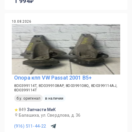
1 994
10.08.2026
Опора кпп VW Passat 2001 B5+
8D0399114T, 8D0399108AP, 8D0399108Q, 8D0399114AJ,
8D0399114T
б.у. оригинал
в наличии
849
Запчасти МиК
Балашиха, ул. Свердлова, д. 36
(916) 511-44-22