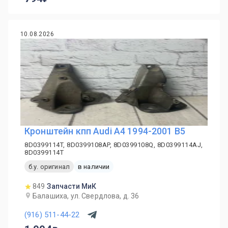
10.08.2026
Кронштейн кпп Audi A4 1994-2001 B5
8D0399114T, 8D0399108AP, 8D0399108Q, 8D0399114AJ,
8D0399114T
б.у. оригинал
в наличии
849
Запчасти МиК
Балашиха, ул. Свердлова, д. 36
(916) 511-44-22