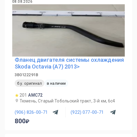
08.08.2026
Фланец двигателя системы охлаждения
Skoda Octavia (A7) 2013>
3B0122291B
б.у. оригинал
в наличии
201
AMC72
Тюмень, Старый Тобольский тракт, 3-й км, 6с4
(906) 826-00-71
(922) 077-00-71
800