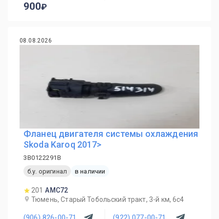
900
08.08.2026
Фланец двигателя системы охлаждения
Skoda Karoq 2017>
3B0122291B
б.у. оригинал
в наличии
201
AMC72
Тюмень, Старый Тобольский тракт, 3-й км, 6с4
(906) 826-00-71
(922) 077-00-71