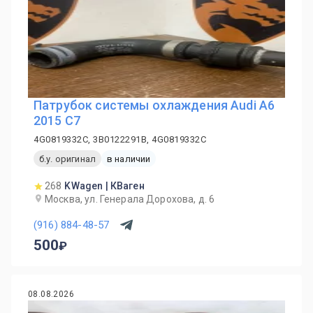
Патрубок системы охлаждения Audi A6
2015 C7
4G0819332C, 3B0122291B, 4G0819332C
б.у. оригинал
в наличии
268
KWagen | КВаген
Москва, ул. Генерала Дорохова, д. 6
(916) 884-48-57
500
08.08.2026