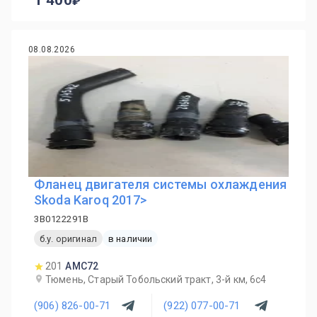
1 400
08.08.2026
Фланец двигателя системы охлаждения
Skoda Karoq 2017>
3B0122291B
б.у. оригинал
в наличии
201
AMC72
Тюмень, Старый Тобольский тракт, 3-й км, 6с4
(906) 826-00-71
(922) 077-00-71