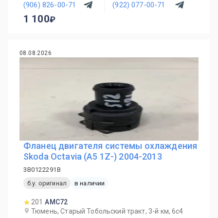
(906) 826-00-71
(922) 077-00-71
1 100
08.08.2026
Фланец двигателя системы охлаждения
Skoda Octavia (A5 1Z-) 2004-2013
3B0122291B
б.у. оригинал
в наличии
201
AMC72
Тюмень, Старый Тобольский тракт, 3-й км, 6с4