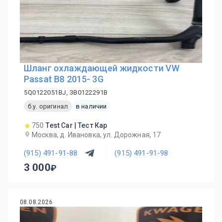
Шланг охлаждающей жидкости VW
Passat B8 2015- 3G
5Q0122051BJ, 3B0122291B
б.у. оригинал
в наличии
750
Test Car | Тест Кар
Москва, д. Ивановка, ул. Дорожная, 17
(915) 491-91-88
(915) 491-91-98
3 000
08.08.2026