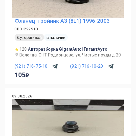
Фланец-тройник A3 (8L1) 1996-2003
3B0122291B
б.у. оригинал
в наличии
128
Авторазборка GigantAuto| ГигантАуто
Вологда, СНТ Родионцево, ул. Чистые пруды д.20
(921) 716-75-10
(921) 716-10-20
105
09.08.2026