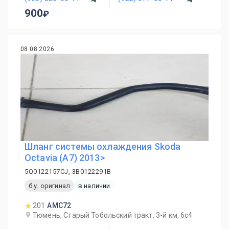
900
08.08.2026
Шланг системы охлаждения Skoda
Octavia (A7) 2013>
5Q0122157CJ, 3B0122291B
б.у. оригинал
в наличии
201
AMC72
Тюмень, Старый Тобольский тракт, 3-й км, 6с4