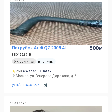
08.08.2026
Патрубок Audi Q7 2008 4L
500
3B0122291B
б.у. оригинал
в наличии
268
KWagen | КВаген
Москва, ул. Генерала Дорохова, д. 6
(916) 884-48-57
08.08.2026