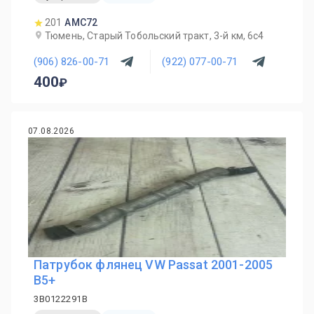
201
AMC72
Тюмень, Старый Тобольский тракт, 3-й км, 6с4
(906) 826-00-71
(922) 077-00-71
400
07.08.2026
Патрубок флянец VW Passat 2001-2005
B5+
3B0122291B