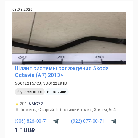
08.08.2026
Шланг системы охлаждения Skoda
Octavia (A7) 2013>
5Q0122157CJ, 3B0122291B
б.у. оригинал
в наличии
201
AMC72
Тюмень, Старый Тобольский тракт, 3-й км, 6с4
(906) 826-00-71
(922) 077-00-71
1 100