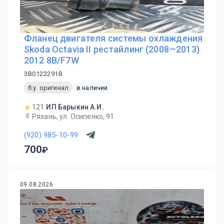
Фланец двигателя системы охлаждения
Skoda Octavia II рестайлинг (2008—2013)
2012 8B/F7W
3B0122291B
б.у. оригинал
в наличии
121
ИП Барыкин А.И.
Рязань, ул. Осипенко, 91
(920) 985-10-99
700
09.08.2026