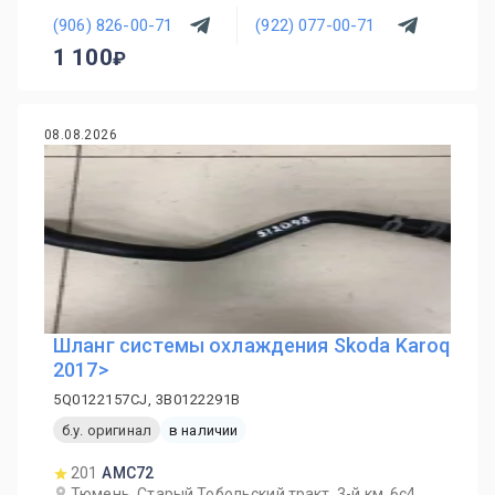
(906) 826-00-71
(922) 077-00-71
1 100
08.08.2026
Шланг системы охлаждения Skoda Karoq
2017>
5Q0122157CJ, 3B0122291B
б.у. оригинал
в наличии
201
AMC72
Тюмень, Старый Тобольский тракт, 3-й км, 6с4