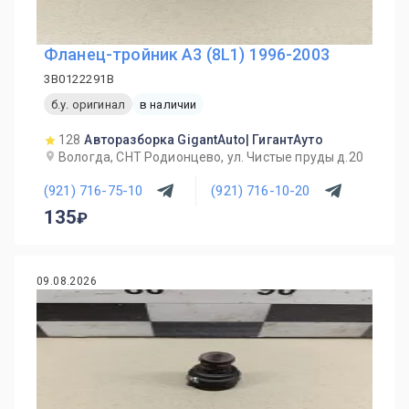
Фланец-тройник A3 (8L1) 1996-2003
3B0122291B
б.у. оригинал
в наличии
128
Авторазборка GigantAuto| ГигантАуто
Вологда, СНТ Родионцево, ул. Чистые пруды д.20
(921) 716-75-10
(921) 716-10-20
135
09.08.2026