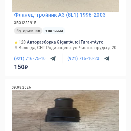
Фланец-тройник A3 (8L1) 1996-2003
3B0122291B
б.у. оригинал
в наличии
128
Авторазборка GigantAuto| ГигантАуто
Вологда, СНТ Родионцево, ул. Чистые пруды д.20
(921) 716-75-10
(921) 716-10-20
150
09.08.2026