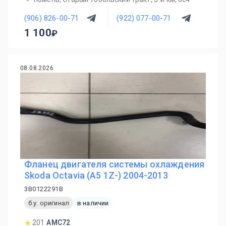
(906) 826-00-71
(922) 077-00-71
1 100
08.08.2026
Фланец двигателя системы охлаждения
Skoda Octavia (A5 1Z-) 2004-2013
3B0122291B
б.у. оригинал
в наличии
201
AMC72