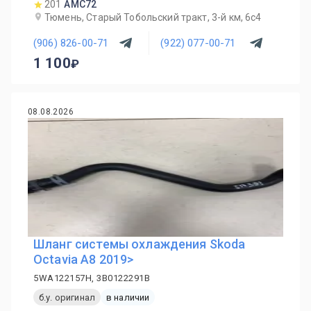
201
AMC72
Тюмень, Старый Тобольский тракт, 3-й км, 6с4
(906) 826-00-71
(922) 077-00-71
1 100
08.08.2026
Шланг системы охлаждения Skoda
Octavia A8 2019>
5WA122157H, 3B0122291B
б.у. оригинал
в наличии