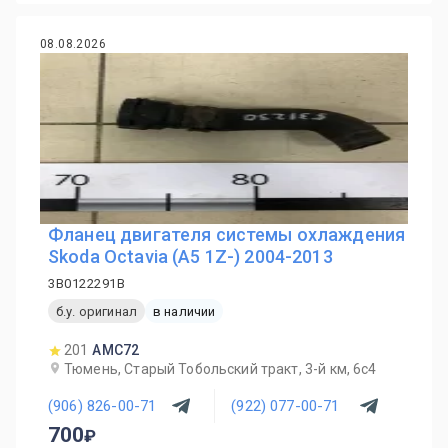
08.08.2026
Фланец двигателя системы охлаждения
Skoda Octavia (A5 1Z-) 2004-2013
3B0122291B
б.у. оригинал
в наличии
201
AMC72
Тюмень, Старый Тобольский тракт, 3-й км, 6с4
(906) 826-00-71
(922) 077-00-71
700