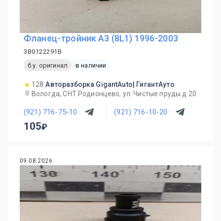
Фланец-тройник A3 (8L1) 1996-2003
3B0122291B
б.у. оригинал
в наличии
128
Авторазборка GigantAuto| ГигантАуто
Вологда, СНТ Родионцево, ул. Чистые пруды д.20
(921) 716-75-10
(921) 716-10-20
105
09.08.2026