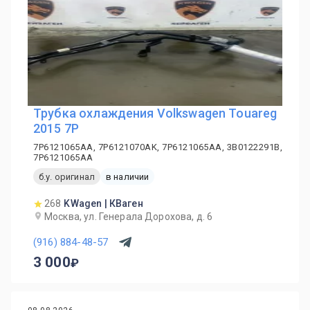
Трубка охлаждения Volkswagen Touareg
2015 7P
7P6121065AA, 7P6121070AK, 7P6121065AA, 3B0122291B,
7P6121065AA
б.у. оригинал
в наличии
268
KWagen | КВаген
Москва, ул. Генерала Дорохова, д. 6
(916) 884-48-57
3 000