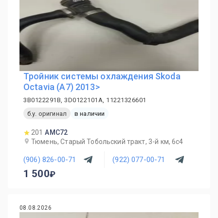
Тройник системы охлаждения Skoda
Octavia (A7) 2013>
3B0122291B, 3D0122101A, 11221326601
б.у. оригинал
в наличии
201
AMC72
Тюмень, Старый Тобольский тракт, 3-й км, 6с4
(906) 826-00-71
(922) 077-00-71
1 500
08.08.2026