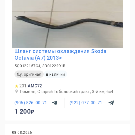
Шланг системы охлаждения Skoda
Octavia (A7) 2013>
5Q0122157CJ, 3B0122291B
б.у. оригинал
в наличии
201
AMC72
Тюмень, Старый Тобольский тракт, 3-й км, 6с4
(906) 826-00-71
(922) 077-00-71
1 200
08.08.2026