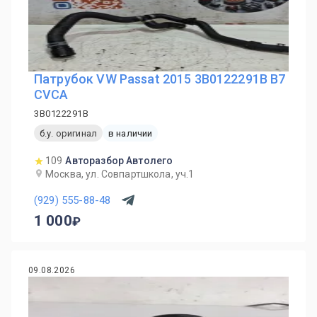
Патрубок VW Passat 2015 3B0122291B B7
CVCA
3B0122291B
б.у. оригинал
в наличии
109
Авторазбор Автолего
Москва, ул. Совпартшкола, уч.1
(929) 555-88-48
1 000
09.08.2026