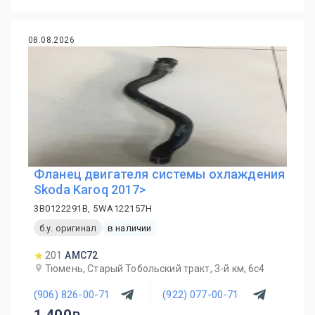
08.08.2026
Фланец двигателя системы охлаждения
Skoda Karoq 2017>
3B0122291B, 5WA122157H
б.у. оригинал
в наличии
201
AMC72
Тюмень, Старый Тобольский тракт, 3-й км, 6с4
(906) 826-00-71
(922) 077-00-71