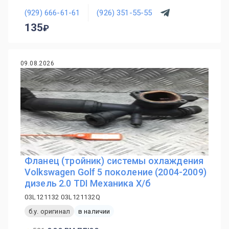
(929) 666-61-61
(926) 351-55-55
135
09.08.2026
Фланец (тройник) системы охлаждения
Volkswagen Golf 5 поколение (2004-2009)
дизель 2.0 TDI Механика Х/б
03L121132 03L121132Q
б.у. оригинал
в наличии