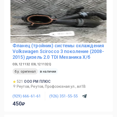
Фланец (тройник) системы охлаждения
Volkswagen Scirocco 3 поколение (2008-
2015) дизель 2.0 TDI Механика Х/б
03L121132 03L121132Q
б.у. оригинал
в наличии
521
ООО РМ ПЛЮС
Реутов, Реутов, Профсоюзная ул., вл1В
(929) 666-61-61
(926) 351-55-55
450