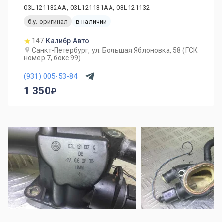
03L121132AA, 03L121131AA, 03L121132
б.у. оригинал
в наличии
147
Калибр Авто
Санкт-Петербург, ул. Большая Яблоновка, 58 (ГСК
номер 7, бокс 99)
(931) 005-53-84
1 350