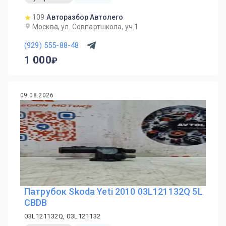
109
Авторазбор Автолего
Москва, ул. Совпартшкола, уч.1
(929) 555-88-48
1 000
09.08.2026
Патрубок Skoda Yeti 2010 03L121132Q 5L
CBDB
03L121132Q, 03L121132