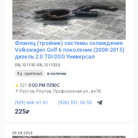
Фланец (тройник) системы охлаждения
Volkswagen Golf 6 поколение (2008-2015)
дизель 2.0 TDI DSG Универсал
03L121132 03L121132Q
б.у. оригинал
в наличии
521
ООО РМ ПЛЮС
Реутов, Реутов, Профсоюзная ул., вл1В
(929) 666-61-61
(926) 351-55-55
225
09.08.2026