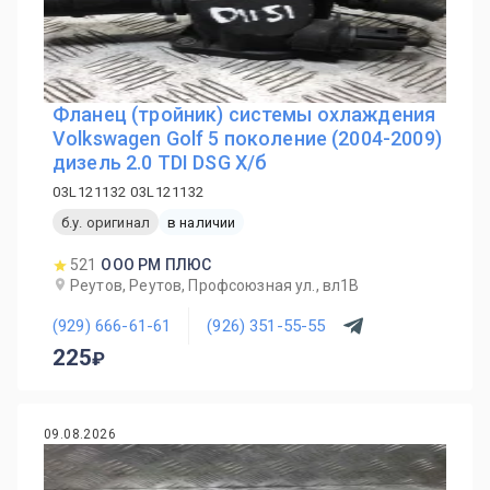
Фланец (тройник) системы охлаждения
Volkswagen Golf 5 поколение (2004-2009)
дизель 2.0 TDI DSG Х/б
03L121132 03L121132
б.у. оригинал
в наличии
521
ООО РМ ПЛЮС
Реутов, Реутов, Профсоюзная ул., вл1В
(929) 666-61-61
(926) 351-55-55
225
09.08.2026