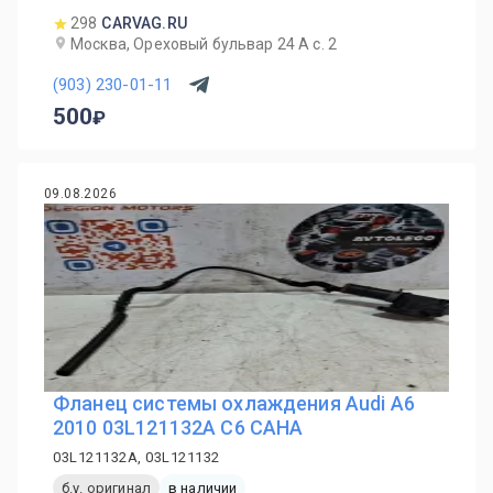
298
CARVAG.RU
Москва, Ореховый бульвар 24 А с. 2
(903) 230-01-11
500
09.08.2026
Фланец системы охлаждения Audi A6
2010 03L121132A C6 CAHA
03L121132A, 03L121132
б.у. оригинал
в наличии