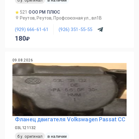
б.у. оригинал
в наличии
521
ООО РМ ПЛЮС
Реутов, Реутов, Профсоюзная ул., вл1В
(929) 666-61-61
(926) 351-55-55
180
09.08.2026
Фланец двигателя Volkswagen Passat CC
03L121132
б.у. оригинал
в наличии