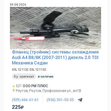
09.08.2026
Фланец (тройник) системы охлаждения
Audi A4 B8/8K (2007-2011) дизель 2.0 TDI
Механика Седан
03L121132 03L121132
б.у. оригинал
в наличии
521
ООО РМ ПЛЮС
Реутов, Реутов, Профсоюзная ул., вл1В
(929) 666-61-61
(926) 351-55-55
225