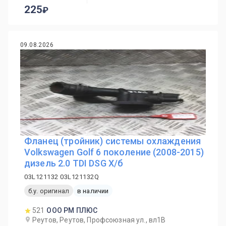
225
09.08.2026
Фланец (тройник) системы охлаждения
Volkswagen Golf 6 поколение (2008-2015)
дизель 2.0 TDI DSG Х/б
03L121132 03L121132Q
б.у. оригинал
в наличии
521
ООО РМ ПЛЮС
Реутов, Реутов, Профсоюзная ул., вл1В