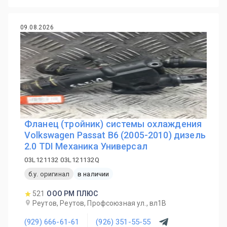
09.08.2026
Фланец (тройник) системы охлаждения
Volkswagen Passat B6 (2005-2010) дизель
2.0 TDI Механика Универсал
03L121132 03L121132Q
б.у. оригинал
в наличии
521
ООО РМ ПЛЮС
Реутов, Реутов, Профсоюзная ул., вл1В
(929) 666-61-61
(926) 351-55-55