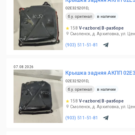
02E325201D,
б.у. оригинал
в наличии
158
V-razbore| В-разборе
Смоленск, д. Архиповка, ул. Це
(903) 511-51-81
07.08.2026
Крышка задняя АКПП 02E32
02E325201D,
б.у. оригинал
в наличии
158
V-razbore| В-разборе
Смоленск, д. Архиповка, ул. Це
(903) 511-51-81