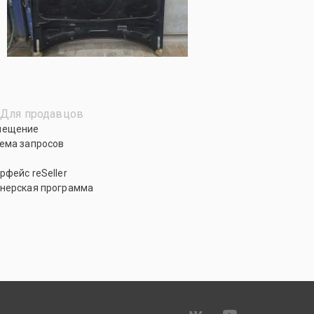
Для продавцов
мещение
ема запросов
рфейс reSeller
нерская программа