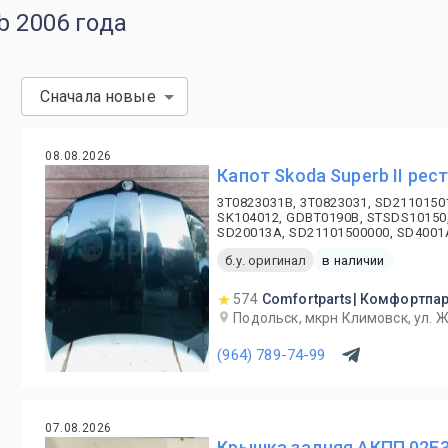
b 2006 года
Сначала новые
08.08.2026
Капот Skoda Superb II рес
3T0823031B, 3T0823031, SD2110150
SK104012, GDBT0190B, STSDS10150
SD20013A, SD21101500000, SD4001A
б.у. оригинал
в наличии
574
Comfortparts| Комфортпа
Подольск, мкрн Климовск, ул. 
(964) 789-74-99
07.08.2026
Крышка задняя АКПП 02E32