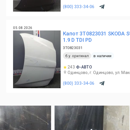
(800) 333-34-06
05.08.2026
Капот 3T0823031 SKODA SU
1.9 D TDI PD
3T0823031
б.у. оригинал
в наличии
243
Ф-АВТО
Одинцово, г. Одинцово, ул. Мак
(800) 333-34-06