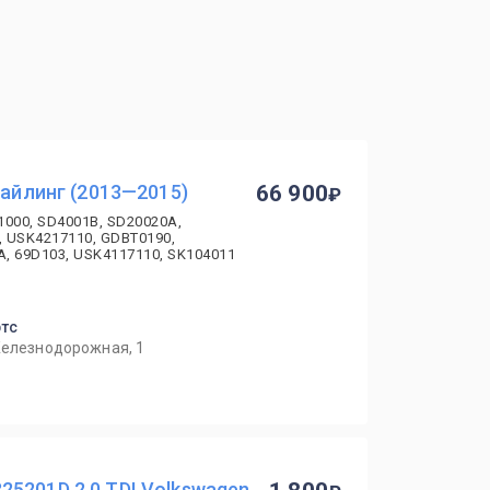
тайлинг (2013—2015)
66 900
1000, SD4001B, SD20020A,
, USK4217110, GDBT0190,
, 69D103, USK4117110, SK104011
ртс
Железнодорожная, 1
5201D 2.0 TDI Volkswagen