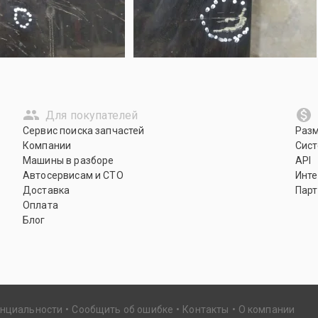
Для покупателей
Сервис поиска запчастей
Раз
Компании
Сист
Машины в разборе
API
Автосервисам и СТО
Инте
Доставка
Парт
Оплата
Блог
енциальности
Сообщить об ошибке
Контакты
О компании