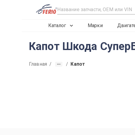
R
Каталог
Марки
Двигат
Капот Шкода СуперБ
Главная
/
/
Капот
2019
2020
2021