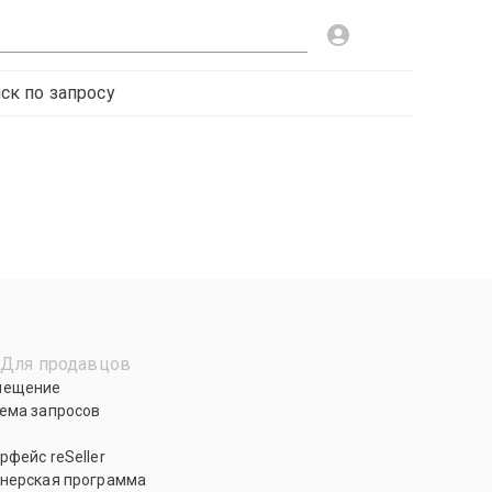
ск по запросу
Для продавцов
мещение
ема запросов
рфейс reSeller
нерская программа