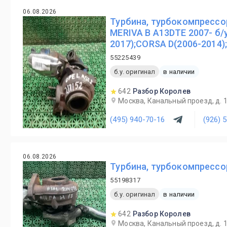
06.08.2026
Турбина, турбокомпрессор
MERIVA B A13DTE 2007- б/
2017);CORSA D(2006-2014)
55225439
б.у. оригинал
в наличии
642
Разбор Королев
Москва, Канальный проезд, д. 
(495) 940-70-16
(926) 
06.08.2026
Турбина, турбокомпрессор
55198317
б.у. оригинал
в наличии
642
Разбор Королев
Москва, Канальный проезд, д. 