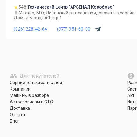
548
Технический центр "АРСЕНАЛ Коробово"
Москва, М.О, Ленинский р-н, зона придорожного серви
Домодедово,вл.1,стр.1
(926) 228-42-64
(977) 951-60-00
Для покупателей
Сервис поиска запчастей
Раз
Компании
Сист
Машины в разборе
API
Автосервисам и СТО
Инте
Доставка
Парт
Оплата
Блог