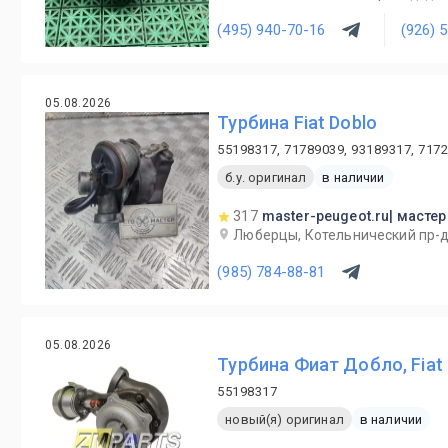
(495) 940-70-16
(926) 
05.08.2026
Турбина Fiat Doblo
55198317, 71789039, 93189317, 717
б.у. оригинал
в наличии
317
master-peugeot.ru| масте
Люберцы, Котельнический пр-д,
(985) 784-88-81
05.08.2026
Турбина Фиат Добло, Fiat 
55198317
новый(я) оригинал
в наличии