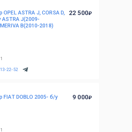
 OPEL ASTRA J, CORSA D,
22 500
у ASTRA J(2009-
;MERIVA B(2010-2018)
11
513-22-52
 FIAT DOBLO 2005- б/у
9 000
11