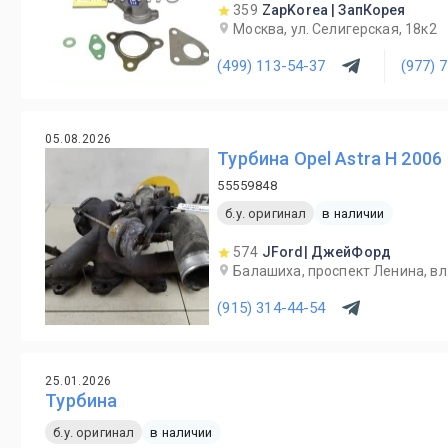
359
ZapKorea | ЗапКорея
Москва, ул. Селигерская, 18к2
(499) 113-54-37
(977) 
05.08.2026
Турбина Opel Astra H 2006
55559848
б.у. оригинал
в наличии
574
JFord| ДжейФорд
Балашиха, проспект Ленина, вл.
(915) 314-44-54
25.01.2026
Турбина
б.у. оригинал
в наличии