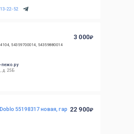
513-22-52
3 000
24104, 54359700014, 54359880014
р-пежо.ру
 д. 25Б
Doblo 55198317 новая, гар
22 900