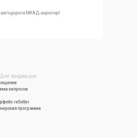
са автодороги МКАД-аэропорт
Для продавцов
мещение
ема запросов
рфейс reSeller
нерская программа