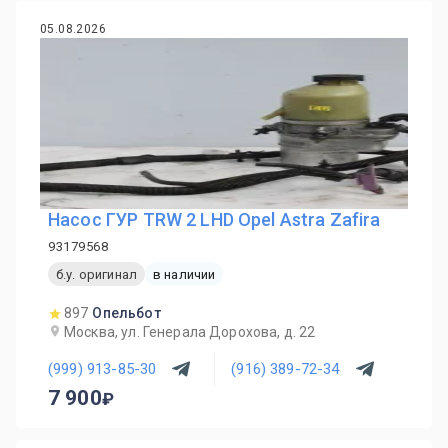
05.08.2026
Насос ГУР TRW 2 LHD Opel Astra Zafira
93179568
б.у. оригинал
в наличии
897
Опельбот
Москва, ул. Генерала Дорохова, д. 22
(999) 913-85-30
(916) 389-72-34
7 900