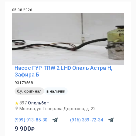
05.08.2026
Насос ГУР TRW 2 LHD Опель Астра Н,
Зафира Б
93179568
б.у. оригинал
в наличии
897
Опельбот
Москва, ул. Генерала Дорохова, д. 22
(999) 913-85-30
(916) 389-72-34
9 900