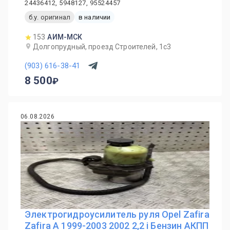
24436412, 5948127, 95524457
б.у. оригинал
в наличии
153
АИМ-МСК
Долгопрудный, проезд Строителей, 1с3
(903) 616-38-41
8 500
06.08.2026
Электрогидроусилитель руля Opel Zafira
Zafira A 1999-2003 2002 2,2 i Бензин АКПП