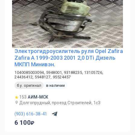
Электрогидроусилитель руля Opel Zafira
Zafira A 1999-2003 2001 2,0 DTi Дизель
МКПП Минивэн.
1040085003094, 5948001, 93188235, 13105726,
24436412, 5948127, 95524457
б.у. оригинал
в наличии
153
АИМ-МСК
Долгопрудный, проезд Строителей, 1с3
(903) 616-38-41
6 100