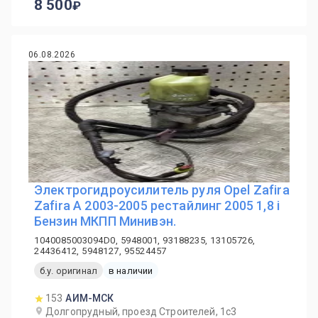
8 500
06.08.2026
Электрогидроусилитель руля Opel Zafira
Zafira A 2003-2005 рестайлинг 2005 1,8 i
Бензин МКПП Минивэн.
1040085003094D0, 5948001, 93188235, 13105726,
24436412, 5948127, 95524457
б.у. оригинал
в наличии
153
АИМ-МСК
Долгопрудный, проезд Строителей, 1с3