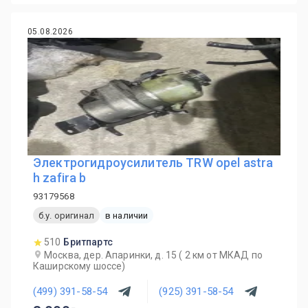
05.08.2026
Электрогидроусилитель TRW opel astra
h zafira b
93179568
б.у. оригинал
в наличии
510
Бритпартс
Москва, дер. Апаринки, д. 15 ( 2 км от МКАД по
Каширскому шоссе)
(499) 391-58-54
(925) 391-58-54