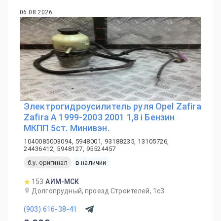
06.08.2026
Электрогидроусилитель руля Opel Zafira
Zafira A 1999-2003 2001 1,8 i Бензин
МКПП 5ст. Минивэн.
1040085003094, 5948001, 93188235, 13105726,
24436412, 5948127, 95524457
б.у. оригинал
в наличии
153
АИМ-МСК
Долгопрудный, проезд Строителей, 1с3
(903) 616-38-41