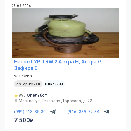
05.08.2026
Насос ГУР TRW 2 Астра Н, Астра G,
Зафира Б
93179568
б.у. оригинал
в наличии
897
Опельбот
Москва, ул. Генерала Дорохова, д. 22
(999) 913-85-30
(916) 389-72-34
7 500