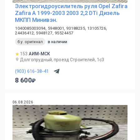
Электрогидроусилитель руля Opel Zafira
Zafira A 1999-2003 2003 2,2 DTi Дизель
МКПП Минивэн.
1040085003094, 5948001, 93188235, 13105726,
24436412, 5948127, 95524457
б.у. оригинал
в наличии
153
АИМ-МСК
Долгопрудный, проезд Строителей, 1с3
(903) 616-38-41
8 600
06.08.2026