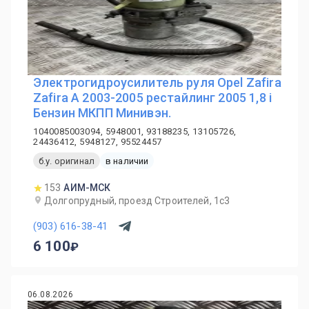
Электрогидроусилитель руля Opel Zafira
Zafira A 2003-2005 рестайлинг 2005 1,8 i
Бензин МКПП Минивэн.
1040085003094, 5948001, 93188235, 13105726,
24436412, 5948127, 95524457
б.у. оригинал
в наличии
153
АИМ-МСК
Долгопрудный, проезд Строителей, 1с3
(903) 616-38-41
6 100
06.08.2026