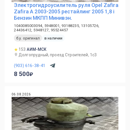
Электрогидроусилитель руля Opel Zafira
Zafira A 2003-2005 рестайлинг 2005 1,8 i
Бензин МКПП Минивэн.
1040085003094, 5948001, 93188235, 13105726,
24436412, 5948127, 95524457
б.у. оригинал
в наличии
153
АИМ-МСК
Долгопрудный, проезд Строителей, 1с3
(903) 616-38-41
8 500
06.08.2026