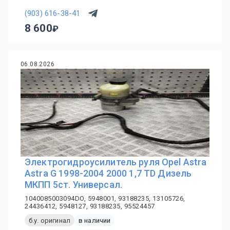
(903) 616-38-41
8 600
06.08.2026
Электрогидроусилитель руля Opel Astra
Astra G 1998-2004 2000 1,7 TD Дизель
МКПП 5ст. Универсал.
1040085003094DO, 5948001, 93188235, 13105726,
24436412, 5948127, 93188235, 95524457
б.у. оригинал
в наличии