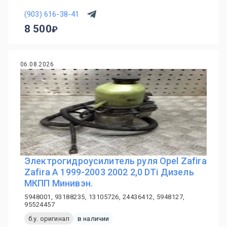
(903) 616-38-41
8 500
06.08.2026
Электрогидроусилитель руля Opel Zafira
Zafira A 1999-2003 2002 2,0 DTi Дизель
МКПП Минивэн.
5948001, 93188235, 13105726, 24436412, 5948127,
95524457
б.у. оригинал
в наличии