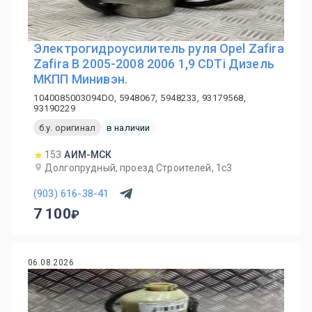
Электрогидроусилитель руля Opel Zafira
Zafira B 2005-2008 2006 1,9 CDTi Дизель
МКПП Минивэн.
1040085003094DO, 5948067, 5948233, 93179568,
93190229
б.у. оригинал
в наличии
153
АИМ-МСК
Долгопрудный, проезд Строителей, 1с3
(903) 616-38-41
7 100
06.08.2026