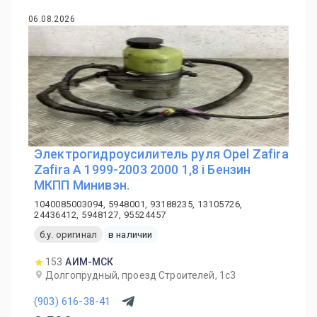
06.08.2026
Электрогидроусилитель руля Opel Zafira
Zafira A 1999-2003 2000 1,8 i Бензин
МКПП Минивэн.
1040085003094, 5948001, 93188235, 13105726,
24436412, 5948127, 95524457
б.у. оригинал
в наличии
153
АИМ-МСК
Долгопрудный, проезд Строителей, 1с3
(903) 616-38-41