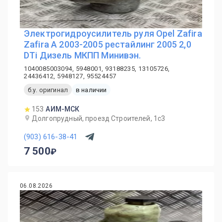
Электрогидроусилитель руля Opel Zafira
Zafira A 2003-2005 рестайлинг 2005 2,0
DTi Дизель МКПП Минивэн.
1040085003094, 5948001, 93188235, 13105726,
24436412, 5948127, 95524457
б.у. оригинал
в наличии
153
АИМ-МСК
Долгопрудный, проезд Строителей, 1с3
(903) 616-38-41
7 500
06.08.2026