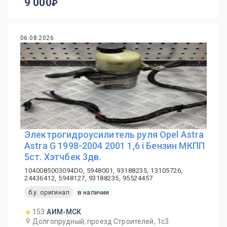
9 000
06.08.2026
Электрогидроусилитель руля Opel Astra
Astra G 1998-2004 2001 1,6 i Бензин МКПП
5ст. Хэтчбек 3дв.
1040085003094DO, 5948001, 93188235, 13105726,
24436412, 5948127, 93188235, 95524457
б.у. оригинал
в наличии
153
АИМ-МСК
Долгопрудный, проезд Строителей, 1с3