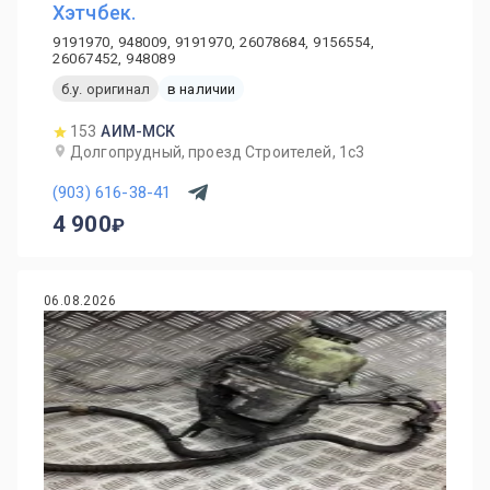
Хэтчбек.
9191970, 948009, 9191970, 26078684, 9156554,
26067452, 948089
б.у. оригинал
в наличии
153
АИМ-МСК
Долгопрудный, проезд Строителей, 1с3
(903) 616-38-41
4 900
06.08.2026