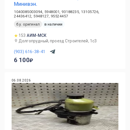
Минивэн.
1040085003094, 5948001, 93188235, 13105726,
24436412, 5948127, 95524457
б.у. оригинал
в наличии
153
АИМ-МСК
Долгопрудный, проезд Строителей, 1с3
(903) 616-38-41
6 100
06.08.2026