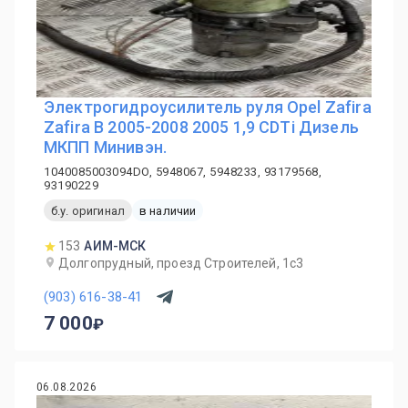
Электрогидроусилитель руля Opel Zafira
Zafira B 2005-2008 2005 1,9 CDTi Дизель
МКПП Минивэн.
1040085003094DO, 5948067, 5948233, 93179568,
93190229
б.у. оригинал
в наличии
153
АИМ-МСК
Долгопрудный, проезд Строителей, 1с3
(903) 616-38-41
7 000
06.08.2026