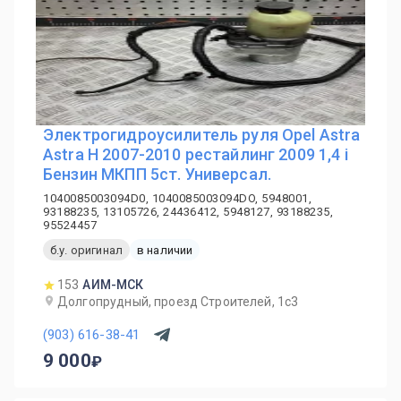
Электрогидроусилитель руля Opel Astra
Astra H 2007-2010 рестайлинг 2009 1,4 i
Бензин МКПП 5ст. Универсал.
1040085003094D0, 1040085003094DO, 5948001,
93188235, 13105726, 24436412, 5948127, 93188235,
95524457
б.у. оригинал
в наличии
153
АИМ-МСК
Долгопрудный, проезд Строителей, 1с3
(903) 616-38-41
9 000