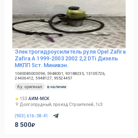
Электрогидроусилитель руля Opel Zafira
Zafira A 1999-2003 2002 2,2 DTi Дизель
МКПП 5ст. Минивэн.
1040085003094, 5948001, 93188235, 13105726,
24436412, 5948127, 95524457
б.у. оригинал
в наличии
153
АИМ-МСК
Долгопрудный, проезд Строителей, 1с3
(903) 616-38-41
8 500