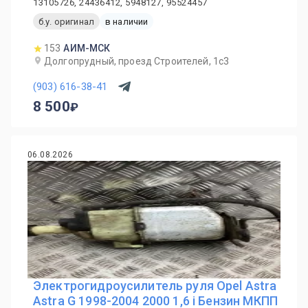
13105726, 24436412, 5948127, 95524457
б.у. оригинал
в наличии
153
АИМ-МСК
Долгопрудный, проезд Строителей, 1с3
(903) 616-38-41
8 500
06.08.2026
Электрогидроусилитель руля Opel Astra
Astra G 1998-2004 2000 1,6 i Бензин МКПП