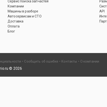
Сервис поиска запчастей
Раз
Компании
Сист
Машины в разборе
API
Автосервисам и СТО
Инте
Доставка
Парт
Оплата
Блог
енциальности
Сообщить об ошибке
Контакты
О компании
io.ru ©
2026