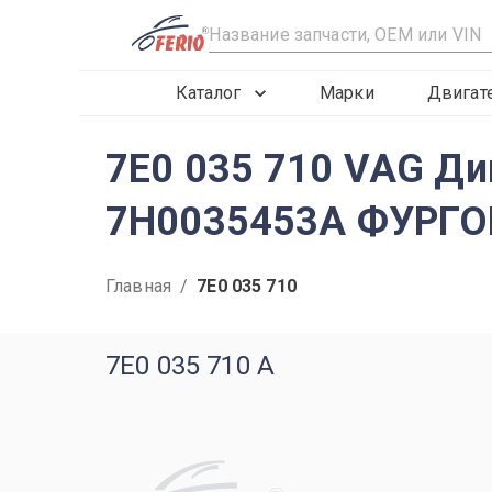
R
Каталог
Марки
Двигат
7E0 035 710 VAG Ди
7H0035453A ФУРГОН 
Главная
/
7E0 035 710
7E0 035 710 A