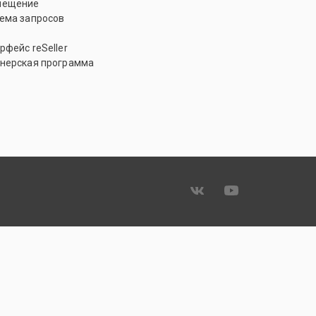
мещение
ема запросов
рфейс reSeller
нерская программа