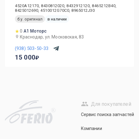
4520A12170, 8430812020, 8432912120, 8465212B40,
8425012690, 4510012G70C0, 8965012J30
б.у. оригинал
в наличии
0
А1 Моторс
Краснодар, ул. Московская, 83
(938) 503-50-33
15 000
Для покупателей
R
Сервис поиска запчастей
Компании