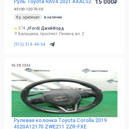
Руль Toyota RAV4 2021 AXAL52
15 000
45100-12G70-C0
б.у. оригинал
в наличии
574
JFord| ДжейФорд
Балашиха, проспект Ленина, вл. 2
(915) 314-44-54
06.08.2026
Рулевая колонка Toyota Corolla 2019
4520A12170 ZWE211 2ZR-FXE