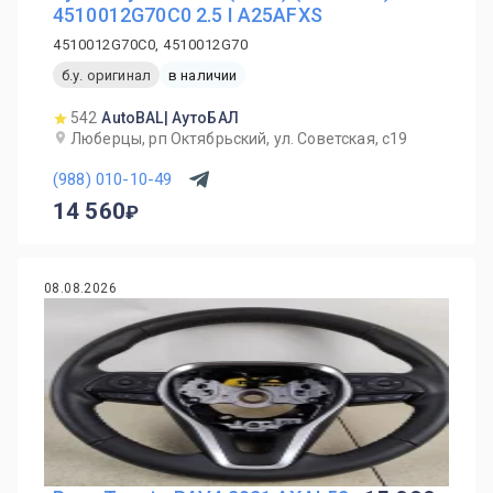
4510012G70C0 2.5 I A25AFXS
4510012G70C0, 4510012G70
б.у. оригинал
в наличии
542
AutoBAL| АутоБАЛ
Люберцы, рп Октябрьский, ул. Советская, с19
(988) 010-10-49
14 560
08.08.2026