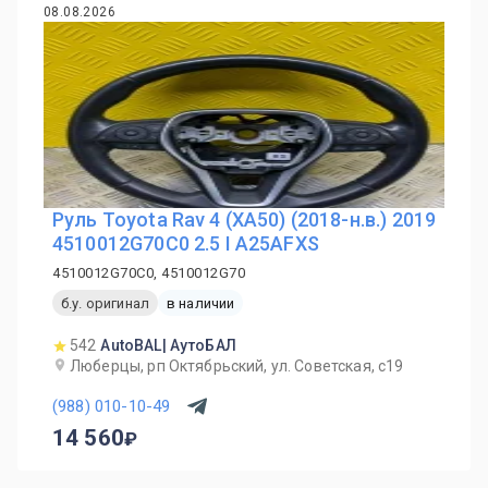
08.08.2026
Руль Toyota Rav 4 (XA50) (2018-н.в.) 2019
4510012G70C0 2.5 I A25AFXS
4510012G70C0, 4510012G70
б.у. оригинал
в наличии
542
AutoBAL| АутоБАЛ
Люберцы, рп Октябрьский, ул. Советская, с19
(988) 010-10-49
14 560