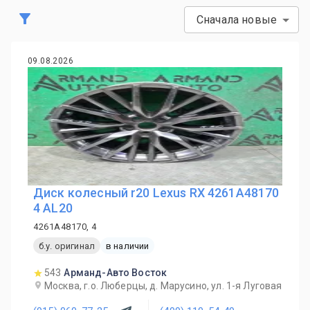
Сначала новые
09.08.2026
Диск колесный r20 Lexus RX 4261A48170
4 AL20
4261A48170, 4
б.у. оригинал
в наличии
543
Арманд-Авто Восток
Москва, г.о. Люберцы, д. Марусино, ул. 1-я Луговая