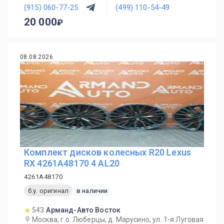
(915) 060-77-25
(499) 110-54-49
20 000
08.08.2026
Комплект дисков колесных R20 Lexus
RX 4261A48170 4 AL20
4261A48170
б.у. оригинал
в наличии
543
Арманд-Авто Восток
Москва, г.о. Люберцы, д. Марусино, ул. 1-я Луговая