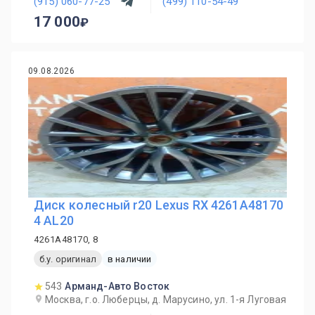
(915) 060-77-25
(499) 110-54-49
17 000
09.08.2026
Диск колесный r20 Lexus RX 4261A48170
4 AL20
4261A48170, 8
б.у. оригинал
в наличии
543
Арманд-Авто Восток
Москва, г.о. Люберцы, д. Марусино, ул. 1-я Луговая