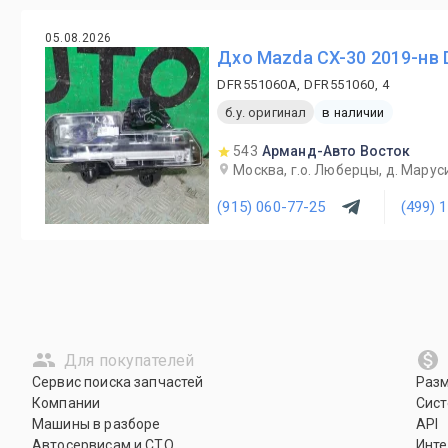
05.08.2026
Дхо Mazda CX-30 2019-нв 
DFR551060A, DFR551060, 4
б.у. оригинал
в наличии
543
Арманд-Авто Восток
Москва, г.о. Люберцы, д. Маруси
(915) 060-77-25
(499) 
Для покупателей
Сервис поиска запчастей
Раз
Компании
Сист
Машины в разборе
API
Автосервисам и СТО
Инте