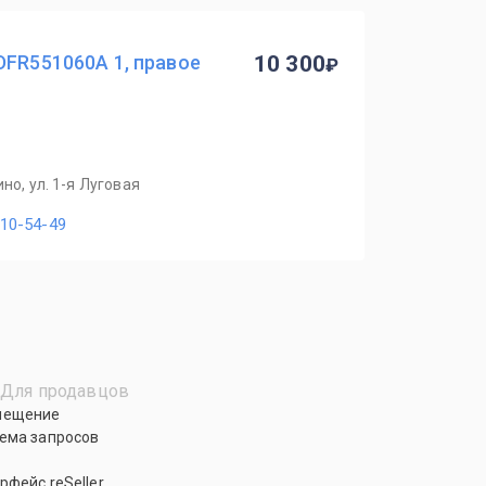
DFR551060A 1, правое
10 300
но, ул. 1-я Луговая
110-54-49
Для продавцов
мещение
ема запросов
рфейс reSeller