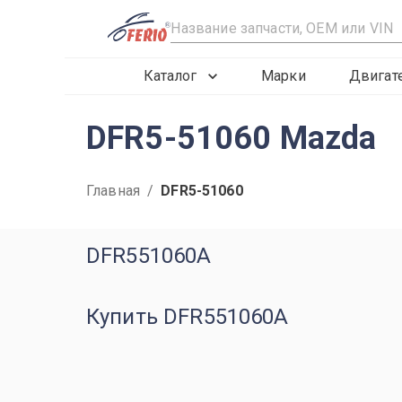
R
Каталог
Марки
Двигат
DFR5-51060 Mazda
Главная
/
DFR5-51060
DFR551060A
Купить DFR551060A