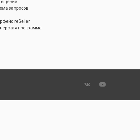
мещение
ема запросов
рфейс reSeller
нерская программа