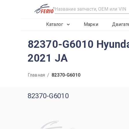
R
Каталог
Марки
Двигат
82370-G6010 Hyunda
2021 JA
Главная
/
82370-G6010
82370-G6010