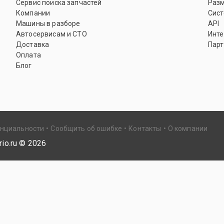
Сервис поиска запчастей
Раз
Компании
Сист
Машины в разборе
API
Автосервисам и СТО
Инте
Доставка
Парт
Оплата
Блог
енциальности
Сообщить об ошибке
Контакты
О компании
io.ru ©
2026