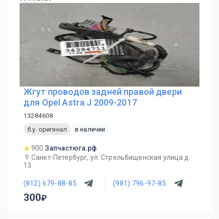
Жгут проводов задней правой двери
для Opel Astra J 2009-2017
13284608
б.у. оригинал
в наличии
900
Запчастюга.рф
Санкт-Петербург, ул. Стрельбищенская улица д.
13
(812) 679-88-85
(981) 796-97-85
300