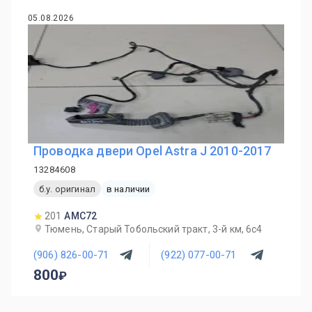
05.08.2026
Проводка двери Opel Astra J 2010-2017
13284608
б.у. оригинал
в наличии
201
AMC72
Тюмень, Старый Тобольский тракт, 3-й км, 6с4
(906) 826-00-71
(922) 077-00-71
800