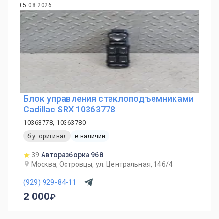
05.08.2026
Блок управления стеклоподъемниками
Cadillac SRX 10363778
10363778, 10363780
б.у. оригинал
в наличии
39
Авторазборка 968
Москва, Островцы, ул. Центральная, 146/4
(929) 929-84-11
2 000