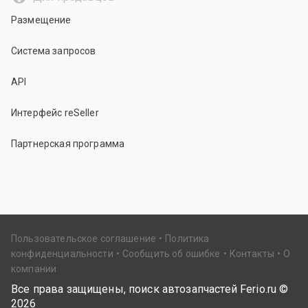
Размещение
Система запросов
API
Интерфейс reSeller
Партнерская программа
Пользовательское соглашение
Политика
конфиденциальности
Сообщить об ошибке
Контакты
О
компании
Все права защищены, поиск автозапчастей Ferio.ru ©
2026