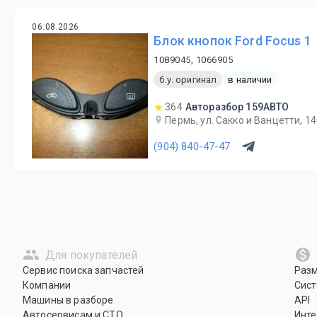
06.08.2026
Блок кнопок Ford Focus 1
1089045, 1066905
б.у. оригинал
в наличии
364
Авторазбор 159АВТО
Пермь, ул. Сакко и Ванцетти, 1
(904) 840-47-47
Для покупателей
Сервис поиска запчастей
Раз
Компании
Сист
Машины в разборе
API
Автосервисам и СТО
Инте