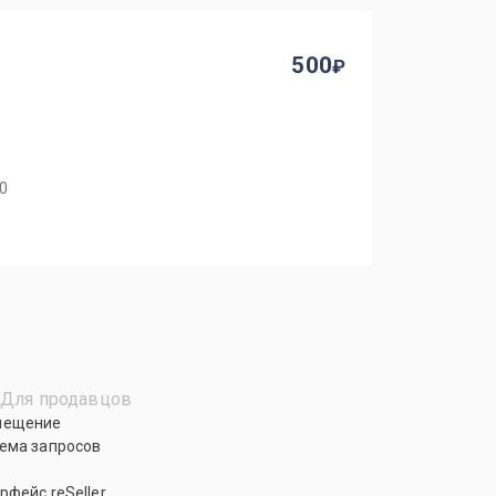
500
40
Для продавцов
мещение
ема запросов
рфейс reSeller