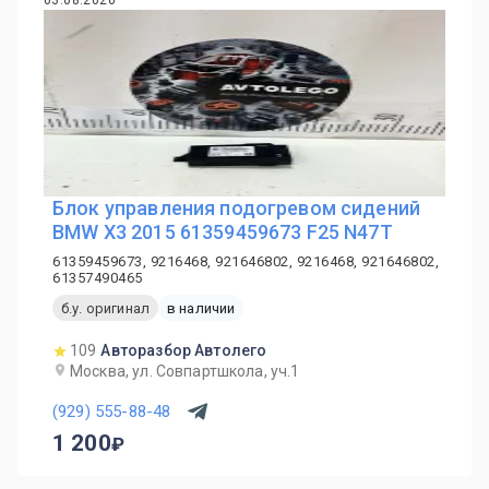
03.08.2026
Блок управления подогревом сидений
BMW X3 2015 61359459673 F25 N47T
61359459673, 9216468, 921646802, 9216468, 921646802,
61357490465
б.у. оригинал
в наличии
109
Авторазбор Автолего
Москва, ул. Совпартшкола, уч.1
(929) 555-88-48
1 200