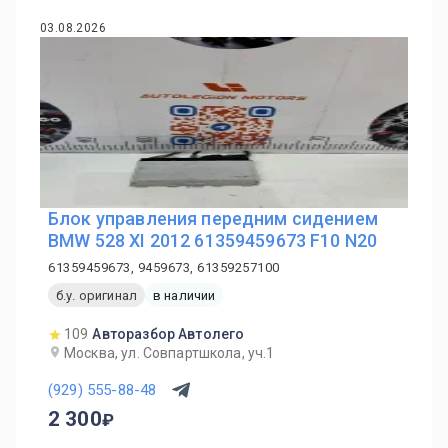
03.08.2026
Блок управления передним сидением
BMW 528 XI 2012 61359459673 F10 N20
61359459673, 9459673, 61359257100
б.у. оригинал
в наличии
109
Авторазбор Автолего
Москва, ул. Совпартшкола, уч.1
(929) 555-88-48
2 300