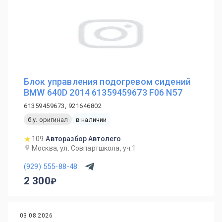
Блок управления подогревом сидений
BMW 640D 2014 61359459673 F06 N57
61359459673, 921646802
б.у. оригинал
в наличии
109
Авторазбор Автолего
Москва, ул. Совпартшкола, уч.1
(929) 555-88-48
2 300
03.08.2026