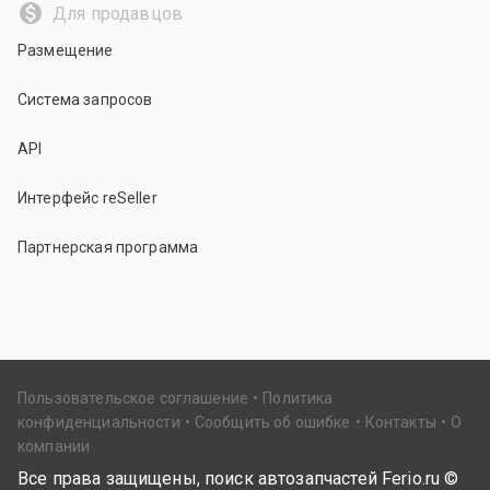
Для продавцов
Размещение
Система запросов
API
Интерфейс reSeller
Партнерская программа
Пользовательское соглашение
Политика
конфиденциальности
Сообщить об ошибке
Контакты
О
компании
Все права защищены, поиск автозапчастей Ferio.ru ©