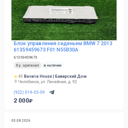
Блок управления сиденьем BMW 7 2013
61359459673 F01 N55B30A
61359459673
б.у. оригинал
в наличии
45
Bavaria House | Баварский Дом
Челябинск, ул. Линейная, д. 92
(922) 014-05-09
2 000
03.08.2026