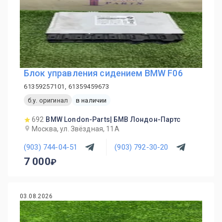
Блок управления сидением BMW F06
61359257101, 61359459673
б.у. оригинал
в наличии
692
BMW London-Parts| БМВ Лондон-Партс
Москва, ул. Звёздная, 11А
(903) 744-04-51
(903) 792-30-20
7 000
03.08.2026