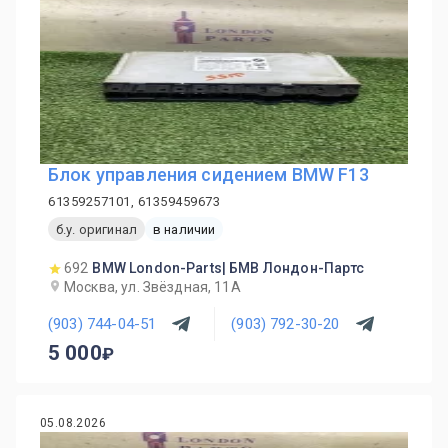
Блок управления сидением BMW F13
61359257101, 61359459673
б.у. оригинал
в наличии
692
BMW London-Parts| БМВ Лондон-Партс
Москва, ул. Звёздная, 11А
(903) 744-04-51
(903) 792-30-20
5 000
05.08.2026