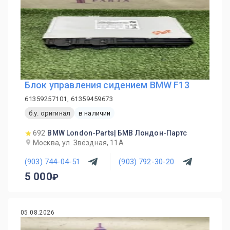
Блок управления сидением BMW F13
61359257101, 61359459673
б.у. оригинал
в наличии
692
BMW London-Parts| БМВ Лондон-Партс
Москва, ул. Звёздная, 11А
(903) 744-04-51
(903) 792-30-20
5 000
05.08.2026