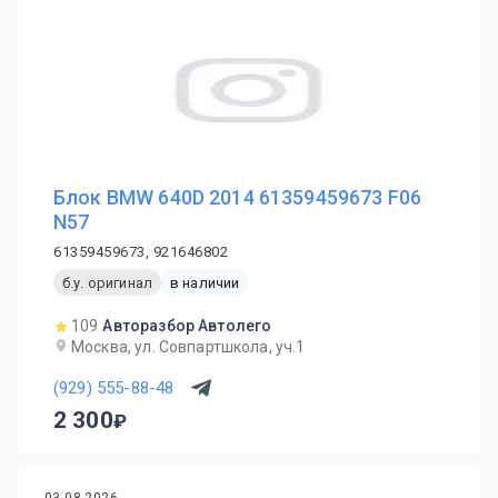
Блок BMW 640D 2014 61359459673 F06
N57
61359459673, 921646802
б.у. оригинал
в наличии
109
Авторазбор Автолего
Москва, ул. Совпартшкола, уч.1
(929) 555-88-48
2 300