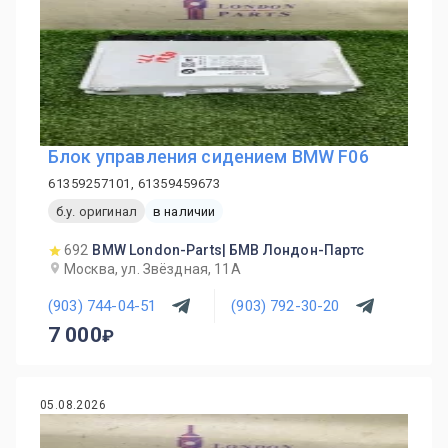
Блок управления сидением BMW F06
61359257101, 61359459673
б.у. оригинал
в наличии
692
BMW London-Parts| БМВ Лондон-Партс
Москва, ул. Звёздная, 11А
(903) 744-04-51
(903) 792-30-20
7 000
05.08.2026