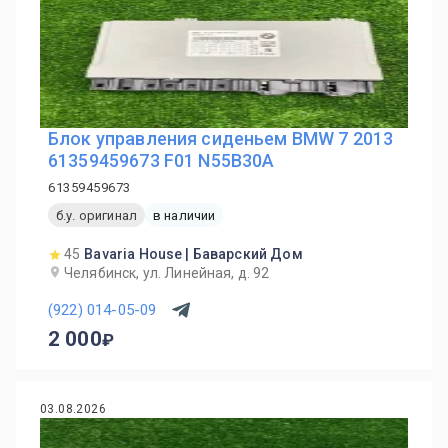
Блок управления сиденьем BMW 7 2013
61359459673 F01 N55B30A
61359459673
б.у. оригинал
в наличии
45
Bavaria House | Баварский Дом
Челябинск, ул. Линейная, д. 92
(922) 014-05-09
2 000
03.08.2026