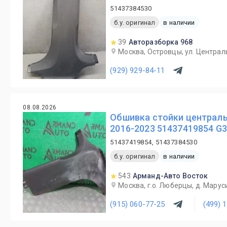
51437384530
б.у. оригинал
в наличии
39
Авторазборка 968
Москва, Островцы, ул. Централ
(929) 929-84-11
08.08.2026
Обшивка стойки централь
2016-2023 51437419854 G3
51437419854, 51437384530
б.у. оригинал
в наличии
543
Арманд-Авто Восток
Москва, г.о. Люберцы, д. Маруси
(915) 060-77-25
(499) 