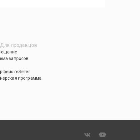
Для продавцов
мещение
ема запросов
рфейс reSeller
нерская программа