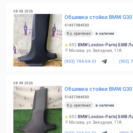
08.08.2026
Обшивка стойки BMW G30
51437384530
б.у. оригинал
в наличии
692
BMW London-Parts| БМВ Л
Москва, ул. Звёздная, 11А
(903) 744-04-51
(903) 
08.08.2026
Обшивка стойки BMW G30
51437384530
б.у. оригинал
в наличии
692
BMW London-Parts| БМВ Л
Москва, ул. Звёздная, 11А