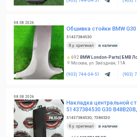
(903) 744-04-51
(903) 
08.08.2026
Обшивка стойки BMW G30
51437384530
б.у. оригинал
в наличии
692
BMW London-Parts| БМВ Л
Москва, ул. Звёздная, 11А
(903) 744-04-51
(903) 
08.08.2026
Накладка центральной ст
51437384530 G30 B48B20B,
51437384530, 7384530
б.у. оригинал
в наличии