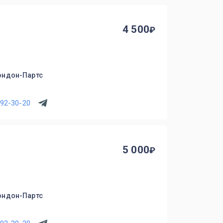
4 500
ондон-Партс
792-30-20
5 000
ондон-Партс