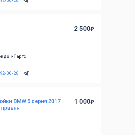
792-30-20
2 500
ондон-Партс
792-30-20
ойки BMW 5 серия 2017
1 000
 правая