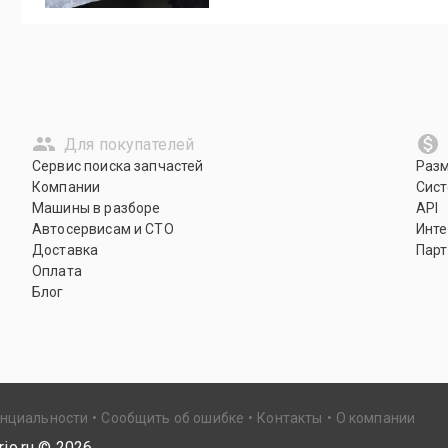
Для покупателей
Сервис поиска запчастей
Раз
Компании
Сист
Машины в разборе
API
Автосервисам и СТО
Инте
Доставка
Парт
Оплата
Блог
енциальности
Сообщить об ошибке
Контакты
О компании
io.ru ©
2026