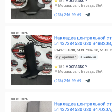
152
МОСРАЗБОР
Москва, село Беседы, 36А
(936) 246-99-69
08.08.2026
Накладка центральной ст
51437384530 G30 B48B20B,
51437384530, 5143 7384530, 51 43 7
б.у. оригинал
в наличии
152
МОСРАЗБОР
Москва, село Беседы, 36А
(936) 246-99-69
08.08.2026
Накладка центральной ст
51437384530 G30 B47D20A,