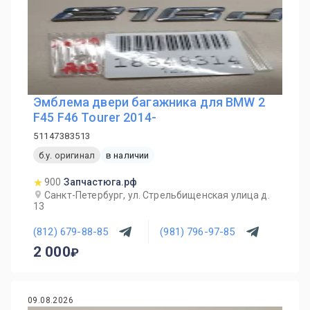
Эмблема двери багажника для BMW 2
F45 F46 Tourer 2014-
51147383513
б.у. оригинал
в наличии
900
Запчастюга.рф
Санкт-Петербург, ул. Стрельбищенская улица д.
13
(812) 679-88-85
(981) 796-97-85
2 000
09.08.2026