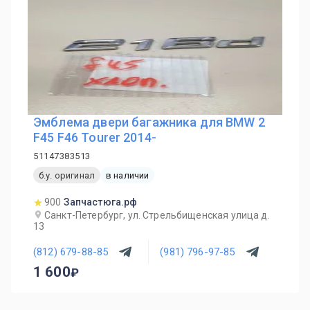
Эмблема двери багажника для BMW 2
F45 F46 Tourer 2014-
51147383513
б.у. оригинал
в наличии
900
Запчастюга.рф
Санкт-Петербург, ул. Стрельбищенская улица д.
13
(812) 679-88-85
(981) 796-97-85
1 600