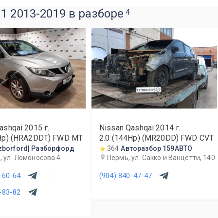
1 2013-2019 в разборе
4
ashqai
2015
г.
Nissan Qashqai
2014
г.
5Hp) (HRA2DDT) FWD MT
2.0 (144Hp) (MR20DD) FWD CVT
zborford| Разборфорд
364
Авторазбор 159АВТО
, ул. Ломоносова 4
Пермь, ул. Сакко и Ванцетти, 140
-60-64
(904) 840-47-47
-83-82