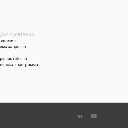
Для продавцов
мещение
ема запросов
рфейс reSeller
нерская программа