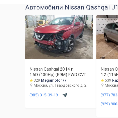
Автомобили Nissan Qashqai J1
Nissan Qashqai
2014
г.
Nissan Q
1.6D (130Hp) (R9M) FWD CVT
1.2 (11
329
Megamotor77
539
Ra
Москва, ул. Твардовского д. 2
Москва
(985) 315-39-19
(977) 783
(929) 906