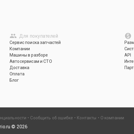
Для покупателей
Сервис поиска запчастей
Раз
Компании
Сист
Машины в разборе
API
Автосервисам и СТО
Инте
Доставка
Парт
Оплата
Блог
енциальности
Сообщить об ошибке
Контакты
О компании
io.ru ©
2026