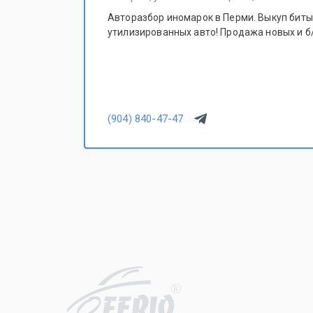
Авторазбор иномарок в Перми. Выкуп битых
утилизированных авто! Продажа новых и б/
(904) 840-47-47
R