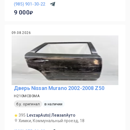
(985) 901-30-22
9 000
09.08.2026
Дверь Nissan Murano 2002-2008 Z50
H210MCB0MA
б.у. оригинал
в наличии
395
LevzapAuto| ЛевзапАуто
Химки, Коммунальный проезд, 18