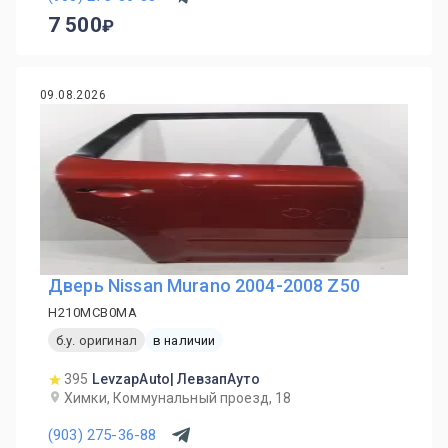
7 500
09.08.2026
Дверь Nissan Murano 2004-2008 Z50
H210MCB0MA
б.у. оригинал
в наличии
395
LevzapAuto| ЛевзапАуто
Химки, Коммунальный проезд, 18
(903) 275-36-88