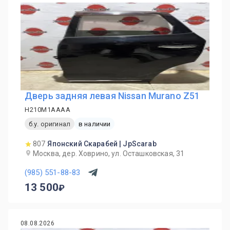
Дверь задняя левая Nissan Murano Z51
H210M1AAAA
б.у. оригинал
в наличии
807
Японский Скарабей | JpScarab
Москва, дер. Ховрино, ул. Осташковская, 31
(985) 551-88-83
13 500
08.08.2026