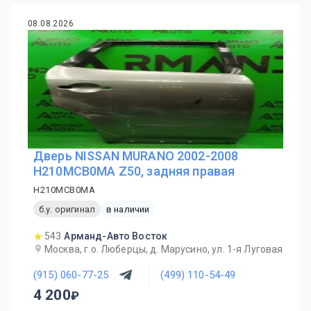
08.08.2026
Дверь NISSAN MURANO 2002-2008
H210MCB0MA Z50, задняя правая
H210MCB0MA
б.у. оригинал
в наличии
543
Арманд-Авто Восток
Москва, г.о. Люберцы, д. Марусино, ул. 1-я Луговая
(915) 060-77-25
(499) 110-54-49
4 200