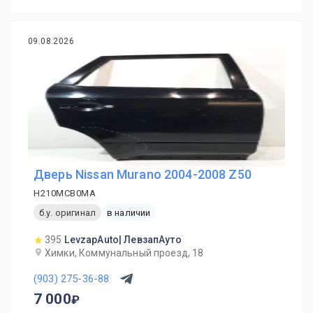
09.08.2026
Дверь Nissan Murano 2004-2008 Z50
H210MCB0MA
б.у. оригинал
в наличии
395
LevzapAuto| ЛевзапАуто
Химки, Коммунальный проезд, 18
(903) 275-36-88
7 000