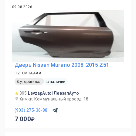
09.08.2026
Дверь Nissan Murano 2008-2015 Z51
H210M1AAAA
б.у. оригинал
в наличии
395
LevzapAuto| ЛевзапАуто
Химки, Коммунальный проезд, 18
(903) 275-36-88
7 000