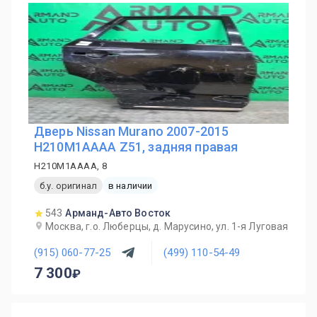
Дверь Nissan Murano 2007-2015
H210M1AAAA Z51, задняя правая
H210M1AAAA, 8
б.у. оригинал
в наличии
543
Арманд-Авто Восток
Москва, г.о. Люберцы, д. Марусино, ул. 1-я Луговая
(915) 060-77-25
(499) 110-54-49
7 300