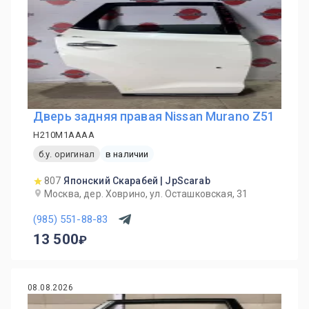
Дверь задняя правая Nissan Murano Z51
H210M1AAAA
б.у. оригинал
в наличии
807
Японский Скарабей | JpScarab
Москва, дер. Ховрино, ул. Осташковская, 31
(985) 551-88-83
13 500
08.08.2026