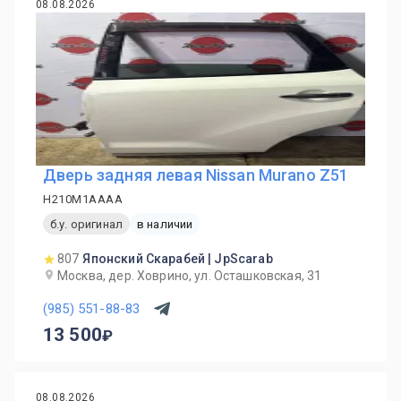
08.08.2026
Дверь задняя левая Nissan Murano Z51
H210M1AAAA
б.у. оригинал
в наличии
807
Японский Скарабей | JpScarab
Москва, дер. Ховрино, ул. Осташковская, 31
(985) 551-88-83
13 500
08.08.2026