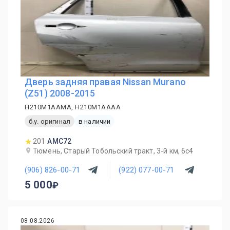
Дверь задняя правая Nissan Murano
(Z51) 2008-2015
H210M1AAMA, H210M1AAAA
б.у. оригинал
в наличии
201
AMC72
Тюмень, Старый Тобольский тракт, 3-й км, 6с4
(906) 826-00-71
(922) 077-00-71
5 000
08.08.2026