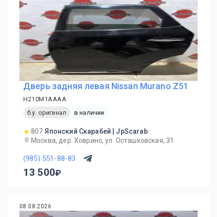
Дверь задняя левая Nissan Murano Z51
H210M1AAAA
б.у. оригинал
в наличии
807
Японский Скарабей | JpScarab
Москва, дер. Ховрино, ул. Осташковская, 31
(985) 551-88-83
13 500
08.08.2026