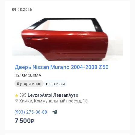
09.08.2026
Дверь Nissan Murano 2004-2008 Z50
H210MCB0MA
б.у. оригинал
в наличии
395
LevzapAuto| ЛевзапАуто
Химки, Коммунальный проезд, 18
(903) 275-36-88
7 500