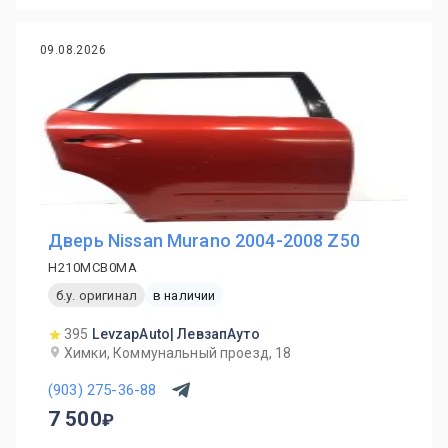
09.08.2026
Дверь Nissan Murano 2004-2008 Z50
H210MCB0MA
б.у. оригинал
в наличии
395
LevzapAuto| ЛевзапАуто
Химки, Коммунальный проезд, 18
(903) 275-36-88
7 500