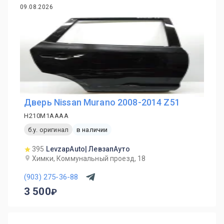
09.08.2026
Дверь Nissan Murano 2008-2014 Z51
H210M1AAAA
б.у. оригинал
в наличии
395
LevzapAuto| ЛевзапАуто
Химки, Коммунальный проезд, 18
(903) 275-36-88
3 500