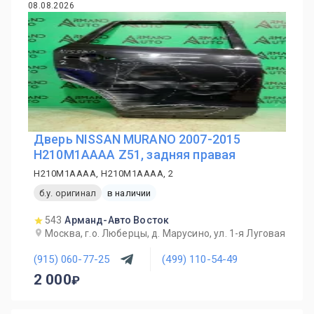
08.08.2026
Дверь NISSAN MURANO 2007-2015
H210M1AAAA Z51, задняя правая
H210M1AAAA, H210M1AAAA, 2
б.у. оригинал
в наличии
543
Арманд-Авто Восток
Москва, г.о. Люберцы, д. Марусино, ул. 1-я Луговая
(915) 060-77-25
(499) 110-54-49
2 000