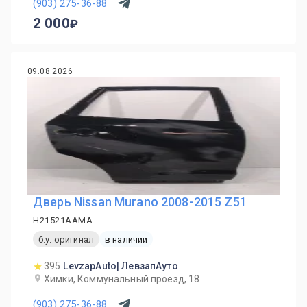
(903) 275-36-88
2 000
09.08.2026
Дверь Nissan Murano 2008-2015 Z51
H21521AAMA
б.у. оригинал
в наличии
395
LevzapAuto| ЛевзапАуто
Химки, Коммунальный проезд, 18
(903) 275-36-88