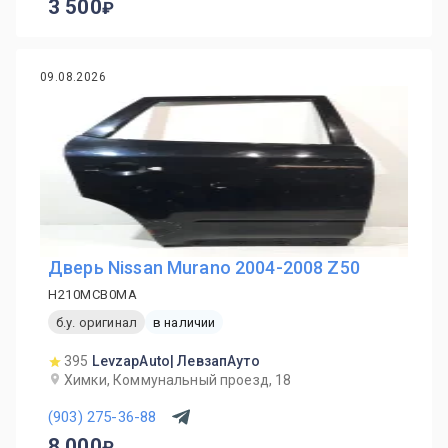
3 500
09.08.2026
Дверь Nissan Murano 2004-2008 Z50
H210MCB0MA
б.у. оригинал
в наличии
395
LevzapAuto| ЛевзапАуто
Химки, Коммунальный проезд, 18
(903) 275-36-88
8 000