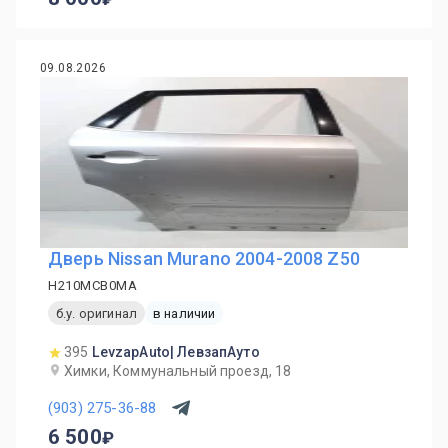
09.08.2026
Дверь Nissan Murano 2004-2008 Z50
H210MCB0MA
б.у. оригинал
в наличии
395
LevzapAuto| ЛевзапАуто
Химки, Коммунальный проезд, 18
(903) 275-36-88
6 500