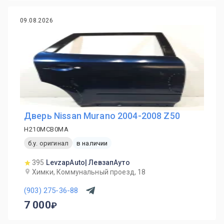
09.08.2026
Дверь Nissan Murano 2004-2008 Z50
H210MCB0MA
б.у. оригинал
в наличии
395
LevzapAuto| ЛевзапАуто
Химки, Коммунальный проезд, 18
(903) 275-36-88
7 000